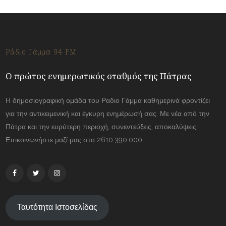
Ράδιο Γάμμα 94 FM
Ο πρώτος ενημερωτικός σταθμός της Πάτρας
Η δημοσιογραφική ομάδα του Ραδιο Γάμμα καθημερινά φροντίζει
για την αντικειμενική και έγκυρη ενημέρωσή σας. Με νέα από την
Πάτρα και την ευρύτερη περιοχή, συνεντεύξεις, αποκαλύψεις.
Επικοινωνήστε μαζί μας στο 2610.390.000
Ταυτότητα Ιστοσελίδας