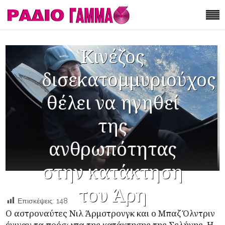
Kινέζος
δισεκατομμυριούχος
θέλει να ηγηθεί
της
ανθρωπότητας
στην κατάκτηση
του Άρη
Επισκέψεις:
148
Ο αστροναύτες Νιλ Άρμστρονγκ και ο Μπαζ Όλντριν
έγιναν τα πρόσωπα της κατάκτησης της
Σελήνης
. Η