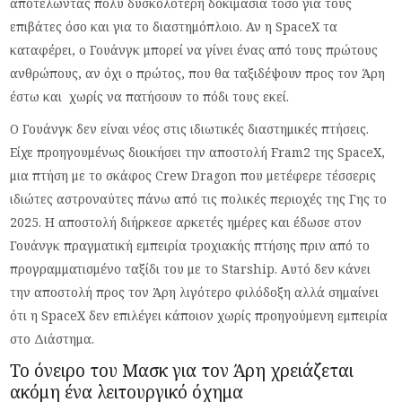
αποτελώντας πολύ δυσκολότερη δοκιμασία τόσο για τους
επιβάτες όσο και για το διαστημόπλοιο. Αν η SpaceX τα
καταφέρει, ο Γουάνγκ μπορεί να γίνει ένας από τους πρώτους
ανθρώπους, αν όχι ο πρώτος, που θα ταξιδέψουν προς τον Άρη
έστω και χωρίς να πατήσουν το πόδι τους εκεί.
Ο Γουάνγκ δεν είναι νέος στις ιδιωτικές διαστημικές πτήσεις.
Είχε προηγουμένως διοικήσει την αποστολή Fram2 της SpaceX,
μια πτήση με το σκάφος Crew Dragon που μετέφερε τέσσερις
ιδιώτες αστροναύτες πάνω από τις πολικές περιοχές της Γης το
2025. Η αποστολή διήρκεσε αρκετές ημέρες και έδωσε στον
Γουάνγκ πραγματική εμπειρία τροχιακής πτήσης πριν από το
προγραμματισμένο ταξίδι του με το Starship. Αυτό δεν κάνει
την αποστολή προς τον Άρη λιγότερο φιλόδοξη αλλά σημαίνει
ότι η SpaceX δεν επιλέγει κάποιον χωρίς προηγούμενη εμπειρία
στο Διάστημα.
Το όνειρο του Μασκ για τον Άρη χρειάζεται
ακόμη ένα λειτουργικό όχημα