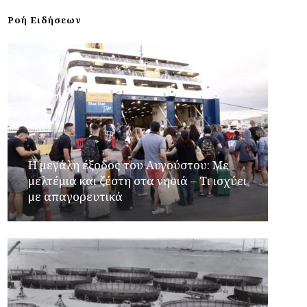
Ροή Ειδήσεων
Η μεγάλη έξοδος του Αυγούστου: Με
μελτέμια και ζέστη στα νησιά – Τι ισχύει
με απαγορευτικά