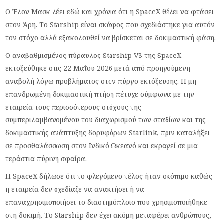
Ο Έλον Μασκ λέει εδώ και χρόνια ότι η SpaceX θέλει να φτάσει
στον Άρη. Το Starship είναι σκάφος που σχεδιάστηκε για αυτόν
τον στόχο αλλά εξακολουθεί να βρίσκεται σε δοκιμαστική φάση.
Ο αναβαθμισμένος πύραυλος Starship V3 της SpaceX
εκτοξεύθηκε στις 22 Μαΐου 2026 μετά από προηγούμενη
αναβολή λόγω προβλήματος στον πύργο εκτόξευσης. Η μη
επανδρωμένη δοκιμαστική πτήση πέτυχε σύμφωνα με την
εταιρεία τους περισσότερους στόχους της
συμπεριλαμβανομένου του διαχωρισμού των σταδίων και της
δοκιμαστικής ανάπτυξης δορυφόρων Starlink, πριν καταλήξει
σε προσθαλάσσωση στον Ινδικό Ωκεανό και εκραγεί σε μια
τεράστια πύρινη σφαίρα.
Η SpaceX δήλωσε ότι το φλεγόμενο τέλος ήταν σκόπιμο καθώς
η εταιρεία δεν σχεδίαζε να ανακτήσει ή να
επαναχρησιμοποιήσει το διαστημόπλοιο που χρησιμοποιήθηκε
στη δοκιμή. Το Starship δεν έχει ακόμη μεταφέρει ανθρώπους,