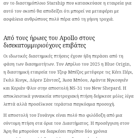
αν το διαστημόπλοιο Starship που κατασκεύασε η εταιρεία για
αυτό τον σκοπό θα αποδείξει ότι μπορεί να μεταφέρει με
ασφάλεια ανθρώπους πολύ πέρα από τη γήινη τροχιά.
Από τους ήρωες του Apollo στους
δισεκατομμυριούχους επιβάτες
Οι ιδιωτικές διαστημικές πτήσεις έχουν ήδη περάσει από τη
φάση των διασημοτήτων. Τον Απρίλιο του 2025 η Blue Origin,
η διαστημική εταιρεία του Τζεφ Μπέζος μετέφερε τις Κέιτι Πέρι,
Γκέιλ Κινγκ, Λόρεν Σάντσεζ, Άισα Μπόου, Αμάντα Νγκουγιέν
και Κεριάν Φλιν στην αποστολή NS-31 του New Shepard. Η
αποκλειστικά γυναικεία υποτροχιακή πτήση διήρκεσε μόλις λίγα
λεπτά αλλά προσέλκυσε τεράστια παγκόσμια προσοχή.
Η αποστολή του Γουάνγκ είναι πολύ πιο φιλόδοξη από μια
σύντομη πτήση στα όρια του Διαστήματος. Η προσέγγιση στον
Άρη θα μπορούσε να διαρκέσει περίπου δύο χρόνια