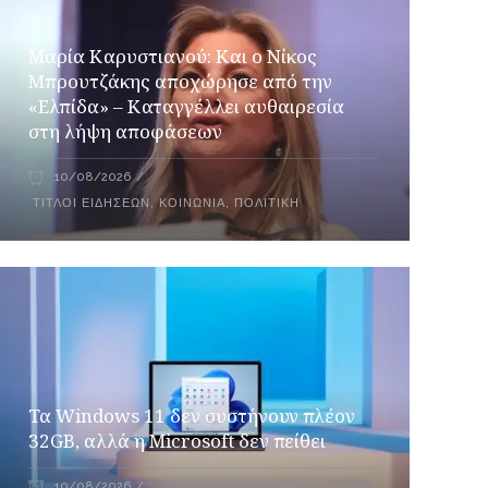
Μαρία Καρυστιανού: Και ο Νίκος
Μπρουτζάκης αποχώρησε από την
«Ελπίδα» – Καταγγέλλει αυθαιρεσία
στη λήψη αποφάσεων
10/08/2026
ΤΊΤΛΟΙ ΕΙΔΉΣΕΩΝ
,
ΚΟΙΝΩΝΊΑ
,
ΠΟΛΙΤΙΚΉ
Τα Windows 11 δεν συστήνουν πλέον
32GB, αλλά η Microsoft δεν πείθει
10/08/2026