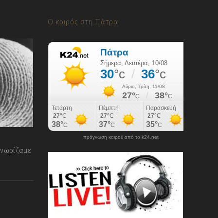
Ο καιρός στη Πάτρα
πρόγνωση καιρού από το k24.net
γνωρίζαμε