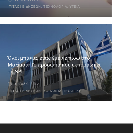
ΤΊΤΛΟΙ ΕΙΔΉΣΕΩΝ
,
ΤΕΧΝΟΛΟΓΊΑ
,
ΥΓΕΊΑ
Όλοι μπάνια, ένας έμεινε πίσω στο
Μαξίμου: Το πρόσωπο που εκπροσωπεί
τη ΝΔ
10/08/2026
ΤΊΤΛΟΙ ΕΙΔΉΣΕΩΝ
,
ΚΟΙΝΩΝΊΑ
,
ΠΟΛΙΤΙΚΉ