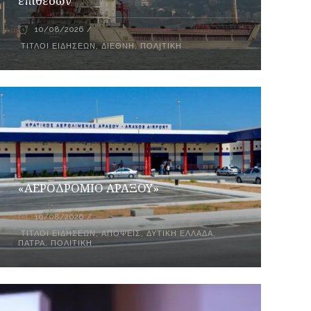
επιθέσων
10/08/2026
ΤΊΤΛΟΙ ΕΙΔΉΣΕΩΝ
,
ΔΙΕΘΝΉ
,
ΠΟΛΙΤΙΚΉ
«ΑΕΡΟΔΡΟΜΙΟ ΑΡΑΞΟΥ»
10/08/2026
ΤΊΤΛΟΙ ΕΙΔΉΣΕΩΝ
,
ΑΠΌΨΕΙΣ
,
ΔΥΤΙΚΉ ΕΛΛΆΔΑ
,
ΠΆΤΡΑ
,
ΠΟΛΙΤΙΚΉ