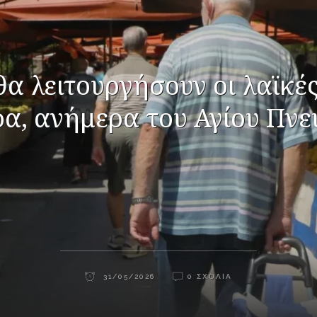
α λειτουργήσουν οι λαϊκέ
α, ανήμερα του Αγίου Πν
31/05/2026
0 ΣΧΌΛΙΑ