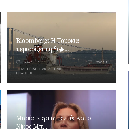
Bloomberg: Η Τουρκία
περιορίζει τη δι�...
10 ΑΥΓ 2026
0 ΣΧΌΛΙΑ
ΤΊΤΛΟΙ ΕΙΔΉΣΕΩΝ
,
ΔΙΕΘΝΉ
,
ΠΟΛΙΤΙΚΉ
Μαρία Καρυστιανού: Και ο
Νίκος Μπ...