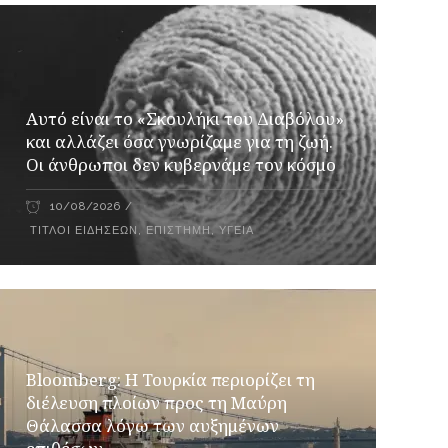
Αυτό είναι το «Σκουλήκι του Διαβόλου»
και αλλάζει όσα γνωρίζαμε για τη ζωή.
Οι άνθρωποι δεν κυβερνάμε τον κόσμο
10/08/2026
ΤΊΤΛΟΙ ΕΙΔΉΣΕΩΝ
,
ΕΠΙΣΤΉΜΗ
,
ΥΓΕΊΑ
Bloomberg: Η Τουρκία περιορίζει τη
διέλευση πλοίων προς τη Μαύρη
Θάλασσα λόγω των αυξημένων