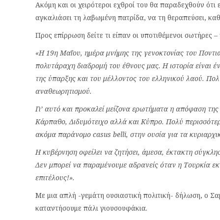
Ακόμη και οι χειρότεροι εχθροί του θα παραδεχθούν ότι 
αγκαλιάσει τη λαβωμένη πατρίδα, να τη θεραπεύσει, κα
Προς επίρρωση δείτε τι είπαν οι υποτιθέμενοι σωτήρες –
«Η 19η Μαΐου, ημέρα μνήμης της γενοκτονίας του Ποντι
πολυτάραχη διαδρομή του έθνους μας. Η ιστορία είναι έν
της ύπαρξης και του μέλλοντος του ελληνικού λαού. Πολ
αναθεωρητισμού.
Γι’ αυτό και προκαλεί μείζονα ερωτήματα η απόφαση τη
Κάρπαθο, Διδυμότειχο αλλά και Κύπρο. Πολύ περισσότερ
ακόμα παράνομο casus belli, στην ουσία για τα κυριαρχι
Η κυβέρνηση οφείλει να ζητήσει, άμεσα, έκτακτη σύγκλησ
Δεν μπορεί να παραμένουμε αδρανείς όταν η Τουρκία εκ
επιτέλους!».
Με μια απλή -γεμάτη ουσιαστική πολιτική- δήλωση, ο Σα
καταντήσουμε πάλι γιουσουφάκια.