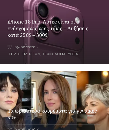
iPhone 18 Pro: Αυτές είναι οι
ενδεχόμενες νέες τιμές – Αυξήσεις
κατά 250$ – 300$
09/08/2026
ΤΊΤΛΟΙ ΕΙΔΉΣΕΩΝ
,
ΤΕΧΝΟΛΟΓΊΑ
,
ΥΓΕΊΑ
Τα ωραιότερα κουρέματα για γυναίκες
50+
09/08/2026