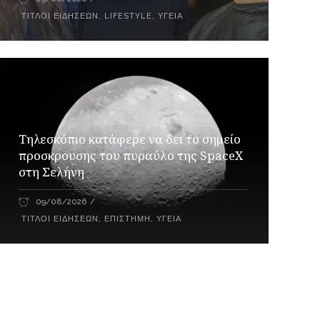
ΤΊΤΛΟΙ ΕΙΔΉΣΕΩΝ
,
LIFESTYLE
,
ΥΓΕΊΑ
Τηλεσκόπιο κατάφερε να δει το σημείο
προσκρουσης του πυραύλο της SpaceX
στη Σελήνη
09/08/2026
ΤΊΤΛΟΙ ΕΙΔΉΣΕΩΝ
,
ΕΠΙΣΤΉΜΗ
,
ΥΓΕΊΑ