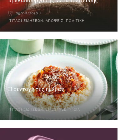
πρωθυπουργό της Μεταπολίτευσης
09/08/2026
ΤΊΤΛΟΙ ΕΙΔΉΣΕΩΝ
,
ΑΠΌΨΕΙΣ
,
ΠΟΛΙΤΙΚΉ
Η συνταγή της ημέρας
09/08/2026
ΤΊΤΛΟΙ ΕΙΔΉΣΕΩΝ
,
LIFESTYLE
,
ΥΓΕΊΑ