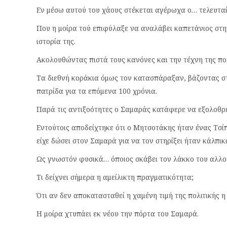
Εν μέσω αυτού του χάους στέκεται αγέρωχα ο… τελευταί
Που η μοίρα τού επιφύλαξε να αναλάβει καπετάνιος στην
ιστορία της.
Ακολουθώντας πιστά τους κανόνες και την τέχνη της πο
Τα διεθνή κοράκια όμως τον κατασπάραξαν, βάζοντας στ
πατρίδα για τα επόμενα 100 χρόνια.
Παρά τις αντιξοότητες ο Σαμαράς κατάφερε να εξολοθρε
Εντούτοις αποδείχτηκε ότι ο Μητσοτάκης ήταν ένας Τσίπ
είχε δώσει στον Σαμαρά για να τον στηρίξει ήταν κάλπικ
Ως γνωστόν φυσικά… όποιος σκάβει τον λάκκο του αλλου
Τι δείχνει σήμερα η αμείλικτη πραγματικότητα;
Ότι αν δεν αποκατασταθεί η χαμένη τιμή της πολιτικής η
Η μοίρα χτυπάει εκ νέου την πόρτα του Σαμαρά.