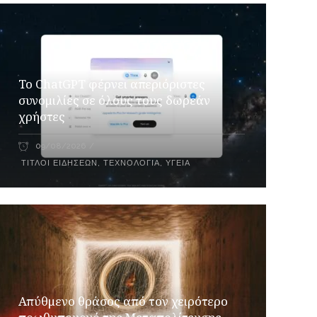
Το ChatGPT φέρνει απεριόριστες
συνομιλίες σε όλους τους δωρεάν
χρήστες
09/08/2026
ΤΊΤΛΟΙ ΕΙΔΉΣΕΩΝ
,
ΤΕΧΝΟΛΟΓΊΑ
,
ΥΓΕΊΑ
Απύθμενο θράσος από τον χειρότερο