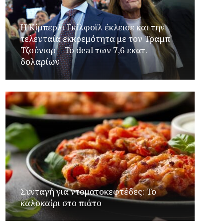
Η Κίμπερλι Γκίλφοϊλ έκλεισε και την
τελευταία εκκρεμότητα με τον Τραμπ
Τζούνιορ – Το deal των 7,6 εκατ.
δολαρίων
Συνταγή για ντοματοκεφτέδες: Το
καλοκαίρι στο πιάτο