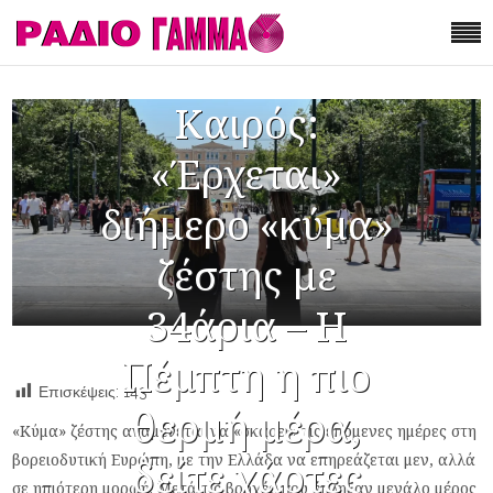
Καιρός:
«Έρχεται»
διήμερο «κύμα»
ζέστης με
34άρια – Η
Πέμπτη η πιο
Επισκέψεις:
143
θερμή μέρα,
«Κύμα» ζέστης αναμένεται να «σκάσει» τις επόμενες ημέρες στη
βορειοδυτική Ευρώπη, με την Ελλάδα να επηρεάζεται μεν, αλλά
δείτε χάρτες
σε ηπιότερη μορφή. Μετά τις βροχές που έπληξαν μεγάλο μέρος