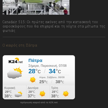
Canadair 515: Οι πρώτες εικόνες από την κατασκευή του
αεροσκάφους που θα επιχειρεί και τη νύχτα στα μέτωπα της
φωτιάς
07/08/2026
Ο καιρός στη Πάτρα
πρόγνωση καιρού από το k24.net