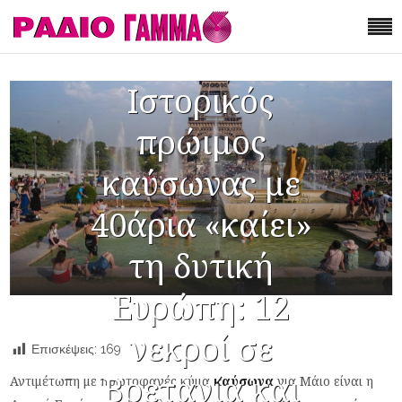
Ιστορικός
πρώιμος
καύσωνας με
40άρια «καίει»
τη δυτική
Ευρώπη: 12
νεκροί σε
Επισκέψεις:
169
Βρετανία και
Αντιμέτωπη με πρωτοφανές κύμα
καύσωνα
για Μάιο είναι η