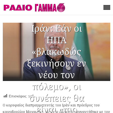
Ιράν: Εάν οι
ΗΠΑ
«βλακωδώς
ξεκινήσουν εν
νέου τον
πόλεμο», οι
συνέπειες θα
Επισκέψεις:
146
Ο κορυφαίος διαπραγματευτής του Ιράν και πρόεδρος του
είναι «πιο
κοινοβουλίου Μοχαμάντ Μπαγέρ Γαλιμπάφ συναντήθηκε με τον