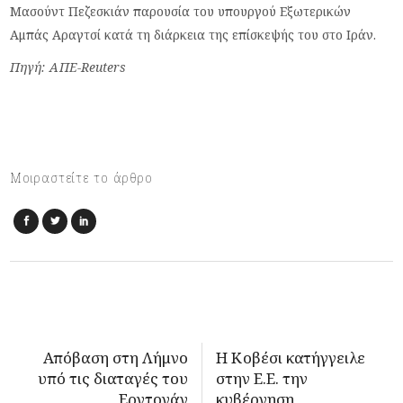
Μασούντ Πεζεσκιάν παρουσία του υπουργού Εξωτερικών
Αμπάς Αραγτσί κατά τη διάρκεια της επίσκεψής του στο Ιράν.
Πηγή: ΑΠΕ-Reuters
Μοιραστείτε το άρθρο
Απόβαση στη Λήμνο
Η Κοβέσι κατήγγειλε
υπό τις διαταγές του
στην Ε.Ε. την
Ερντογάν
κυβέρνηση