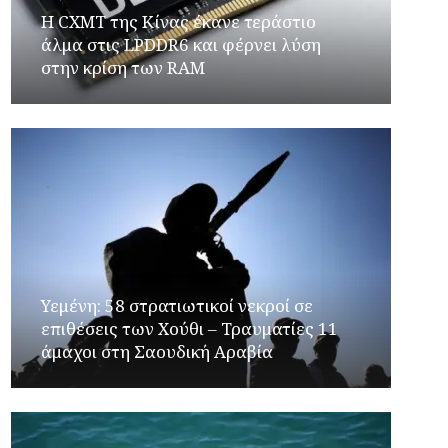
Η CXMT της Κίνας έκανε τεράστιο
άλμα στις LPDDR6 και φέρνει λύση
στην κρίση των RAM
Υεμένη: 58 στρατιωτικοί νεκροί σε
επιθέσεις των Χούθι – Τραυματίες 11
άμαχοι στη Σαουδική Αραβία