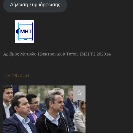
Δήλωση Συμμόρφωσης
Αριθμός Μητρώο Ηλεκτρονικού Τύπου (Μ.Η.Τ.) 262014
Προτείνουμε