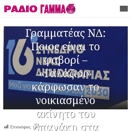
Γραμματέας ΝΔ:
Ποιος είναι το
φαβορί –
«Γαλάζιοι»
κάρφωσαν το
νοικιασμένο
ακίνητο του
Σπανάκη στα
Επισκέψεις:
180