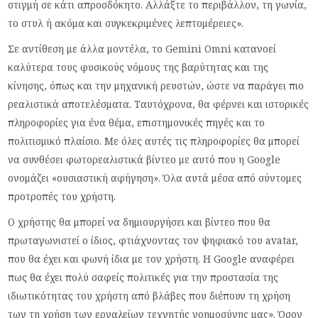
στιγμή σε κάτι απροσδόκητο. Αλλάξτε το περιβάλλον, τη γωνία,
το στυλ ή ακόμα και συγκεκριμένες λεπτομέρειες».
Σε αντίθεση με άλλα μοντέλα, το Gemini Omni κατανοεί
καλύτερα τους φυσικούς νόμους της βαρύτητας και της
κίνησης, όπως και την μηχανική ρευστών, ώστε να παράγει πιο
ρεαλιστικά αποτελέσματα. Ταυτόχρονα, θα φέρνει και ιστορικές
πληροφορίες για ένα θέμα, επιστημονικές πηγές και το
πολιτισμικό πλαίσιο. Με όλες αυτές τις πληροφορίες θα μπορεί
να συνθέσει φωτορεαλιστικά βίντεο με αυτό που η Google
ονομάζει «ουσιαστική αφήγηση». Όλα αυτά μέσα από σύντομες
προτροπές του χρήστη.
Ο χρήστης θα μπορεί να δημιουργήσει και βίντεο που θα
πρωταγωνιστεί ο ίδιος, φτιάχνοντας τον ψηφιακό του avatar,
που θα έχει και φωνή ίδια με τον χρήστη. Η Google αναφέρει
πως θα έχει πολύ σαφείς πολιτικές για την προστασία της
ιδιωτικότητας του χρήστη από βλάβες που διέπουν τη χρήση
των τη χρήση των εργαλείων τεχνητής νοημοσύνης μας». Όσον