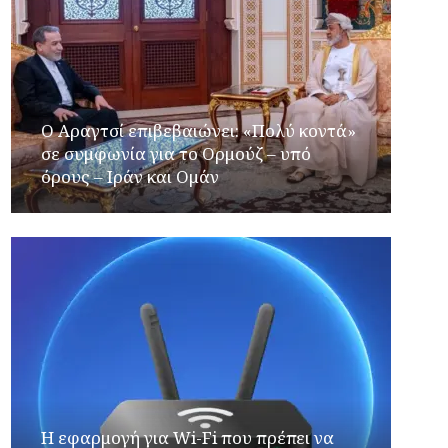
Ο Αραγτσί επιβεβαιώνει: «Πολύ κοντά»
σε συμφωνία για το Ορμούζ – υπό
όρους – Ιράν και Ομάν
Η εφαρμογή για Wi-Fi που πρέπει να