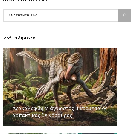
Ροή Ειδήσεων
Ανακαλύφθηκε άγνωστος μικρομεσαίος
αρπακτικός δεινόσαυρος