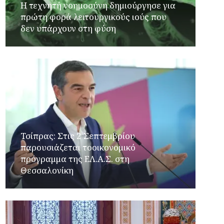
Η τεχνητή νοημοσύνη δημιούργησε για
πρώτη φορά λειτουργικούς ιούς που
δεν υπάρχουν στη φύση
Τσίπρας: Στις 2 Σεπτεμβρίου
παρουσιάζεται τοοικονομικό
πρόγραμμα της ΕΛ.Α.Σ. στη
Θεσσαλονίκη