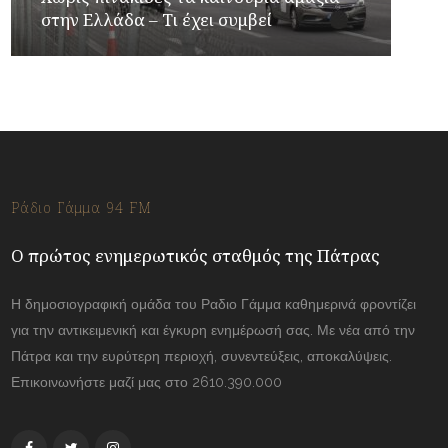
στην Ελλάδα – Τι έχει συμβεί
Ράδιο Γάμμα 94 FM
Ο πρώτος ενημερωτικός σταθμός της Πάτρας
Η δημοσιογραφική ομάδα του Ραδιο Γάμμα καθημερινά φροντίζει
για την αντικειμενική και έγκυρη ενημέρωσή σας. Με νέα από την
Πάτρα και την ευρύτερη περιοχή, συνεντεύξεις, αποκαλύψεις.
Επικοινωνήστε μαζί μας στο 2610.390.000