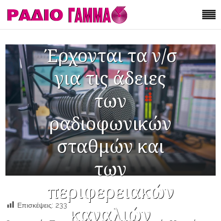
Έρχονται τα ν/σ
για τις άδειες
των
ραδιοφωνικών
σταθμών και
των
περιφερειακών
Επισκέψεις:
233
καναλιών