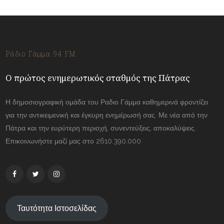
Ράδιο Γάμμα 94 FM
Ο πρώτος ενημερωτικός σταθμός της Πάτρας
Η δημοσιογραφική ομάδα του Ραδιο Γάμμα καθημερινά φροντίζει
για την αντικειμενική και έγκυρη ενημέρωσή σας. Με νέα από την
Πάτρα και την ευρύτερη περιοχή, συνεντεύξεις, αποκαλύψεις.
Επικοινωνήστε μαζί μας στο 2610.390.000
Ταυτότητα Ιστοσελίδας