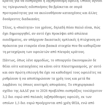
κράτος για να εισπραχθεί η ληξιπρόθεσμη οφειλή. Οποιος αγνοεί
τις τηλεφωνικές ειδοποιήσεις θα βρίσκεται σε σειρά
προτεραιότητας για να ακολουθήσουν κατασχέσεις και άλλες
δυσάρεστες διαδικασίες.
Τέλος, η «ποιότητα» του χρέους, δηλαδή πόσο παλιό είναι, πώς
έχει δημιουργηθεί, αν αυτό έχει προκύψει από απώλεια
εισοδήματος, αν υπάρχουν δικαστικές εμπλοκές ή πτώχευση αν
πρόκειται για εταιρεία είναι βασικά στοιχεία που θα καθορίζουν
τη μεταχείριση των οφειλετών από πλευράς κράτους.
Πάντως, όπως λένε αρμοδίως, το υπουργείο Οικονομικών δε
θέλει ούτε κατασχέσεις να κάνει ούτε πλειστηριασμούς, γι’ αυτό
και σαν πρώτη επιλογή θα έχει να καθοδηγεί τους οφειλέτες να
ρυθμίσουν ή να αποπληρώσουν τα χρέη τους και μετά θα
λαμβάνει τις όποιες αυστηρές αποφάσεις. Το επιχειρησιακό
σχέδιο της ΑΑΔΕ για το 2026 προβλέπει εισπράξεις τουλάχιστον
3,2 δισ. ευρώ από παλαιές ληξιπρόθεσμες οφειλές, εκ των
οποίων 1,5 δισ. ευρώ προέρχονται από χρέη ΦΠΑ, ενώ από