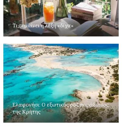
Τι σημαίνει η λέξη «δίχα»
Ελαφονήσι: Ο εξωτικός ροζ παράδεισος
της Κρήτης