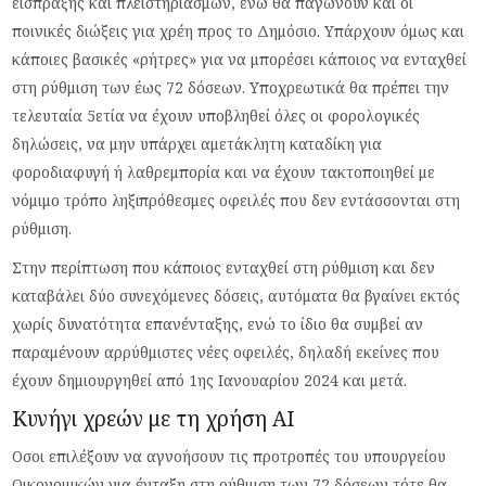
είσπραξης και πλειστηριασμών, ενώ θα παγώνουν και οι
ποινικές διώξεις για χρέη προς το Δημόσιο. Υπάρχουν όμως και
κάποιες βασικές «ρήτρες» για να μπορέσει κάποιος να ενταχθεί
στη ρύθμιση των έως 72 δόσεων. Υποχρεωτικά θα πρέπει την
τελευταία 5ετία να έχουν υποβληθεί όλες οι φορολογικές
δηλώσεις, να μην υπάρχει αμετάκλητη καταδίκη για
φοροδιαφυγή ή λαθρεμπορία και να έχουν τακτοποιηθεί με
νόμιμο τρόπο ληξιπρόθεσμες οφειλές που δεν εντάσσονται στη
ρύθμιση.
Στην περίπτωση που κάποιος ενταχθεί στη ρύθμιση και δεν
καταβάλει δύο συνεχόμενες δόσεις, αυτόματα θα βγαίνει εκτός
χωρίς δυνατότητα επανένταξης, ενώ το ίδιο θα συμβεί αν
παραμένουν αρρύθμιστες νέες οφειλές, δηλαδή εκείνες που
έχουν δημιουργηθεί από 1ης Ιανουαρίου 2024 και μετά.
Κυνήγι χρεών με τη χρήση ΑΙ
Οσοι επιλέξουν να αγνοήσουν τις προτροπές του υπουργείου
Οικονομικών για ένταξη στη ρύθμιση των 72 δόσεων τότε θα