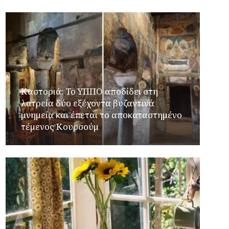
Καστοριά: Το ΥΠΠΟ αποδίδει στη
λατρεία δύο εξέχοντα βυζαντινά
μνημεία και έπεται το αποκαταστημένο
τέμενος Κουρσούμ