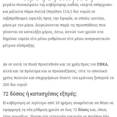
μεγάλο πονοκέφαλο της κυβέρνησης καθώς «λεφτά υπάρχουν»
και μάλιστα πάρα πολλά (περίπου 114,5 δισ. ευρώ) σε
ληξιπρόθεσμες οφειλές προς την Εφορία, οι οποίες ωστόσο,
μήνα με τον μήνα, διογκώνονται παρά τις προσπάθειες που
γίνονται να καταλήξει μέρος, έστω, αυτών των χρεών στα
δημόσια ταμεία είτε μέσω ρυθμίσεων είτε μέσω αναγκαστικών
μέτρων είσπραξης.
Αν σε αυτά τα ποσά προστεθούν και τα χρέη προς τον
ΕΦΚΑ
,
αλλά και τα πρόστιμα και οι προσαυξήσεις, τότε το συνολικό
χρέος πολιτών και επιχειρήσεων έναντι του κράτους ξεπερνά τα
200 δισ. ευρώ!
72 δόσεις ή κατασχέσεις εξπρές;
Η κυβέρνηση σε λιγότερο από 10 ημέρες αναμένεται να θέσει σε
εφαρμογή τη νέα ρύθμιση χρεών σε έως 72
δόσεις
και, όπως
λένε αρμοδίως, δίνουν μία τελευταία ευκαιρία σε περίπου δύο