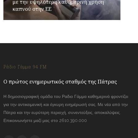
με την υψηλότερη καθημερινή χρήση
καπνού στην ΕΕ
Ράδιο Γάμμα 94 FM
Ο πρώτος ενημερωτικός σταθμός της Πάτρας
Η δημοσιογραφική ομάδα του Ραδιο Γάμμα καθημερινά φροντίζει
για την αντικειμενική και έγκυρη ενημέρωσή σας. Με νέα από την
Πάτρα και την ευρύτερη περιοχή, συνεντεύξεις, αποκαλύψεις.
Επικοινωνήστε μαζί μας στο 2610.390.000