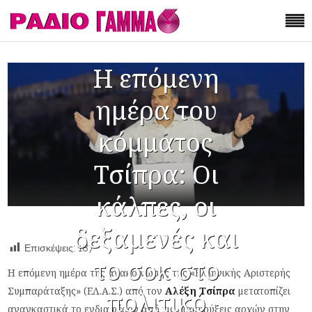
Η επόμενη
ημέρα του
κόμματος
Τσίπρα: Οι
κάλπες, οι
δεξαμενές και
Επισκέψεις:
187
το σοκ στο
Η επόμενη ημέρα της ανακοίνωσης της «Ελληνικής Αριστερής
Συμπαράταξης» (ΕΛ.Α.Σ.) από τον
Αλέξη Τσίπρα
μετατοπίζει
πολιτικό
αναγκαστικά το ενδιαφέρον από τις διακηρύξεις αρχών στην