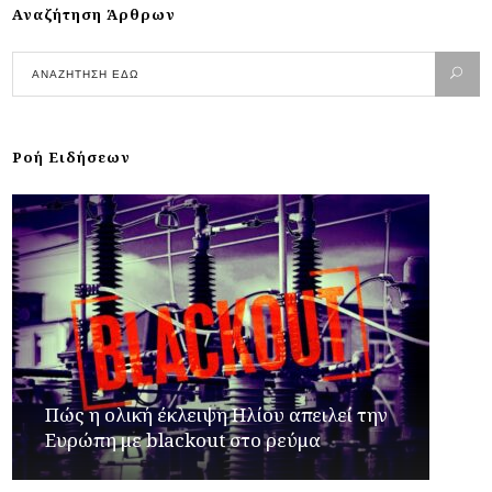
Αναζήτηση Άρθρων
Ροή Ειδήσεων
Πώς η ολική έκλειψη Ηλίου απειλεί την
Ευρώπη με blackout στο ρεύμα