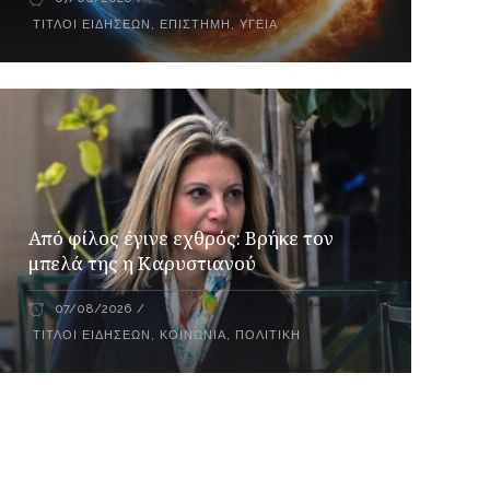
ΤΊΤΛΟΙ ΕΙΔΉΣΕΩΝ
,
ΕΠΙΣΤΉΜΗ
,
ΥΓΕΊΑ
Από φίλος έγινε εχθρός: Βρήκε τον
μπελά της η Καρυστιανού
07/08/2026
ΤΊΤΛΟΙ ΕΙΔΉΣΕΩΝ
,
ΚΟΙΝΩΝΊΑ
,
ΠΟΛΙΤΙΚΉ