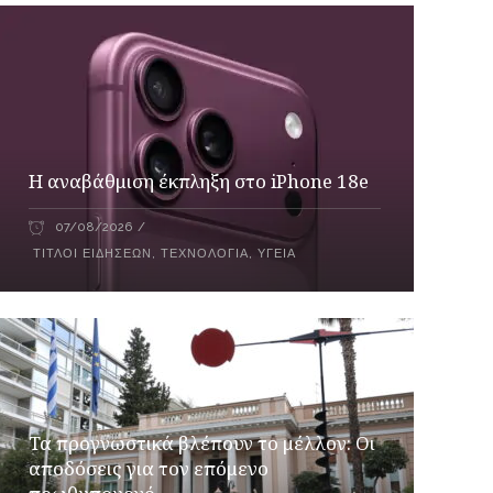
Η αναβάθμιση έκπληξη στο iPhone 18e
07/08/2026
ΤΊΤΛΟΙ ΕΙΔΉΣΕΩΝ
,
ΤΕΧΝΟΛΟΓΊΑ
,
ΥΓΕΊΑ
Τα προγνωστικά βλέπουν το μέλλον: Οι
αποδόσεις για τον επόμενο