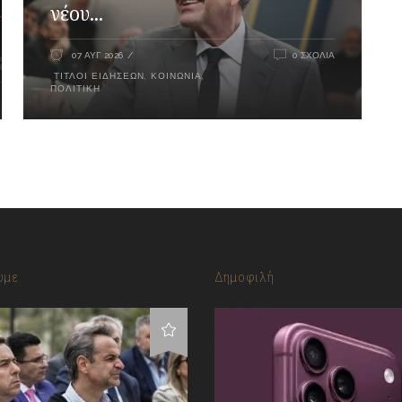
νέου...
07 ΑΥΓ 2026
0 ΣΧΌΛΙΑ
ΤΊΤΛΟΙ ΕΙΔΉΣΕΩΝ
,
ΚΟΙΝΩΝΊΑ
,
ΠΟΛΙΤΙΚΉ
υμε
Δημοφιλή