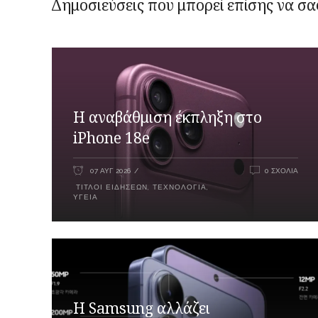
Δημοσιεύσεις που μπορεί επίσης να σα
Η αναβάθμιση έκπληξη στο
iPhone 18e
07 ΑΥΓ 2026
0 ΣΧΌΛΙΑ
ΤΊΤΛΟΙ ΕΙΔΉΣΕΩΝ
,
ΤΕΧΝΟΛΟΓΊΑ
,
ΥΓΕΊΑ
Η Samsung αλλάζει