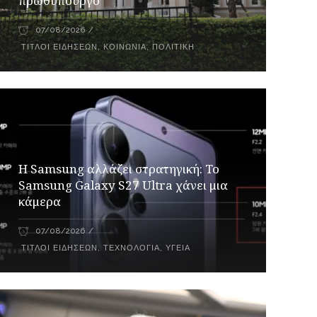
πρωθυπουργό
07/08/2026
ΤΊΤΛΟΙ ΕΙΔΉΣΕΩΝ
,
ΚΟΙΝΩΝΊΑ
,
ΠΟΛΙΤΙΚΉ
Η Samsung αλλάζει στρατηγική: Το
Samsung Galaxy S27 Ultra χάνει μια
κάμερα
07/08/2026
ΤΊΤΛΟΙ ΕΙΔΉΣΕΩΝ
,
ΤΕΧΝΟΛΟΓΊΑ
,
ΥΓΕΊΑ