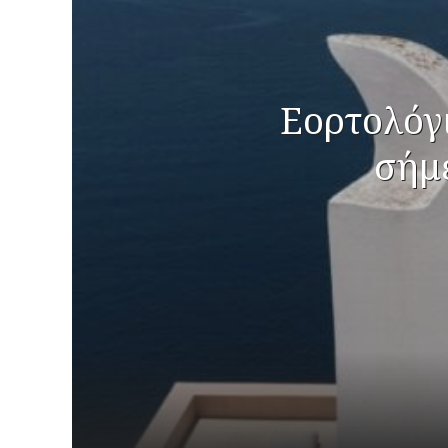
Εορτολόγι
σήμ