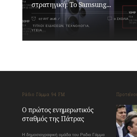
στρατηγική: Το Samsung...
07 ΑΥΓ 2026
0 ΣΧΌΛΙΑ
ΤΊΤΛΟΙ ΕΙΔΉΣΕΩΝ
,
ΤΕΧΝΟΛΟΓΊΑ
,
ΥΓΕΊΑ
Ράδιο Γάμμα 94 FM
Προτείνο
Ο πρώτος ενημερωτικός
σταθμός της Πάτρας
Η δημοσιογραφική ομάδα του Ραδιο Γάμμα