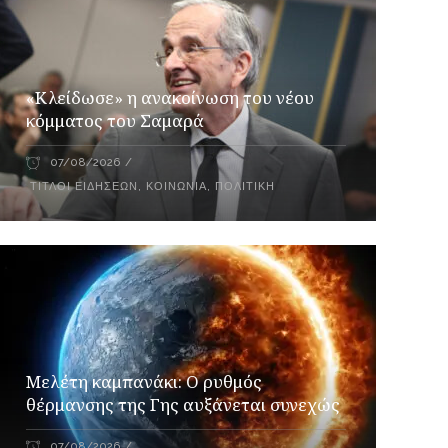
«Κλείδωσε» η ανακοίνωση του νέου
κόμματος του Σαμαρά
07/08/2026
ΤΊΤΛΟΙ ΕΙΔΉΣΕΩΝ
,
ΚΟΙΝΩΝΊΑ
,
ΠΟΛΙΤΙΚΉ
Μελέτη καμπανάκι: Ο ρυθμός
θέρμανσης της Γης αυξάνεται συνεχώς
07/08/2026