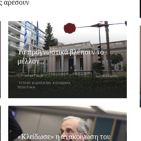
ς αρέσουν
Τα προγνωστικά βλέπουν το
μέλλον...
07 ΑΥΓ 2026
0 ΣΧΌΛΙΑ
ΤΊΤΛΟΙ ΕΙΔΉΣΕΩΝ
,
ΚΟΙΝΩΝΊΑ
,
ΠΟΛΙΤΙΚΉ
«Κλείδωσε» η ανακοίνωση του