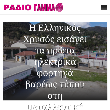
Η Ελληνικός
Χρυσός εισάγει
τα πρώτα
ηλεκτρικά
φορτηγά
βαρέως τύπου
στη
μεταλλευτική