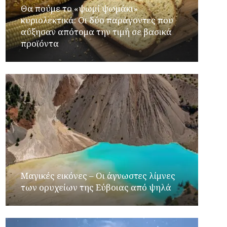
Θα πούμε το «ψωμί ψωμάκι»
κυριολεκτικά: Οι δύο παράγοντες που
αύξησαν απότομα την τιμή σε βασικά
προϊόντα
Μαγικές εικόνες – Οι άγνωστες λίμνες
των ορυχείων της Εύβοιας από ψηλά