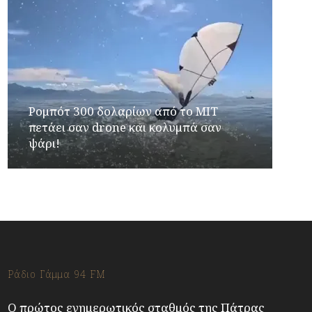
Ρομπότ 300 δολαρίων από το MIT
πετάει σαν drone και κολυμπά σαν
ψάρι!
Ράδιο Γάμμα 94 FM
Ο πρώτος ενημερωτικός σταθμός της Πάτρας