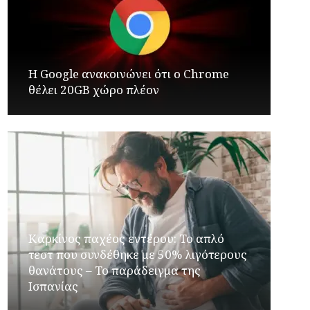
Η Google ανακοινώνει ότι ο Chrome
θέλει 20GB χώρο πλέον
Καρκίνος παχέος εντέρου: Το απλό
τεστ που συνδέθηκε με 50% λιγότερους
θανάτους – Το παράδειγμα της
Ισπανίας