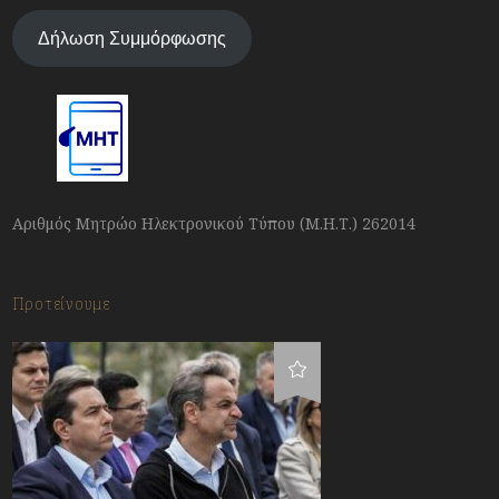
Δήλωση Συμμόρφωσης
Αριθμός Μητρώο Ηλεκτρονικού Τύπου (Μ.Η.Τ.) 262014
Προτείνουμε