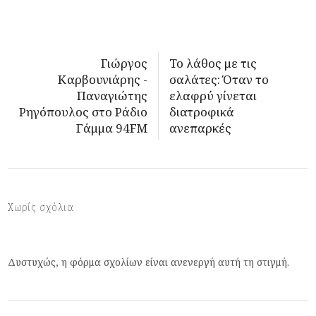
Γιώργος
Το λάθος με τις
Καρβουνιάρης -
σαλάτες: Όταν το
Παναγιώτης
ελαφρύ γίνεται
Ρηγόπουλος στο Ράδιο
διατροφικά
Γάμμα 94FM
ανεπαρκές
Χωρίς σχόλια
Δυστυχώς, η φόρμα σχολίων είναι ανενεργή αυτή τη στιγμή.