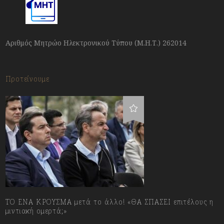
Αριθμός Μητρώο Ηλεκτρονικού Τύπου (Μ.Η.Τ.) 262014
Προτείνουμε
ΤΟ ΕΝΑ ΚΡΟΥΣΜΑ μετά το άλλο! «ΘΑ ΣΠΑΣΕΙ επιτέλους η
μιντιακή ομερτά;»