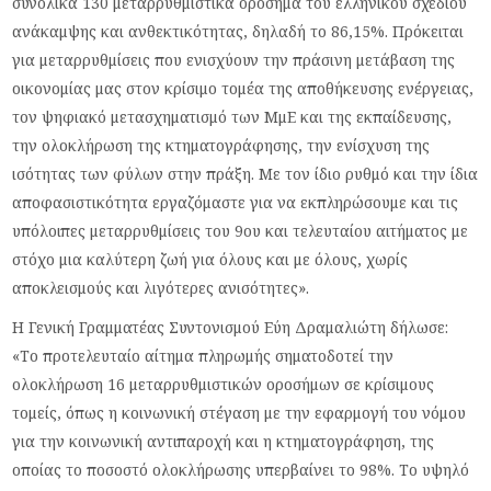
συνολικά 130 μεταρρυθμιστικά ορόσημα του ελληνικού σχεδίου
ανάκαμψης και ανθεκτικότητας, δηλαδή το 86,15%. Πρόκειται
για μεταρρυθμίσεις που ενισχύουν την πράσινη μετάβαση της
οικονομίας μας στον κρίσιμο τομέα της αποθήκευσης ενέργειας,
τον ψηφιακό μετασχηματισμό των ΜμΕ και της εκπαίδευσης,
την ολοκλήρωση της κτηματογράφησης, την ενίσχυση της
ισότητας των φύλων στην πράξη. Με τον ίδιο ρυθμό και την ίδια
αποφασιστικότητα εργαζόμαστε για να εκπληρώσουμε και τις
υπόλοιπες μεταρρυθμίσεις του 9ου και τελευταίου αιτήματος με
στόχο μια καλύτερη ζωή για όλους και με όλους, χωρίς
αποκλεισμούς και λιγότερες ανισότητες».
Η Γενική Γραμματέας Συντονισμού Εύη Δραμαλιώτη δήλωσε:
«Το προτελευταίο αίτημα πληρωμής σηματοδοτεί την
ολοκλήρωση 16 μεταρρυθμιστικών οροσήμων σε κρίσιμους
τομείς, όπως η κοινωνική στέγαση με την εφαρμογή του νόμου
για την κοινωνική αντιπαροχή και η κτηματογράφηση, της
οποίας το ποσοστό ολοκλήρωσης υπερβαίνει το 98%. Το υψηλό