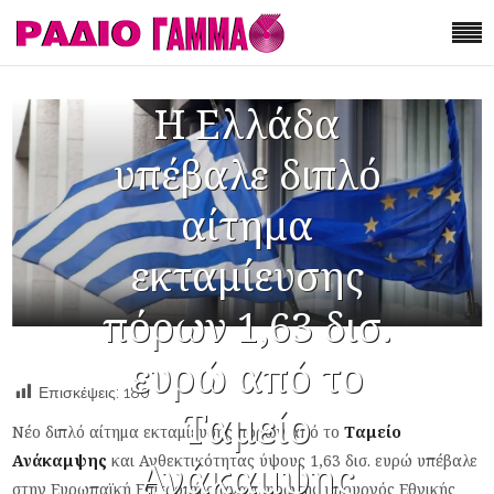
Η Ελλάδα
υπέβαλε διπλό
αίτημα
εκταμίευσης
πόρων 1,63 δισ.
ευρώ από το
Επισκέψεις:
180
Ταμείο
Νέο διπλό αίτημα εκταμίευσης πόρων από το
Ταμείο
Ανάκαμψης
και Ανθεκτικότητας ύψους 1,63 δισ. ευρώ υπέβαλε
Ανάκαμψης
στην Ευρωπαϊκή Επιτροπή ο αναπληρωτής υπουργός Εθνικής