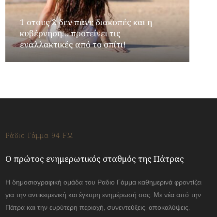
1 στους 2 δεν πάνε διακοπές και η
κυβέρνηση… προτείνει τις
εναλλακτικές από το σπίτι!
Ράδιο Γάμμα 94 FM
Ο πρώτος ενημερωτικός σταθμός της Πάτρας
Η δημοσιογραφική ομάδα του Ραδιο Γάμμα καθημερινά φροντίζει
για την αντικειμενική και έγκυρη ενημέρωσή σας. Με νέα από την
Πάτρα και την ευρύτερη περιοχή, συνεντεύξεις, αποκαλύψεις.