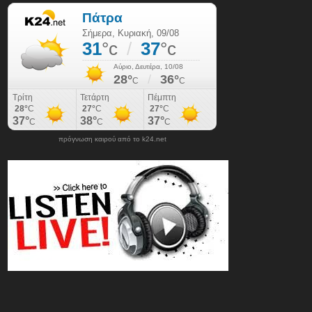
πρόγνωση καιρού από το k24.net