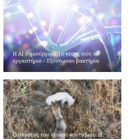
H AI δημιούργησε 16 νέους ιούς σε
εργαστήριο – Εξόντωσαν βακτήρια
Ο θάνατος του λευκού κουταβιού: Η