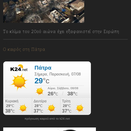
Το κλίμα του 20ού αιώνα έχει εξαφανιστεί στην Ευρώπη
07/08/2026
Ο καιρός στη Πάτρα
πρόγνωση καιρού από το k24.net