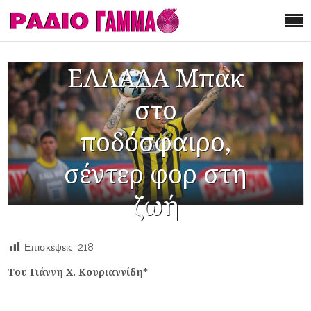
ΕΛΛΑΔΑ Μπακ
στο
ποδόσφαιρο,
σέντερ φορ στη
ζωή
Επισκέψεις:
218
Του Γιάννη Χ. Κουριαννίδη*