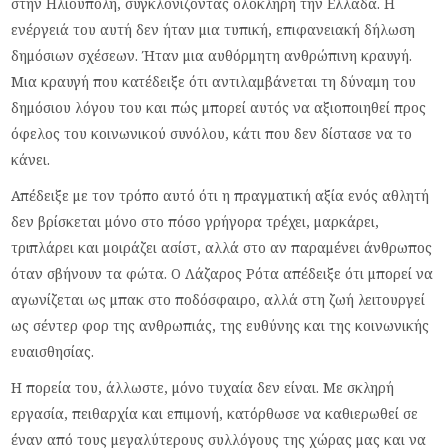
στην Ηλιούπολη, συγκλονίζοντας ολόκληρη την Ελλάδα. Η
ενέργειά του αυτή δεν ήταν μια τυπική, επιφανειακή δήλωση
δημόσιων σχέσεων. Ήταν μια αυθόρμητη ανθρώπινη κραυγή.
Μια κραυγή που κατέδειξε ότι αντιλαμβάνεται τη δύναμη του
δημόσιου λόγου του και πώς μπορεί αυτός να αξιοποιηθεί προς
όφελος του κοινωνικού συνόλου, κάτι που δεν δίστασε να το
κάνει.
Απέδειξε με τον τρόπο αυτό ότι η πραγματική αξία ενός αθλητή
δεν βρίσκεται μόνο στο πόσο γρήγορα τρέχει, μαρκάρει,
τριπλάρει και μοιράζει ασίστ, αλλά στο αν παραμένει άνθρωπος
όταν σβήνουν τα φώτα. Ο Λάζαρος Ρότα απέδειξε ότι μπορεί να
αγωνίζεται ως μπακ στο ποδόσφαιρο, αλλά στη ζωή λειτουργεί
ως σέντερ φορ της ανθρωπιάς, της ευθύνης και της κοινωνικής
ευαισθησίας.
Η πορεία του, άλλωστε, μόνο τυχαία δεν είναι. Με σκληρή
εργασία, πειθαρχία και επιμονή, κατόρθωσε να καθιερωθεί σε
έναν από τους μεγαλύτερους συλλόγους της χώρας μας και να