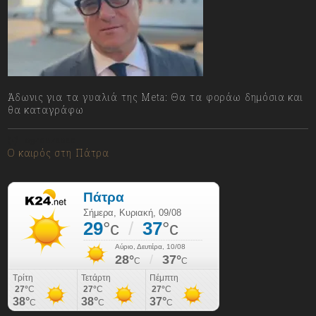
Άδωνις για τα γυαλιά της Meta: Θα τα φοράω δημόσια και
θα καταγράφω
09/08/2026
Ο καιρός στη Πάτρα