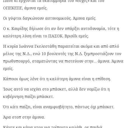
Πάνε κι έρχονται τα εκατομμύρια του «έσχες» και του
ΟΠΕΚΕΠΕ, άμυνα εμείς.
Οι γύφτοι δαγκώνουν αστυνομικούς. Άμυνα εμείς.
Ο κ. Καιρίδης δήλωσε ότι αν δεν υπάρξει αυτοδυναμία, τότε η
καλύτερη λύση είναι το ΠΑΣΟΚ. Βρισίδι εμείς.
Η κυρία Ιωάννα Γκελεστάθη παραιτείται ακόμα και από απλό
μέλος της Ν.Δ., ενώ 10 βουλευτές της Ν.Δ. ξεμπροστιάζουν τον
πρωθυπουργό, σταματώντας να πιστεύουν στην… άμυνα. Άμυνα
εμείς.
Κάποιοι όμως λένε ότι η καλύτερη άμυνα είναι η επίθεση.
Ίσως αυτό να ισχύει στο μπάσκετ, αλλά δεν νομίζω ότι η
κυβέρνηση παίζει μπάσκετ.
Ότι κάτι παίζει, είναι αναμφισβήτητο, πάντως όχι μπάσκετ.
Άρα στοπ στην άμυνα.
Κάντε και κάνα ντου για τρίποντο καλάθι, ρε παιδιά…