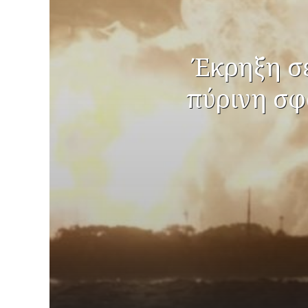
Έκρηξη σε
πύρινη σφ