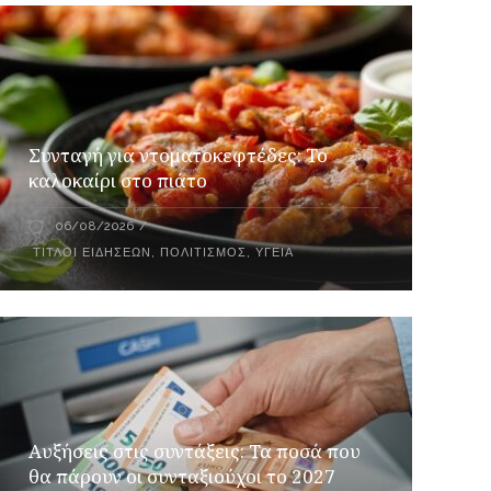
Συνταγή για ντοματοκεφτέδες: Το
καλοκαίρι στο πιάτο
06/08/2026
ΤΊΤΛΟΙ ΕΙΔΉΣΕΩΝ
,
ΠΟΛΙΤΙΣΜΌΣ
,
ΥΓΕΊΑ
Αυξήσεις στις συντάξεις: Τα ποσά που
θα πάρουν οι συνταξιούχοι το 2027