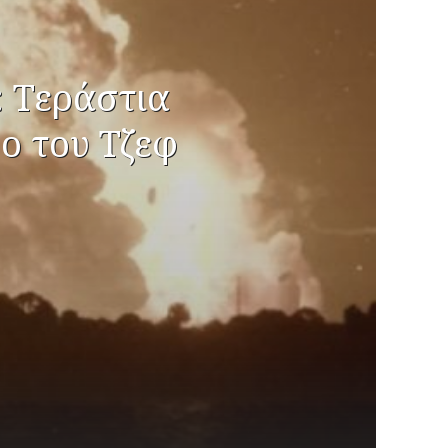
: Τεράστια
ο του Τζεφ