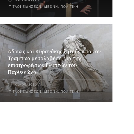
ΤΊΤΛΟΙ ΕΙΔΉΣΕΩΝ
,
ΔΙΕΘΝΉ
,
ΠΟΛΙΤΙΚΉ
Άδωνις και Κυρανάκης ζητούν από τον
Τραμπ να μεσολαβήσει για την
επιστροφή των Γλυπτών του
Παρθενώνα
06/08/2026
ΤΊΤΛΟΙ ΕΙΔΉΣΕΩΝ
,
ΔΙΕΘΝΉ
,
ΠΟΛΙΤΙΚΉ