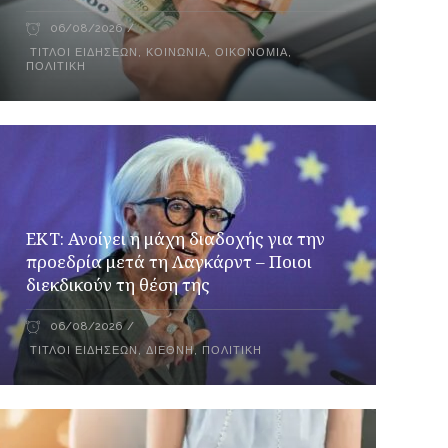
06/08/2026
ΤΊΤΛΟΙ ΕΙΔΉΣΕΩΝ
,
ΚΟΙΝΩΝΊΑ
,
ΟΙΚΟΝΟΜΊΑ
,
ΠΟΛΙΤΙΚΉ
ΕΚΤ: Ανοίγει η μάχη διαδοχής για την
προεδρία μετά τη Λαγκάρντ – Ποιοι
διεκδικούν τη θέση της
06/08/2026
ΤΊΤΛΟΙ ΕΙΔΉΣΕΩΝ
,
ΔΙΕΘΝΉ
,
ΠΟΛΙΤΙΚΉ