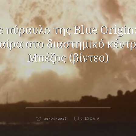
 πύραυλο της Blue Origin
αίρα στο διαστημικό κέντρ
Μπέζος (βίντεο)
29/05/2026
0 ΣΧΌΛΙΑ