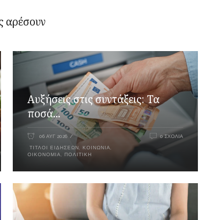
ς αρέσουν
Αυξήσεις στις συντάξεις: Τα
ποσά...
06 ΑΥΓ 2026
0 ΣΧΌΛΙΑ
ΤΊΤΛΟΙ ΕΙΔΉΣΕΩΝ
,
ΚΟΙΝΩΝΊΑ
,
ΟΙΚΟΝΟΜΊΑ
,
ΠΟΛΙΤΙΚΉ