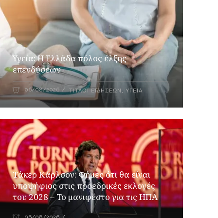
Υγεία: Η Ελλάδα πόλος έλξης
επενδύσεων
06/08/2026
ΤΊΤΛΟΙ ΕΙΔΉΣΕΩΝ
,
ΥΓΕΊΑ
Τάκερ Κάρλσον: Φήμες ότι θα είναι
υποψήφιος στις προεδρικές εκλογές
του 2028 – Το μανιφέστο για τις ΗΠΑ
06/08/2026