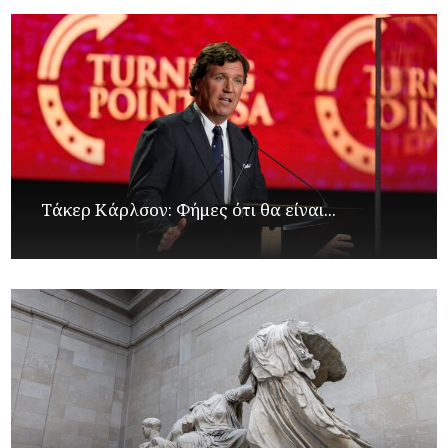
Τάκερ Κάρλσον: Φήμες ότι θα είναι...