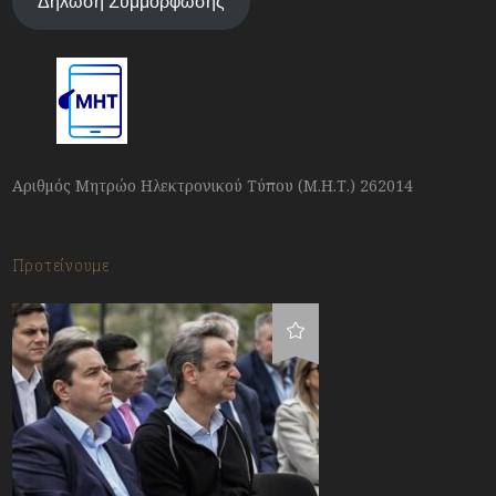
Δήλωση Συμμόρφωσης
Αριθμός Μητρώο Ηλεκτρονικού Τύπου (Μ.Η.Τ.) 262014
Προτείνουμε