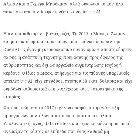
Άλτμαν και ο Γκρεγκ Μπρόκμαν, αλλά συνολικά το μοντέλο
πάνω στο οποίο χτίστηκε η νέα οικονομία της AI.
Η αντιπαράθεση έχει βαθιές ρίζες. Το 2015 ο Μασκ, ο Άλτμαν
και μια μικρή ομάδα κορυφαίων επιστημόνων ίδρυσαν την
OpenAI ως έναν μη κερδοσκοπικό οργανισμό. Η αποστολή ήταν
σαφής: η ανάπτυξη Τεχνητής Νοημοσύνης προς όφελος της
ανθρωπότητας και όχι ως εργαλείο συγκέντρωσης ισχύος ή
κέρδους. Ο ίδιος ο Μασκ, ανήσυχος για τις πιθανές υπαρξιακές
απειλές της AI, είχε επενδύσει περίπου 38 εκατ. δολάρια και είχε
συμβάλει καθοριστικά στη στελέχωση και τη στρατηγική της
εταιρίας.
Ωστόσο, ήδη από το 2017 είχε γίνει σαφές ότι η ανάπτυξη
προηγμένων μοντέλων απαιτούσε τεράστια κεφάλαια.
Υπολογιστική ισχύς, data centers και εξειδικευμένο προσωπικό
ανέβαζαν το κόστος σε επίπεδα που ένας καθαρά μη