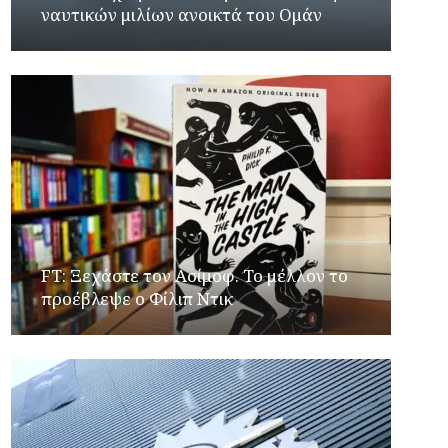
ναυτικών μιλίων ανοικτά του Ομάν
FT: Ξεχάστε τον Ασίμοφ. Το μέλλον το
προέβλεψε ο Φίλιπ Ντικ