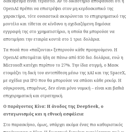
διακύβευμα είναι τεράστιο. Αν το δικαστήριο αποφασίσει ότι η
OpenAI πρέπει να επιστρέψει στον μη κερδοσκοπικό της
χαρακτήρα, τότε ουσιαστικά ακυρώνεται το επιχειρηματικό της
μοντέλο και τίθεται σε κίνδυνο η σχεδιαζόμενη δημόσια
εγγραφή της στο χρηματιστήριο, η οποία θα μπορούσε να
αποτιμήσει την εταιρία κοντά στο 1 τρισ. δολάρια.
Τα ποσά που «παίζονται» ξεπερνούν κάθε προηγούμενο. Η
OpenAI αποτιμάται ήδη σε πάνω από 850 δισ. δολάρια, ενώ η
Microsoft κατέχει περίπου το 27%. Την ίδια στιγμή, ο Μασκ
ετοιμάζει τη δική του αντεπίθεση μέσω της xAI και της SpaceX,
με σχέδια για IPO που θα μπορούσε να σπάσει κάθε ρεκόρ. Η
σύγκρουση, επομένως, δεν είναι μόνο νομική – είναι και βαθιά
επιχειρηματική και στρατηγική.
Ο παράγοντας Κίνα: Η άνοδος της DeepSeek, ο
ανταγωνισμός και η εθνική ασφάλεια
Στο παρασκήνιο, όμως, υπάρχει ακόμα ένας πιο καθοριστικός