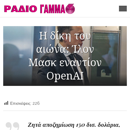
Η δίκη του
αιώνα: Ίλον
Μασκ εναντίον
OpenAI
Επισκέψεις:
226
Ζητά αποζημίωση 150 δισ. δολάρια,