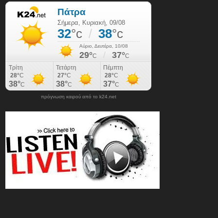
πρόγνωση καιρού από το k24.net