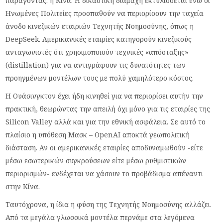
παράγοντας: η Κίνα. Η δικαστική διαμάχη εκτυλίσσεται ενώ οι
Ηνωμένες Πολιτείες προσπαθούν να περιορίσουν την ταχεία
άνοδο κινεζικών εταιριών Τεχνητής Νοημοσύνης, όπως η
DeepSeek. Αμερικανικές εταιρίες κατηγορούν κινεζικούς
ανταγωνιστές ότι χρησιμοποιούν τεχνικές «απόσταξης»
(distillation) για να αντιγράφουν τις δυνατότητες των
προηγμένων μοντέλων τους με πολύ χαμηλότερο κόστος.
Η Ουάσινγκτον έχει ήδη κινηθεί για να περιορίσει αυτήν την
πρακτική, θεωρώντας την απειλή όχι μόνο για τις εταιρίες της
Silicon Valley αλλά και για την εθνική ασφάλεια. Σε αυτό το
πλαίσιο η υπόθεση Μασκ – OpenAI αποκτά γεωπολιτική
διάσταση. Αν οι αμερικανικές εταιρίες αποδυναμωθούν -είτε
μέσω εσωτερικών συγκρούσεων είτε μέσω ρυθμιστικών
περιορισμών- ενδέχεται να χάσουν το προβάδισμα απέναντι
στην Κίνα.
Ταυτόχρονα, η ίδια η φύση της Τεχνητής Νοημοσύνης αλλάζει.
Από τα μεγάλα γλωσσικά μοντέλα περνάμε στα λεγόμενα