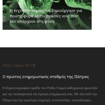
Η τεχνητή νοημοσύνη δημιούργησε για
πρώτη φορά λειτουργικούς ιούς που
δεν υπάρχουν στη φύση
Ράδιο Γάμμα 94 FM
Ο πρώτος ενημερωτικός σταθμός της Πάτρας
Η δημοσιογραφική ομάδα του Ραδιο Γάμμα καθημερινά φροντίζει
για την αντικειμενική και έγκυρη ενημέρωσή σας. Με νέα από την
Πάτρα και την ευρύτερη περιοχή, συνεντεύξεις, αποκαλύψεις.