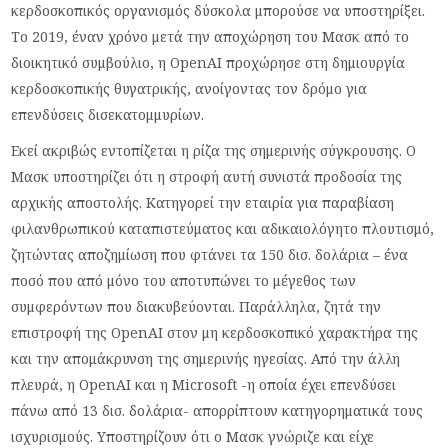
κερδοσκοπικός οργανισμός δύσκολα μπορούσε να υποστηρίξει.
Το 2019, έναν χρόνο μετά την αποχώρηση του Μασκ από το
διοικητικό συμβούλιο, η OpenAI προχώρησε στη δημιουργία
κερδοσκοπικής θυγατρικής, ανοίγοντας τον δρόμο για
επενδύσεις δισεκατομμυρίων.
Εκεί ακριβώς εντοπίζεται η ρίζα της σημερινής σύγκρουσης. Ο
Μασκ υποστηρίζει ότι η στροφή αυτή συνιστά προδοσία της
αρχικής αποστολής. Κατηγορεί την εταιρία για παραβίαση
φιλανθρωπικού καταπιστεύματος και αδικαιολόγητο πλουτισμό,
ζητώντας αποζημίωση που φτάνει τα 150 δισ. δολάρια – ένα
ποσό που από μόνο του αποτυπώνει το μέγεθος των
συμφερόντων που διακυβεύονται. Παράλληλα, ζητά την
επιστροφή της OpenAI στον μη κερδοσκοπικό χαρακτήρα της
και την απομάκρυνση της σημερινής ηγεσίας. Από την άλλη
πλευρά, η OpenAI και η Microsoft -η οποία έχει επενδύσει
πάνω από 13 δισ. δολάρια- απορρίπτουν κατηγορηματικά τους
ισχυρισμούς. Υποστηρίζουν ότι ο Μασκ γνώριζε και είχε