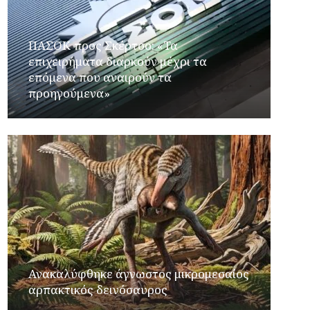
ΠΑΣΟΚ προς Σκέρτσο: «Τα
επιχειρήματα διαρκούν μέχρι τα
επόμενα που αναιρούν τα
προηγούμενα»
Ανακαλύφθηκε άγνωστος μικρομεσαίος
αρπακτικός δεινόσαυρος