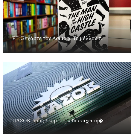
FT: Ξεχάστε τον Ασίμοφ. Το μέλλον τ...
ΠΑΣΟΚ προς Σκέρτσο: «Τα επιχειρή�...