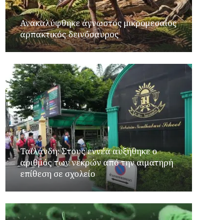
Ανακαλύφθηκε άγνωστος μικρομεσαίος
αρπακτικός δεινόσαυρος
Ταϊλάνδη: Στους εννέα αυξήθηκε ο
αριθμός των νεκρών από την αιματηρή
επίθεση σε σχολείο