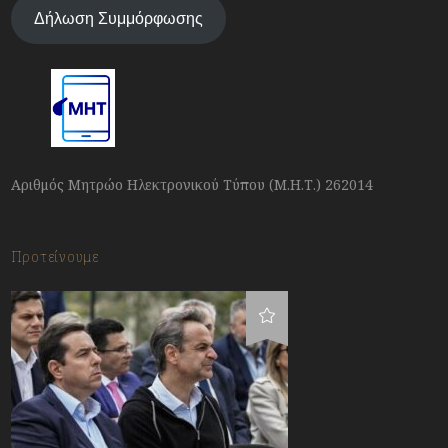
Δήλωση Συμμόρφωσης
Αριθμός Μητρώο Ηλεκτρονικού Τύπου (Μ.Η.Τ.) 262014
Προτείνουμε