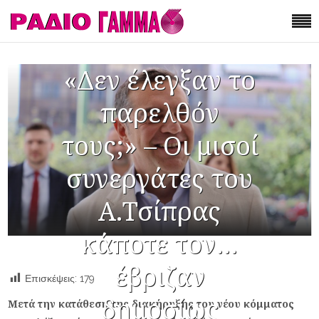
«Δεν έλεγξαν το
παρελθόν
τους;» – Οι μισοί
συνεργάτες του
Α.Τσίπρας
κάποτε τον…
έβριζαν
Επισκέψεις:
179
δημοσίως
Μετά την κατάθεση της διακήρυξης του νέου κόμματος