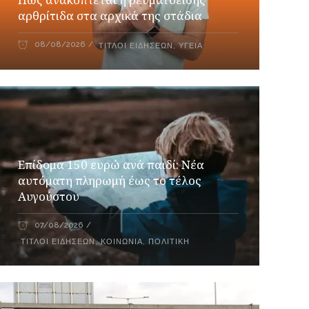
αρθρίτιδα στα αρχικά της στάδια
08/08/2026
ΤΊΤΛΟΙ ΕΙΔΉΣΕΩΝ
,
ΥΓΕΊΑ
Επίδομα 150 ευρώ ανά παιδί: Νέα
αυτόματη πληρωμή έως το τέλος
Αυγούστου
07/08/2026
ΤΊΤΛΟΙ ΕΙΔΉΣΕΩΝ
,
ΚΟΙΝΩΝΊΑ
,
ΠΟΛΙΤΙΚΉ