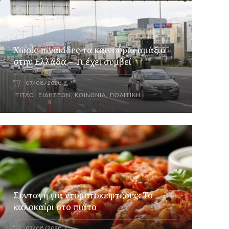
Χωρίς πινακίδες τα καινούρια αμάξια
στην Ελλάδα – Τι έχει συμβεί
07/08/2026
ΤΊΤΛΟΙ ΕΙΔΉΣΕΩΝ
,
ΚΟΙΝΩΝΊΑ
,
ΠΟΛΙΤΙΚΉ
Συνταγή για ντοματοκεφτέδες: Το
καλοκαίρι στο πιάτο
07/08/2026