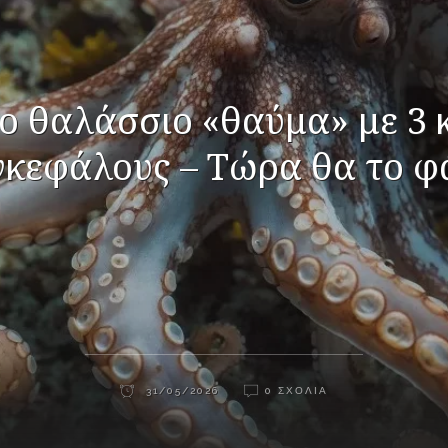
ο θαλάσσιο «θαύμα» με 3 
γκεφάλους – Τώρα θα το φ
31/05/2026
0 ΣΧΌΛΙΑ