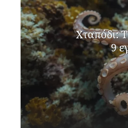
Χταπόδι: Τ
9 ε