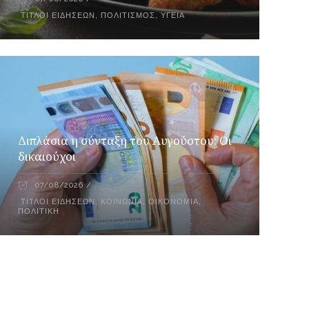
ΤΊΤΛΟΙ ΕΙΔΉΣΕΩΝ
,
ΠΟΛΙΤΙΣΜΌΣ
,
ΥΓΕΊΑ
Διπλάσια η σύνταξη του Αυγούστου: Οι
δικαιούχοι
07/08/2026
ΤΊΤΛΟΙ ΕΙΔΉΣΕΩΝ
,
ΚΟΙΝΩΝΊΑ
,
ΟΙΚΟΝΟΜΊΑ
,
ΠΟΛΙΤΙΚΉ