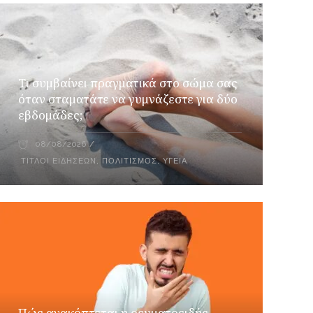
Τι συμβαίνει πραγματικά στο σώμα σας
όταν σταματάτε να γυμνάζεστε για δύο
εβδομάδες;
08/08/2026
ΤΊΤΛΟΙ ΕΙΔΉΣΕΩΝ
,
ΠΟΛΙΤΙΣΜΌΣ
,
ΥΓΕΊΑ
Πώς ανακόπτεται η ρευματοειδής