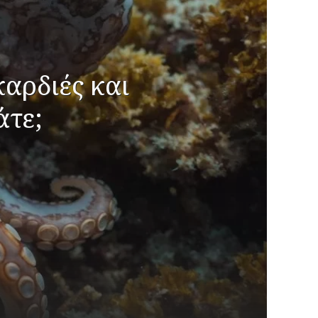
καρδιές και
άτε;