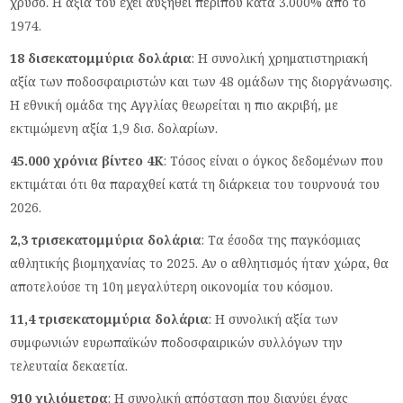
χρυσό. Η αξία του έχει αυξηθεί περίπου κατά 3.000% από το
1974.
18 δισεκατομμύρια δολάρια
: Η συνολική χρηματιστηριακή
αξία των ποδοσφαιριστών και των 48 ομάδων της διοργάνωσης.
Η εθνική ομάδα της Αγγλίας θεωρείται η πιο ακριβή, με
εκτιμώμενη αξία 1,9 δισ. δολαρίων.
45.000 χρόνια βίντεο 4K
: Τόσος είναι ο όγκος δεδομένων που
εκτιμάται ότι θα παραχθεί κατά τη διάρκεια του τουρνουά του
2026.
2,3 τρισεκατομμύρια δολάρια
: Τα έσοδα της παγκόσμιας
αθλητικής βιομηχανίας το 2025. Αν ο αθλητισμός ήταν χώρα, θα
αποτελούσε τη 10η μεγαλύτερη οικονομία του κόσμου.
11,4 τρισεκατομμύρια δολάρια
: Η συνολική αξία των
συμφωνιών ευρωπαϊκών ποδοσφαιρικών συλλόγων την
τελευταία δεκαετία.
910 χιλιόμετρα
: Η συνολική απόσταση που διανύει ένας