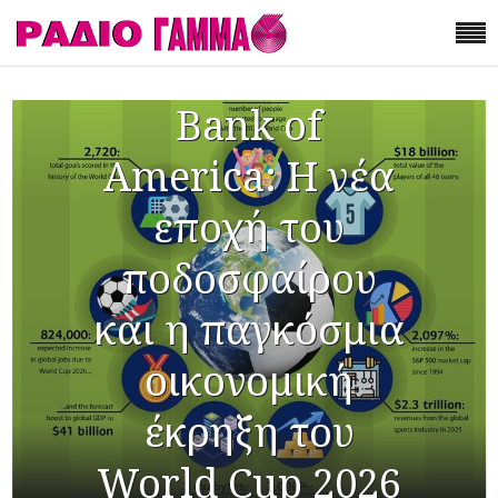
Bank of
America: Η νέα
εποχή του
ποδοσφαίρου
και η παγκόσμια
οικονομική
έκρηξη του
World Cup 2026