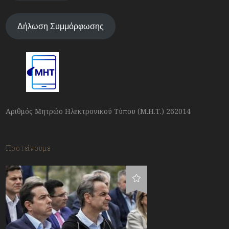
Δήλωση Συμμόρφωσης
Αριθμός Μητρώο Ηλεκτρονικού Τύπου (Μ.Η.Τ.) 262014
Προτείνουμε