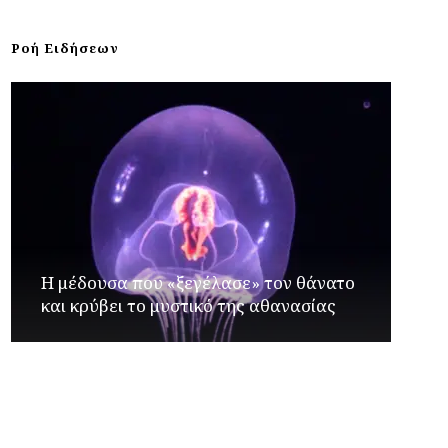
Ροή Ειδήσεων
Η μέδουσα που «ξεγέλασε» τον θάνατο
και κρύβει το μυστικό της αθανασίας
Γιώργος Καρβουνιάρης – Δημήτρης
Παλούμπης στο Ράδιο Γάμμα 94FM