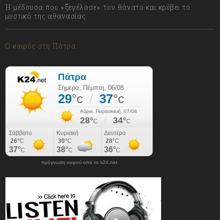
Η μέδουσα που «ξεγέλασε» τον θάνατο και κρύβει το
μυστικό της αθανασίας
06/08/2026
Ο καιρός στη Πάτρα
πρόγνωση καιρού από το k24.net