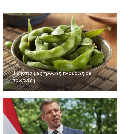
8 νηστίσιμες τροφές πλούσιες σε
πρωτεΐνη