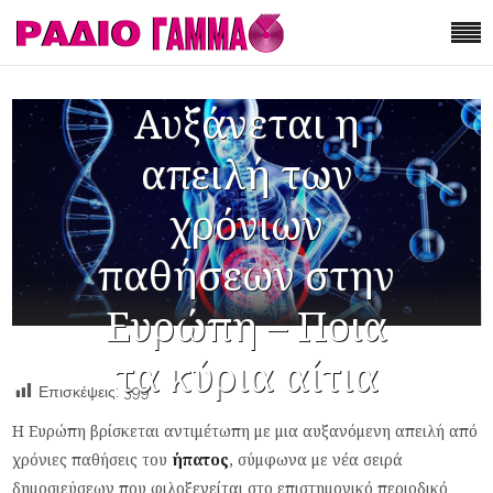
Αυξάνεται η
απειλή των
χρόνιων
παθήσεων στην
Ευρώπη – Ποια
τα κύρια αίτια
Επισκέψεις:
399
Η Ευρώπη βρίσκεται αντιμέτωπη με μια αυξανόμενη απειλή από
χρόνιες παθήσεις του
ήπατος
, σύμφωνα με νέα σειρά
δημοσιεύσεων που φιλοξενείται στο επιστημονικό περιοδικό