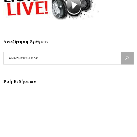
Αναζήτηση Άρθρων
Ροή Ειδήσεων
Τουρισμός δύο «κόσμων»: Τα ποσά για
διαμονή σε πολυτελή ξενοδοχεία 4 νησιών
ενώ οι απλοί πολίτες μετράνε το κάθε ευρώ