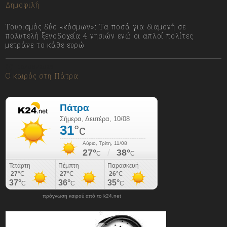
Δημοφιλή
Τουρισμός δύο «κόσμων»: Τα ποσά για διαμονή σε
πολυτελή ξενοδοχεία 4 νησιών ενώ οι απλοί πολίτες
μετράνε το κάθε ευρώ
10/08/2026
Ο καιρός στη Πάτρα
πρόγνωση καιρού από το k24.net