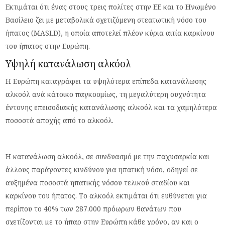
Εκτιμάται ότι ένας στους τρεις πολίτες στην ΕΕ και το Ηνωμένο
Βασίλειο ζει με μεταβολικά σχετιζόμενη στεατωτική νόσο του
ήπατος (MASLD), η οποία αποτελεί πλέον κύρια αιτία καρκίνου
του ήπατος στην Ευρώπη.
Υψηλή κατανάλωση αλκόολ
Η Ευρώπη καταγράφει τα υψηλότερα επίπεδα κατανάλωσης
αλκοόλ ανά κάτοικο παγκοσμίως, τη μεγαλύτερη συχνότητα
έντονης επεισοδιακής κατανάλωσης αλκοόλ και τα χαμηλότερα
ποσοστά αποχής από το αλκοόλ.
Η κατανάλωση αλκοόλ, σε συνδυασμό με την παχυσαρκία και
άλλους παράγοντες κινδύνου για ηπατική νόσο, οδηγεί σε
αυξημένα ποσοστά ηπατικής νόσου τελικού σταδίου και
καρκίνου του ήπατος. Το αλκοόλ εκτιμάται ότι ευθύνεται για
περίπου το 40% των 287.000 πρόωρων θανάτων που
σχετίζονται με το ήπαρ στην Ευρώπη κάθε χρόνο, αν και ο