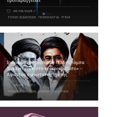
προπαραγγείλει
08/08/2026
ΤΊΤΛΟΙ ΕΙΔΉΣΕΩΝ
,
ΤΕΧΝΟΛΟΓΊΑ
,
ΥΓΕΊΑ
Ιρανική αντιπολίτευση: Ο Μοτζτάμπα
Χαμενεΐ είναι στο «νεκροκρέβατο» –
Άφαντος ο ανώτατος ηγέτης
08/08/2026
ΤΊΤΛΟΙ ΕΙΔΉΣΕΩΝ
,
ΔΙΕΘΝΉ
,
ΠΟΛΙΤΙΚΉ