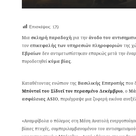
Επισκέψεις:
179
Μια
σκληρή παραδοχή
για την
άνοδο του αντισημιτ
τον
επικεφαλής των υπηρεσιών πληροφοριών
της χώ
Εβραίων
δεν αντιμετωπίστηκαν επαρκώς μετά την ένα
πυροδοτηθεί
κύμα βίας
.
Καταθέτοντας ενώπιον της
Βασιλικής Επιτροπής
που δ
Μπόνταϊ του Σίδνεϊ τον περασμένο Δεκέμβριο
, ο
Μά
ασφάλειας ASIO
, περιέγραψε μια ζοφερή εικόνα ανεξέ
«Αναμφίβολα ο πόλεμος στη Μέση Ανατολή ενεργοποίησε
βίαιες πτυχές, συμπεριλαμβανομένου του αντισημιτισμο