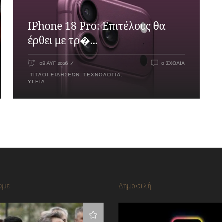
IPhone 18 Pro: Επιτέλους θα
έρθει με τρ�...
08 ΑΥΓ 2026
0 ΣΧΌΛΙΑ
ΤΊΤΛΟΙ ΕΙΔΉΣΕΩΝ
,
ΤΕΧΝΟΛΟΓΊΑ
,
ΥΓΕΊΑ
υμε
Δημοφιλή