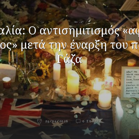
λία: Ο αντισημιτισμός «
ος» μετά την έναρξη του 
Γάζα
25/05/2026
0 ΣΧΌΛΙΑ