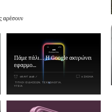
ς αρέσουν
Πάμε πάλι… Η Google ακυρώνει
εφαρμο...
08 ΑΥΓ 2026
0 ΣΧΌΛΙΑ
ΤΊΤΛΟΙ ΕΙΔΉΣΕΩΝ
,
ΤΕΧΝΟΛΟΓΊΑ
,
ΥΓΕΊΑ