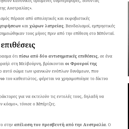
ηθούν κανονικές ορισμένες συμπεριφορές, δίνοντας
της Αυστραλίας».
ισμός πέρασε από απειλητικές και εκφοβιστικές
χειρήσεων
και
χώρων λατρείας
. Βανδαλισμοί, εμπρηστικές
α σημειώθηκαν τους μήνες πριν από την επίθεση στο Μπόνταϊ.
 επιθέσεις
έρασμα ότι
πίσω από δύο αντισημιτικές επιθέσεις
, σε ένα
Ισραήλ στη Μελβούρνη, βρίσκονται
οι Φρουροί της
κτο αυτό σώμα των ιρανικών ενόπλων δυνάμεων, που
γιο
του καθεστώτος, φέρεται να χρησιμοποίησε το δίκτυο
ράκτορες για να εκτελούν τις εντολές τους, δηλαδή να
ν κόσμο», τόνισε ο Μπέρτζες.
το στην
απέλαση του πρεσβευτή από την Αυστραλία
. Ο