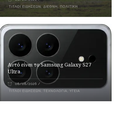
ΤΊΤΛΟΙ ΕΙΔΉΣΕΩΝ
,
ΔΙΕΘΝΉ
,
ΠΟΛΙΤΙΚΉ
Αυτό είναι το Samsung Galaxy S27
Ultra
08/08/2026
ΤΊΤΛΟΙ ΕΙΔΉΣΕΩΝ
,
ΤΕΧΝΟΛΟΓΊΑ
,
ΥΓΕΊΑ