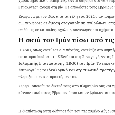
χαρακτηριστικά ο Μπέρτζες. «Αυτό οδήγησε στο να θεωρ
μεγαλύτερη ανοχή στη βία, με αποδέκτες τους Εβραίους 
Σύμφωνα με τον ίδιο,
από τα τέλη του 2024
ο αντισημιτ
συμπεριφορές σε
άμεση στοχοποίηση ανθρώπων
,
επι
επιθέσεις σε κατοικίες, σχολεία, συναγωγές και οχήματ
Η σκιά του Ιράν πίσω από τις
Η ASIO, όπως κατέθεσε ο Μπέρτζες, κατέληξε στο συμπ
εστιατόριο kosher στο Σίδνεϊ και στη Συναγωγή Άντας 
Ισλαμικής Επανάστασης (IRGC) του Ιράν
. Το επίλε
λειτουργεί ως το
ιδεολογικό και στρατιωτικό προπύρ
πληρεξουσίων και πρακτόρων του.
«Χρησιμοποιούν το δίκτυό τους από πληρεξούσιους και π
κάνουν κακό στους Εβραίους όπου και αν βρίσκονται στο
Η διαπίστωση αυτή οδήγησε ήδη τον περασμένο Αύγουσ