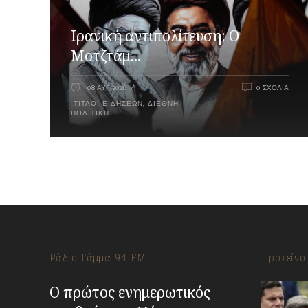
Ιρανική αντιπολίτευση: Ο
Μοτζτάμ...
08 ΑΥΓ 2026
0 ΣΧΌΛΙΑ
ΤΊΤΛΟΙ ΕΙΔΉΣΕΩΝ
,
ΔΙΕΘΝΉ
,
ΠΟΛΙΤΙΚΉ
Ράδιο Γάμμα 94 FM
Προτείνο
Ο πρώτος ενημερωτικός