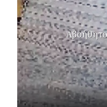
Αβοήθητοι