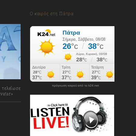
Ο καιρός στη Πάτρα
πρόγνωση καιρού από το k24.net
ι τελείωσε
vatar»