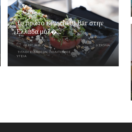
Το πρώτο Bruschetti Bar στην
Ελλάδα μόλ�...
08 ΑΥΓ 2026
0 ΣΧΌΛΙΑ
ΤΊΤΛΟΙ ΕΙΔΉΣΕΩΝ
,
ΠΟΛΙΤΙΣΜΌΣ
,
ΥΓΕΊΑ