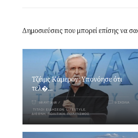
Δημοσιεύσεις που μπορεί επίσης να σα
Τζέιμς Κάμερον: Υπονόησε ότι
τελ�...
08 ΑΥΓ 2026
0 ΣΧΌΛΙΑ
ΤΊΤΛΟΙ ΕΙΔΉΣΕΩΝ
,
LIFESTYLE
,
ΔΙΕΘΝΉ
,
ΠΟΛΙΤΙΚΉ
,
ΠΟΛΙΤΙΣΜΌΣ