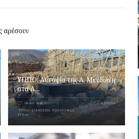
ς αρέσουν
ΥΠΠΟ: Αυτοψία της Λ. Μενδώνη
στα Α...
08 ΑΥΓ 2026
0 ΣΧΌΛΙΑ
ΤΊΤΛΟΙ ΕΙΔΉΣΕΩΝ
,
ΠΟΛΙΤΙΣΜΌΣ
,
ΥΓΕΊΑ