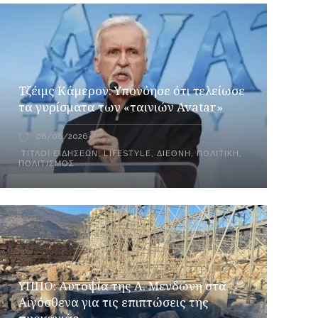
Τζέιμς Κάμερον: Υπονόησε ότι τελείωσε
τα γυρίσματα των «ταινιών Avatar»
08/08/2026
ΤΊΤΛΟΙ ΕΙΔΉΣΕΩΝ
,
LIFESTYLE
,
ΔΙΕΘΝΉ
,
ΠΟΛΙΤΙΚΉ
,
ΠΟΛΙΤΙΣΜΌΣ
ΥΠΠΟ: Αυτοψία της Λ. Μενδώνη στα
Αιγόσθενα για τις επιπτώσεις της