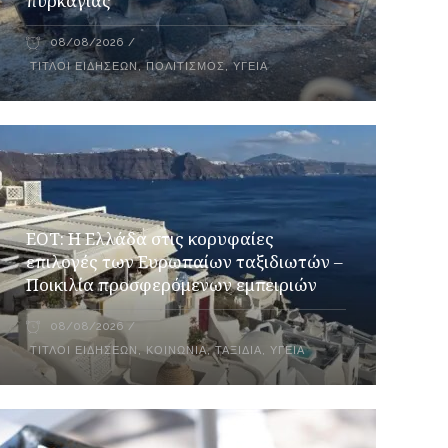
πυρκαγιάς
08/08/2026
ΤΊΤΛΟΙ ΕΙΔΉΣΕΩΝ
,
ΠΟΛΙΤΙΣΜΌΣ
,
ΥΓΕΊΑ
ΕΟΤ: Η Ελλάδα στις κορυφαίες
επιλογές των Ευρωπαίων ταξιδιωτών –
Ποικιλία προσφερόμενων εμπειριών
08/08/2026
ΤΊΤΛΟΙ ΕΙΔΉΣΕΩΝ
,
ΚΟΙΝΩΝΊΑ
,
ΤΑΞΊΔΙΑ
,
ΥΓΕΊΑ