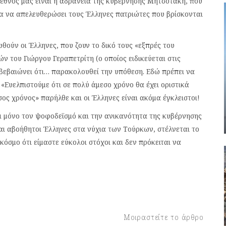
 έθνος μας είναι η αδράνεια της κυβέρνησης Μητσοτάκη, που
ία να απελευθερώσει τους Έλληνες πατριώτες που βρίσκονται
θούν οι Έλληνες, που ζουν το δικό τους «εξπρές του
ν του Γιώργου Γεραπετρίτη (ο οποίος ειδικεύεται στις
αβεβαιώνει ότι… παρακολουθεί την υπόθεση. Εδώ πρέπει να
 «Ευελπιστούμε ότι σε πολύ άμεσο χρόνο θα έχει οριστικά
εσος χρόνος» παρήλθε και οι Έλληνες είναι ακόμα έγκλειστοι!
ει μόνο τον ψοφοδεϊσμό και την ανικανότητα της κυβέρνησης
ι αβοήθητοι Έλληνες στα νύχια των Τούρκων, στέλνεται το
κόσμο ότι είμαστε εύκολοι στόχοι και δεν πρόκειται να
Μοιραστείτε το άρθρο