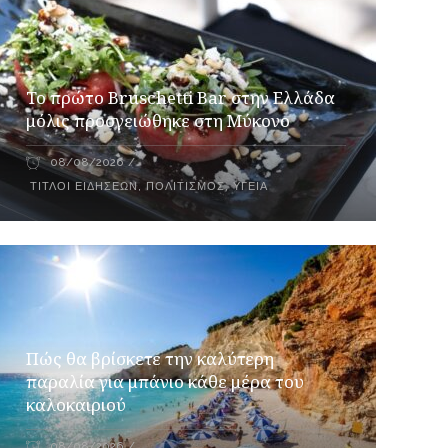
Το πρώτο Bruschetti Bar στην Ελλάδα
μόλις προσγειώθηκε στη Μύκονο
08/08/2026
ΤΊΤΛΟΙ ΕΙΔΉΣΕΩΝ
,
ΠΟΛΙΤΙΣΜΌΣ
,
ΥΓΕΊΑ
Πώς θα βρίσκετε την καλύτερη
παραλία για μπάνιο κάθε μέρα του
καλοκαιριού
08/08/2026