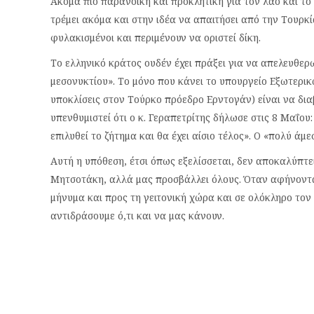
Ακόμα πιο παρανοϊκή και προκλητική για τον λαό και το
τρέμει ακόμα και στην ιδέα να απαιτήσει από την Τουρκ
φυλακισμένοι και περιμένουν να οριστεί δίκη.
Το ελληνικό κράτος ουδέν έχει πράξει για να απελευθερω
μεσονυκτίου». Το μόνο που κάνει το υπουργείο Εξωτερικώ
υποκλίσεις στον Τούρκο πρόεδρο Ερντογάν) είναι να δι
υπενθυμιστεί ότι ο κ. Γεραπετρίτης δήλωσε στις 8 Μαΐου:
επιλυθεί το ζήτημα και θα έχει αίσιο τέλος». Ο «πολύ άμ
Αυτή η υπόθεση, έτσι όπως εξελίσσεται, δεν αποκαλύπτ
Μητσοτάκη, αλλά μας προσβάλλει όλους. Όταν αφήνοντα
μήνυμα και προς τη γειτονική χώρα και σε ολόκληρο τον 
αντιδράσουμε ό,τι και να μας κάνουν.