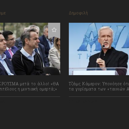
υμε
Δημοφιλή
ΡΟΥΣΜΑ μετά το άλλο! «ΘΑ
Τζέιμς Κάμερον: Υπονόησε ότ
ιτέλους η μιντιακή ομερτά;»
τα γυρίσματα των «ταινιών A
023
08/08/2026