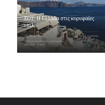
ΕΟΤ: Η Ελλάδα στις κορυφαίες
επιλ...
08 ΑΥΓ 2026
0 ΣΧΌΛΙΑ
ΤΊΤΛΟΙ ΕΙΔΉΣΕΩΝ
,
ΚΟΙΝΩΝΊΑ
,
ΤΑΞΊΔΙΑ
,
ΥΓΕΊΑ