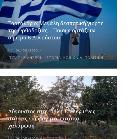
Εορτολόγιο: Μεγάλη δεσποτική γιορτή
της Ορθοδοξίας – Ποιοι γιορτάζουν
σήμερα 6 Αυγούστου
06/08/2026
ΤΊΤΛΟΙ ΕΙΔΉΣΕΩΝ
,
ΙΣΤΟΡΊΑ
,
ΚΟΙΝΩΝΊΑ
,
ΠΟΛΙΤΙΚΉ
Αύγουστος στην πόλη: Επιλεγμένες
στάσεις για φαγητό, ποτό και
χαλάρωση
06/08/2026