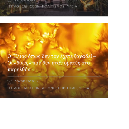
ΤΊΤΛΟΙ ΕΙΔΉΣΕΩΝ
,
ΠΟΛΙΤΙΣΜΌΣ
,
ΥΓΕΊΑ
Ο Ήλιος όπως δεν τον έχετε ξαναδεί –
Οι «δίνες» που δεν ήταν ορατές στο
παρελθόν
06/08/2026
ΤΊΤΛΟΙ ΕΙΔΉΣΕΩΝ
,
ΔΙΕΘΝΉ
,
ΕΠΙΣΤΉΜΗ
,
ΥΓΕΊΑ