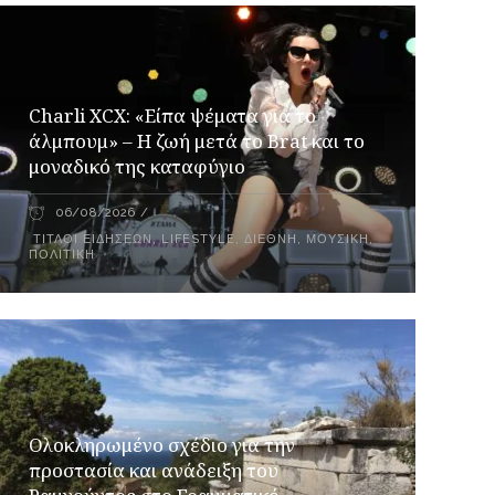
Charli XCX: «Είπα ψέματα για το
άλμπουμ» – Η ζωή μετά το Brat και το
μοναδικό της καταφύγιο
06/08/2026
ΤΊΤΛΟΙ ΕΙΔΉΣΕΩΝ
,
LIFESTYLE
,
ΔΙΕΘΝΉ
,
ΜΟΥΣΙΚΉ
,
ΠΟΛΙΤΙΚΉ
Ολοκληρωμένο σχέδιο για την
προστασία και ανάδειξη του