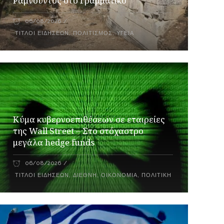
Ραμνούντος στο Γραμματικό
06/08/2026
ΤΊΤΛΟΙ ΕΙΔΉΣΕΩΝ
,
ΠΟΛΙΤΙΣΜΌΣ
,
ΥΓΕΊΑ
Κύμα κυβερνοεπιθέσεων σε εταιρείες
της Wall Street – Στο στόχαστρο
μεγάλα hedge funds
06/08/2026
ΤΊΤΛΟΙ ΕΙΔΉΣΕΩΝ
,
ΔΙΕΘΝΉ
,
ΟΙΚΟΝΟΜΊΑ
,
ΠΟΛΙΤΙΚΉ