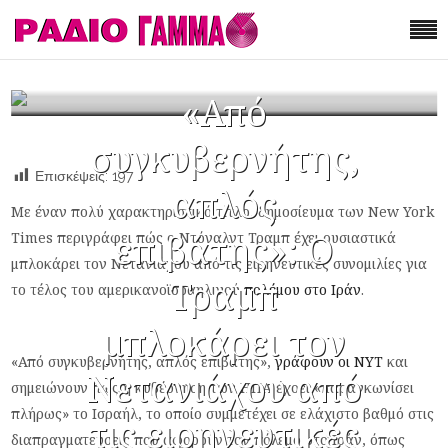
«Από
συγκυβερνήτης,
Επισκέψεις:
197
απλός
Με έναν πολύ χαρακτηριστικό τίτλο, δημοσίευμα των New York
επιβάτης»: Ο
Times περιγράφει πώς ο Ντόναλντ Τραμπ έχει ουσιαστικά
μπλοκάρει τον Νετανιάχου από τις ειρηνευτικές συνομιλίες για
Τραμπ
το τέλος του αμερικανοϊσραηλινού
πολέμου στο Ιράν
.
μπλοκάρει τον
«Από συγκυβερνήτης, απλός επιβάτης»,
γράφουν οι NYT
και
Νετανιάχου από
σημειώνουν πως η κυβέρνηση των ΗΠΑ έχοει «παραγκωνίσει
πλήρως» το Ισραήλ, το οποίο συμμετέχει σε ελάχιστο βαθμό στις
τις ειρηνευτικές
διαπραγματεύσεις που αφορούν τον πόλεμο στο Ιράν, όπως