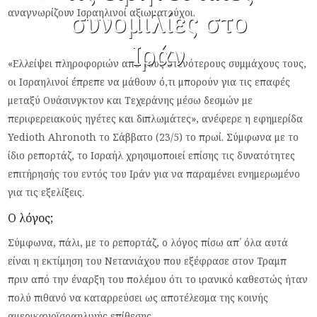
αναγνωρίζουν Ισραηλινοί αξιωματούχοι.
συνομιλίες στο
Ιράν
«Ελλείψει πληροφοριών από τους στενότερους συμμάχους τους,
οι Ισραηλινοί έπρεπε να μάθουν ό,τι μπορούν για τις επαφές
μεταξύ Ουάσινγκτον και Τεχεράνης μέσω δεσμών με
περιφερειακούς ηγέτες και διπλωμάτες», ανέφερε η εφημερίδα
Yedioth Ahronoth το Σάββατο (23/5) το πρωί. Σύμφωνα με το
ίδιο ρεπορτάζ, το Ισραήλ χρησιμοποιεί επίσης τις δυνατότητες
επιτήρησής του εντός του Ιράν για να παραμένει ενημερωμένο
για τις εξελίξεις.
Ο λόγος;
Σύμφωνα, πάλι, με το ρεπορτάζ, ο λόγος πίσω απ΄ όλα αυτά
είναι η εκτίμηση του Νετανιάχου που εξέφρασε στον Τραμπ
πριν από την έναρξη του πολέμου ότι το ιρανικό καθεστώς ήταν
πολύ πιθανό να καταρρεύσει ως αποτέλεσμα της κοινής
αμερικανοϊσραηλινής επίθεσης.