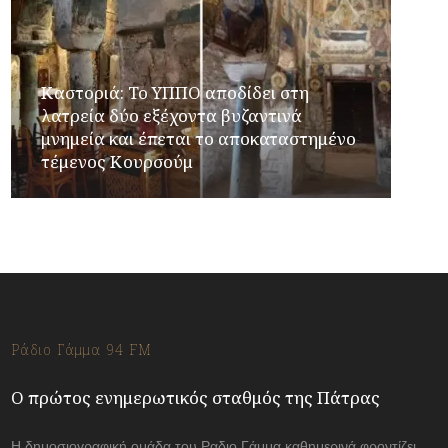
Καστοριά: Το ΥΠΠΟ αποδίδει στη
λατρεία δύο εξέχοντα βυζαντινά
μνημεία και έπεται το αποκαταστημένο
τέμενος Κουρσούμ
Ράδιο Γάμμα 94 FM
Ο πρώτος ενημερωτικός σταθμός της Πάτρας
Η δημοσιογραφική ομάδα του Ραδιο Γάμμα καθημερινά φροντίζει