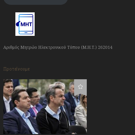
Αριθμός Μητρώο Ηλεκτρονικού Τύπου (Μ.Η.Τ.) 262014
Προτείνουμε