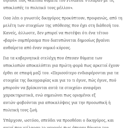
δήλωσε πως «κάποια θύματα του Predator ντίλαραν με τις
υποκλοπές το πολιτικό τους μέλλον».
Οσα λέει ο γνωστός δικηγόρος προκύπτουν, προφανώς, από τη
μελέτη των στοιχείων της υπόθεσης που έχει στη διάθεσή του.
Κανείς, άλλωστε, δεν μπορεί να πιστέψει ότι ένα τέτοιο
«βαρύ» συμπέρασμα που διατυπώνεται δημοσίως βγαίνει
αυθαίρετα από έναν νομικό κύρους.
Για τα κυβερνητικά στελέχη που έπεσαν θύματα των
υποκλοπών αποκαλύπτει για πρώτη φορά πως αρκετοί έχουν
έρθει σε επαφή μαζί του. «Περισσότερο ενδιαφέρονται για τα
στοιχεία της δικογραφίας και για το τι έγινε, πώς έγινε, πού
μπορούν να βρίσκονται αυτά τα στοιχεία» αναφέρει
χαρακτηριστικά, ενώ σημειώνει πως ορισμένοι εξ
αυτών φοβούνται για αποκαλύψεις για την προσωπική ή
πολιτική τους ζωή.
Υπάρχουν, ωστόσο, σπεύδει να προσθέσει ο δικηγόρος, και
αυτοί που ντίλαραν το γεγονός πως έπεσαν θύματα του