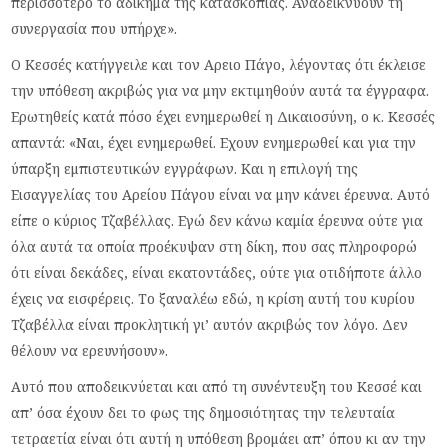
περισσότερο το αδίκημα της κατασκοπίας. Αναδεικνύουν τη
συνεργασία που υπήρχε».
Ο Κεσσές κατήγγειλε και τον Αρειο Πάγο, λέγοντας ότι έκλεισε
την υπόθεση ακριβώς για να μην εκτιμηθούν αυτά τα έγγραφα.
Ερωτηθείς κατά πόσο έχει ενημερωθεί η Δικαιοσύνη, ο κ. Κεσσές
απαντά: «Ναι, έχει ενημερωθεί. Εχουν ενημερωθεί και για την
ύπαρξη εμπιστευτικών εγγράφων. Και η επιλογή της
Εισαγγελίας του Αρείου Πάγου είναι να μην κάνει έρευνα. Αυτό
είπε ο κύριος Τζαβέλλας. Εγώ δεν κάνω καμία έρευνα ούτε για
όλα αυτά τα οποία προέκυψαν στη δίκη, που σας πληροφορώ
ότι είναι δεκάδες, είναι εκατοντάδες, ούτε για οτιδήποτε άλλο
έχεις να εισφέρεις. Το ξαναλέω εδώ, η κρίση αυτή του κυρίου
Τζαβέλλα είναι προκλητική γι’ αυτόν ακριβώς τον λόγο. Δεν
θέλουν να ερευνήσουν».
Αυτό που αποδεικνύεται και από τη συνέντευξη του Κεσσέ και
απ’ όσα έχουν δει το φως της δημοσιότητας την τελευταία
τετραετία είναι ότι αυτή η υπόθεση βρομάει απ’ όπου κι αν την