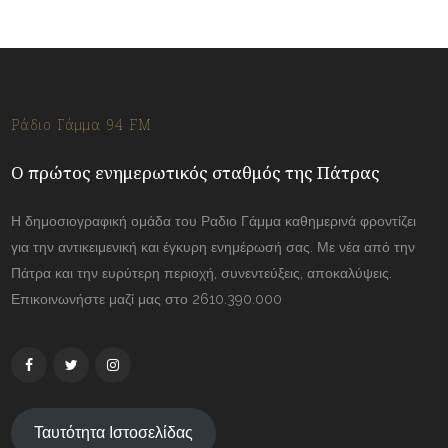
Ράδιο Γάμμα 94 FM
Ο πρώτος ενημερωτικός σταθμός της Πάτρας
Η δημοσιογραφική ομάδα του Ραδιο Γάμμα καθημερινά φροντίζει
για την αντικειμενική και έγκυρη ενημέρωσή σας. Με νέα από την
Πάτρα και την ευρύτερη περιοχή, συνεντεύξεις, αποκαλύψεις.
Επικοινωνήστε μαζί μας στο 2610.390.000
Ταυτότητα Ιστοσελίδας