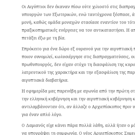
Οι Αιγύπτιοι δεν έκαναν πίσω ούτε χιλιοστό στις διαπρ
υπουργών των Εξωτερικών, ενώ ταυτόχρονα ξέσπασε, άγ
μονή, καθώς ομάδα μοναχών στασίασε εναντίον του τότε
πραξικοπηματικές ενέργειες να τον αντικαταστήσει. Η 
πετάξει έξω με τη βία.
Επρόκειτο για ένα δώρο εξ ουρανού για την αιγυπτιακή π
ποιον συνομιλεί, κωλυσιέργησε στις διαπραγματεύσεις, ο
πρωθυπουργός, δεν είχαν στόχο τη διασφάλιση της κυρι
λατρευτικού της χαρακτήρα και την εξασφάλιση της πα
αιγυπτιακά διαβατήρια.
Η εφημερίδα μας παρενέβη με αγωνία από την πρώτη στι
την ελληνική κυβέρνηση και την αιγυπτιακή κυβέρνηση κα
αντιλαμβάνονταν ότι, αν άλλαζε ο Αρχιεπίσκοπος πριν 
για έναν απλό λόγο.
Ο Δαμιανός είχε κάνει πάρα πολλά λάθη, αλλά ήταν ο μ
να υπογράψει τη συμφωνία. Ο νέος Αρχιεπίσκοπος Συμεώ