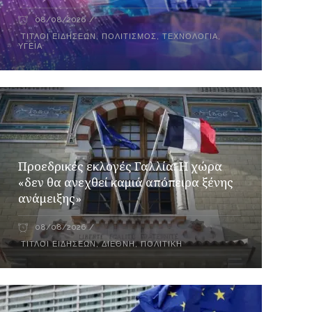
08/08/2026
ΤΊΤΛΟΙ ΕΙΔΉΣΕΩΝ
,
ΠΟΛΙΤΙΣΜΌΣ
,
ΤΕΧΝΟΛΟΓΊΑ
,
ΥΓΕΊΑ
Προεδρικές εκλογές Γαλλία: Η χώρα
«δεν θα ανεχθεί καμιά απόπειρα ξένης
ανάμειξης»
08/08/2026
ΤΊΤΛΟΙ ΕΙΔΉΣΕΩΝ
,
ΔΙΕΘΝΉ
,
ΠΟΛΙΤΙΚΉ