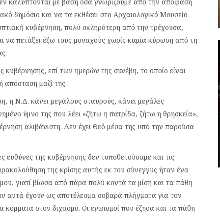
, δεν καλύπτονται με βάση όσα γνωρίζουμε από την απόφαση
ιακό δημόσιο και να τα εκθέσει στο Αρχαιολογικό Μουσείο
γυπτιακή κυβέρνηση, πολύ σκληρότερη από την τρέχουσα,
αι να πετάξει έξω τους μοναχούς χωρίς καμία κύρωση από τη
ας.
 κυβέρνησης, επί των ημερών της συνέβη, το οποίο είναι
ή απόσταση μαζί της.
η, η Ν.Δ. κάνει μεγάλους σταυρούς, κάνει μεγάλες
νημένο ύμνο της που λέει «ζήτω η πατρίδα, ζήτω η θρησκεία»,
βέρνηση αλιβάνιστη. Δεν έχει Θεό μέσα της υπό την παρούσα
ες ευθύνες της κυβέρνησης δεν τοποθετούσαμε και τις
αρακολούθηση της κρίσης αυτής εκ του σύνεγγυς ήταν ένα
μου, γιατί βίωσα από πάρα πολύ κοντά τα μίση και τα πάθη
αν αυτά έχουν ως αποτέλεσμα σοβαρά πλήγματα για τον
τα κόμματα στον διχασμό. Οι εγωισμοί που έζησα και τα πάθη