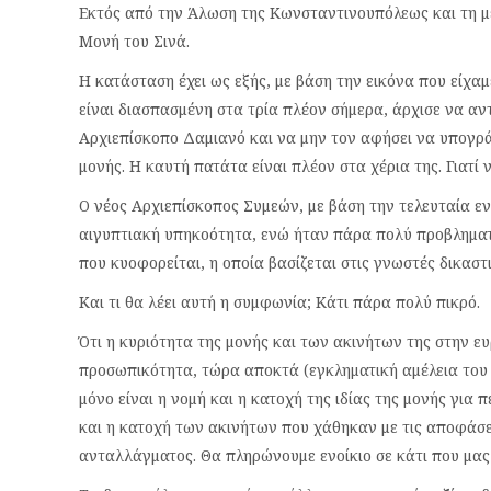
Εκτός από την Άλωση της Κωνσταντινουπόλεως και τη μετ
Μονή του Σινά.
Η κατάσταση έχει ως εξής, με βάση την εικόνα που είχα
είναι διασπασμένη στα τρία πλέον σήμερα, άρχισε να α
Αρχιεπίσκοπο Δαμιανό και να μην τον αφήσει να υπογρ
μονής. Η καυτή πατάτα είναι πλέον στα χέρια της. Γιατί 
Ο νέος Αρχιεπίσκοπος Συμεών, με βάση την τελευταία εν
αιγυπτιακή υπηκοότητα, ενώ ήταν πάρα πολύ προβληματ
που κυοφορείται, η οποία βασίζεται στις γνωστές δικαστ
Και τι θα λέει αυτή η συμφωνία; Κάτι πάρα πολύ πικρό.
Ότι η κυριότητα της μονής και των ακινήτων της στην ευ
προσωπικότητα, τώρα αποκτά (εγκληματική αμέλεια του 
μόνο είναι η νομή και η κατοχή της ιδίας της μονής για
και η κατοχή των ακινήτων που χάθηκαν με τις αποφάσει
ανταλλάγματος. Θα πληρώνουμε ενοίκιο σε κάτι που μας