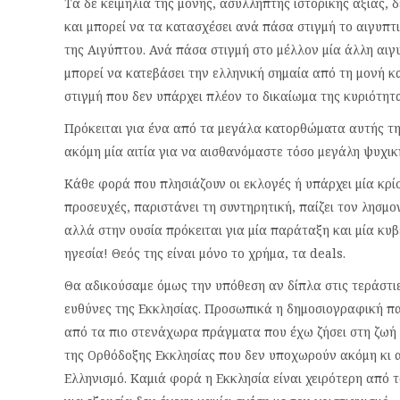
Τα δε κειμήλια της μονής, ασύλληπτης ιστορικής αξίας
και μπορεί να τα κατασχέσει ανά πάσα στιγμή το αιγυπτ
της Αιγύπτου. Ανά πάσα στιγμή στο μέλλον μία άλλη αι
μπορεί να κατεβάσει την ελληνική σημαία από τη μονή κ
στιγμή που δεν υπάρχει πλέον το δικαίωμα της κυριότητ
Πρόκειται για ένα από τα μεγάλα κατορθώματα αυτής της
ακόμη μία αιτία για να αισθανόμαστε τόσο μεγάλη ψυχικ
Κάθε φορά που πλησιάζουν οι εκλογές ή υπάρχει μία κρίσ
προσευχές, παριστάνει τη συντηρητική, παίζει τον λησμο
αλλά στην ουσία πρόκειται για μία παράταξη και μία κυ
ηγεσία! Θεός της είναι μόνο το χρήμα, τα deals.
Θα αδικούσαμε όμως την υπόθεση αν δίπλα στις τεράστι
ευθύνες της Εκκλησίας. Προσωπικά η δημοσιογραφική π
από τα πιο στενάχωρα πράγματα που έχω ζήσει στη ζωή 
της Ορθόδοξης Εκκλησίας που δεν υποχωρούν ακόμη κι 
Ελληνισμό. Καμιά φορά η Εκκλησία είναι χειρότερη από 