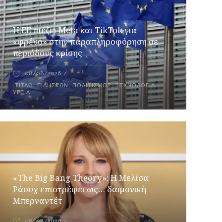
Η ΕΕ πιέζει Meta και TikTok για
«φρένο» στην παραπληροφόρηση σε
περιόδους κρίσης
08/08/2026
ΤΊΤΛΟΙ ΕΙΔΉΣΕΩΝ
,
ΠΟΛΙΤΙΣΜΌΣ
,
ΤΕΧΝΟΛΟΓΊΑ
,
ΥΓΕΊΑ
«The Big Bang Theory»: Η Μελίσα
Ράουχ επιστρέφει ως… δαιμονική
Μπερναντέτ
08/08/2026