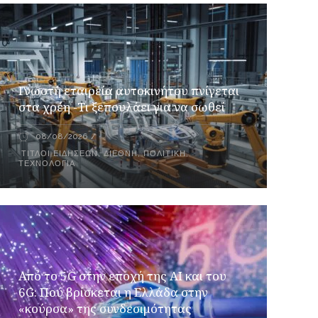
Γνωστή εταιρεία αυτοκινήτου πνίγεται
στα χρέη -Τι ξεπουλάει για να σωθεί
08/08/2026
ΤΊΤΛΟΙ ΕΙΔΉΣΕΩΝ
,
ΔΙΕΘΝΉ
,
ΠΟΛΙΤΙΚΉ
,
ΤΕΧΝΟΛΟΓΊΑ
Από το 5G στην εποχή της AI και του
6G: Πού βρίσκεται η Ελλάδα στην
«κούρσα» της συνδεσιμότητας