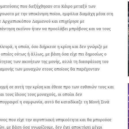
αγματεύσεις που διεξήχθησαν στο Κάιρο μεταξύ των
νωστο με την υποκίνηση ποίου, εμφύλια διαμάχη μέσα στη
 Αρχιεπισκόπου Δαμιανού και επιχείρησε με
απάντηση εκείνου ήταν να προσλάβει μπράβους και να τους
λευρά, η οποία, όσο διήρκεσε η κρίση και δεν γνώριζε με
ι οποίες ούτως ή άλλως, με βάση όσα είχε πει δημοσίως ο
ότητας των ακινήτων της μονής, αλλά τη διασφάλιση του
ραμονής των μοναχών στους οποίους θα παρέχονταν
γμή σε αυτή την κρίση και έθεσε προ των ευθυνών τους και
ι τους ίδιους τους μοναχούς, οι οποίοι δεν
υπογραφεί η συμφωνία, αυτό θα καταδίκαζε τη Μονή Σινά
όνος που είχε την αιγυπτιακή υπηκοότητα και θα μπορούσε
ν, με βάση όσα γνωρίζουμε, δεν έχει αποκτήσει μέχρι