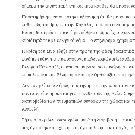
σήμερα την αιγυπτιακή υπηκοότητα και δεν θα μπορεί ν
Παρατηρήσαμε επίσης στην κυβέρνηση ότι θα μπορούσε ν
καθεστώς του Ιμαρέτ στην Καβάλα, το οποίο είναι αιγυπ
Κάιρο, διότι μέσα σε αυτό γεννήθηκε ο ιδρυτής του αιγ
κυριότητά του με ελληνικό νόμο; Το επιχείρημα χρησιμοπ
Η κρίση του Σινά έληξε στην πρώτη της φάση δραματικ
Σινά με ευθύνη της υφυπουργού Εξωτερικών Αλεξάνδρ
Γιώργου Καλαντζή, οι οποίοι, με βάση όσα συνέβησαν στ
κυριολεκτικά τον Ελληνισμό και την Ορθοδοξία από μεγά
Δεν τον γλίτωσαν όμως από την ήττα στην οποία τον κ
πάντοτε, είτε πρόκειται για το καθεστώς της Αγίας Σοφί
ακτινοβολία των πνευματικών συνόρων της χώρας και τη
Ανατολή.
Σήμερα, ακριβώς έναν χρόνο μετά τη διαβίβαση της από
μας έχει στην κατοχή της και έχει μελετήσει καταρχάς, ο