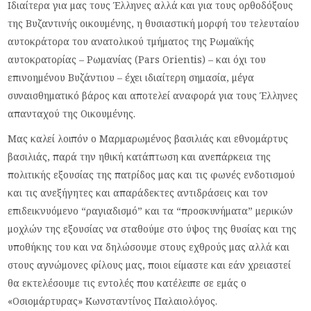
Ιδιαίτερα για μας τους Έλληνες αλλά και για τους ορθοδόξους
της Βυζαντινής οικουμένης, η θυσιαστική μορφή του τελευταίου
αυτοκράτορα του ανατολικού τμήματος της Ρωμαϊκής
αυτοκρατορίας – Ρωμανίας (Pars Orientis) – και όχι του
επινοημένου Βυζάντιου – έχει ιδιαίτερη σημασία, μέγα
συναισθηματικό βάρος και αποτελεί αναφορά για τους Έλληνες
απανταχού της Οικουμένης.
Μας καλεί λοιπόν ο Μαρμαρωμένος βασιλιάς και εθνομάρτυς
βασιλιάς, παρά την ηθική κατάπτωση και ανεπάρκεια της
πολιτικής εξουσίας της πατρίδος μας και τις φωνές ενδοτισμού
και τις ανεξήγητες και απαράδεκτες αντιδράσεις και τον
επιδεικνυόμενο “ραγιαδισμό” και τα “προσκυνήματα” μερικών
μοχλών της εξουσίας να σταθούμε στο ύψος της θυσίας και της
υποθήκης του και να δηλώσουμε στους εχθρούς μας αλλά και
στους αγνώμονες φίλους μας, ποιοι είμαστε και εάν χρειαστεί
θα εκτελέσουμε τις εντολές που κατέλειπε σε εμάς ο
«Οσιομάρτυρας» Κωνσταντίνος Παλαιολόγος.