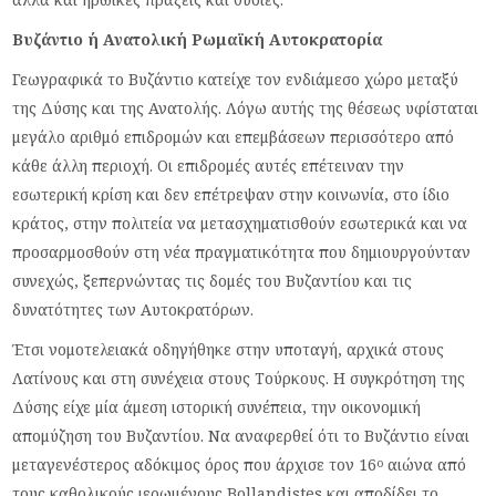
Βυζάντιο ή Ανατολική Ρωμαϊκή Αυτοκρατορία
Γεωγραφικά το Βυζάντιο κατείχε τον ενδιάμεσο χώρο μεταξύ
της Δύσης και της Ανατολής. Λόγω αυτής της θέσεως υφίσταται
μεγάλο αριθμό επιδρομών και επεμβάσεων περισσότερο από
κάθε άλλη περιοχή. Οι επιδρομές αυτές επέτειναν την
εσωτερική κρίση και δεν επέτρεψαν στην κοινωνία, στο ίδιο
κράτος, στην πολιτεία να μετασχηματισθούν εσωτερικά και να
προσαρμοσθούν στη νέα πραγματικότητα που δημιουργούνταν
συνεχώς, ξεπερνώντας τις δομές του Βυζαντίου και τις
δυνατότητες των Αυτοκρατόρων.
Έτσι νομοτελειακά οδηγήθηκε στην υποταγή, αρχικά στους
Λατίνους και στη συνέχεια στους Τούρκους. Η συγκρότηση της
Δύσης είχε μία άμεση ιστορική συνέπεια, την οικονομική
απομύζηση του Βυζαντίου. Να αναφερθεί ότι το Βυζάντιο είναι
μεταγενέστερος αδόκιμος όρος που άρχισε τον 16
αιώνα από
ο
τους καθολικούς ιερωμένους Bollandistes και αποδίδει το