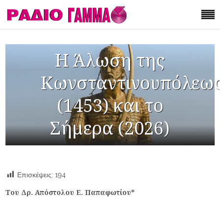
Η Άλωση της
Κωνσταντινουπόλεω
(1453) και το
Σήμερα (2026)
Επισκέψεις:
194
Του Δρ. Απόστολου Ε. Παπαφωτίου*