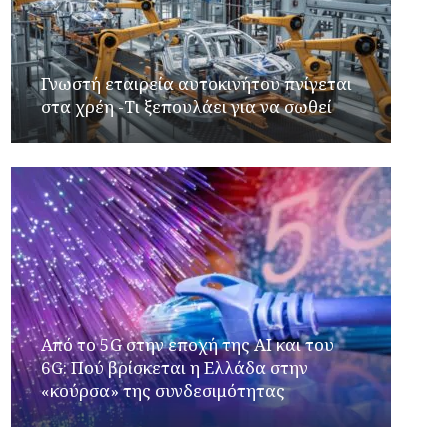
Γνωστή εταιρεία αυτοκινήτου πνίγεται
στα χρέη -Τι ξεπουλάει για να σωθεί
Από το 5G στην εποχή της AI και του
6G: Πού βρίσκεται η Ελλάδα στην
«κούρσα» της συνδεσιμότητας