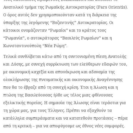
Ανατολικό τμήμα της Ρωμαϊκής Αυτοκρατορίας (Pars Orientis).
Ο όρος αυτός δεν χρησιμοποιούνταν κατά τη διάρκεια της
ύπαρξης της λεγόμενης “Βυζαντινής” Αυτοκρατορίας. Οι
κάτοικοι ονομάζονταν “Ρωμαίοι” και το κράτος τους
“Ρωμανία”, ο αυτοκράτορας “Βασιλεύς Ρωμαίων” και η
Κωνσταντινούπολη “Νέα Ρώμη”.
Τελικά συνθλίβεται κάτω από τη συντονισμένη πίεση Ανατολής
και Δύσης, με συνεχή συρρίκνωση των ελεύθερων εδαφών του,
με οικονομική καχεξία και απονέκρωση και αδυναμία της
ολοκλήρωσης της πνευματικής και οικονομικής Αναγέννησης
που θα το έβγαζε από τη συνεχή κρίση. Έτσι η Άλωση και η
πτώση της Βασιλεύουσας ήλθε ως τέλος μιας φθίνουσας
εξελικτικής πορείας. Η σημασία της Άλωσης είναι τεράστια για
τη χώρα μας, για τους Έλληνες. Πρέπει να εξαχθούν τα
κατάλληλα συμπεράσματα και να κατατεθούν προτάσεις – πέρα
από τη κριτική – για να αποφύγουμε ως έθνος νέες συμφορές.