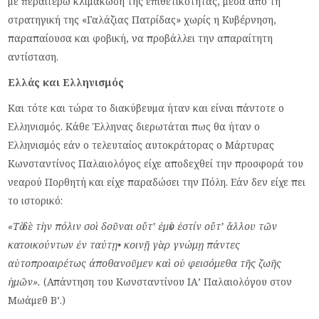
με περαιτέρω κλιμάκωση της επιθετικότητας, μέσα από τη
στρατηγική της «Γαλάζιας Πατρίδας» χωρίς η Κυβέρνηση,
παραπαίουσα και φοβική, να προβάλλει την απαραίτητη
αντίσταση.
Ελλάς και Ελληνισμός
Και τότε και τώρα το διακύβευμα ήταν και είναι πάντοτε ο
Ελληνισμός. Κάθε Έλληνας διερωτάται πως θα ήταν ο
Ελληνισμός εάν ο τελευταίος αυτοκράτορας ο Μάρτυρας
Κωνσταντίνος Παλαιολόγος είχε αποδεχθεί την προσφορά του
νεαρού Πορθητή και είχε παραδώσει την Πόλη. Εάν δεν είχε πει
το ιστορικό:
«Τὸ δὲ τὴν πόλιν σοὶ δοῦναι οὔτ’ ἐμὸν ἐστίν οὔτ’ ἄλλου τῶν
κατοικούντων ἐν ταύτῃ• κοινῇ γὰρ γνώμῃ πάντες
αὐτοπροαιρέτως άποθανοῦμεν καὶ οὐ φεισόμεθα τῆς ζωῆς
ἡμῶν».
(Απάντηση του Κωνσταντίνου ΙΑ’ Παλαιολόγου στον
Μωάμεθ Β’.)