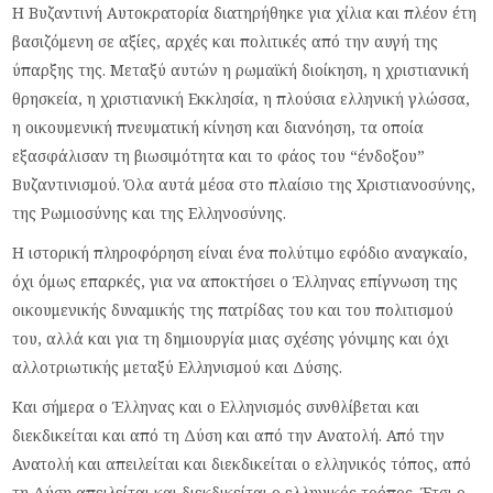
Η Βυζαντινή Αυτοκρατορία διατηρήθηκε για χίλια και πλέον έτη
βασιζόμενη σε αξίες, αρχές και πολιτικές από την αυγή της
ύπαρξης της. Μεταξύ αυτών η ρωμαϊκή διοίκηση, η χριστιανική
θρησκεία, η χριστιανική Εκκλησία, η πλούσια ελληνική γλώσσα,
η οικουμενική πνευματική κίνηση και διανόηση, τα οποία
εξασφάλισαν τη βιωσιμότητα και το φάος του “ένδοξου”
Βυζαντινισμού. Όλα αυτά μέσα στο πλαίσιο της Χριστιανοσύνης,
της Ρωμιοσύνης και της Ελληνοσύνης.
Η ιστορική πληροφόρηση είναι ένα πολύτιμο εφόδιο αναγκαίο,
όχι όμως επαρκές, για να αποκτήσει ο Έλληνας επίγνωση της
οικουμενικής δυναμικής της πατρίδας του και του πολιτισμού
του, αλλά και για τη δημιουργία μιας σχέσης γόνιμης και όχι
αλλοτριωτικής μεταξύ Ελληνισμού και Δύσης.
Και σήμερα ο Έλληνας και ο Ελληνισμός συνθλίβεται και
διεκδικείται και από τη Δύση και από την Ανατολή. Από την
Ανατολή και απειλείται και διεκδικείται ο ελληνικός τόπος, από
τη Δύση απειλείται και διεκδικείται ο ελληνικός τρόπος. Έτσι ο