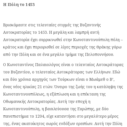
Η Πόλη το 1453
Βρισκόμαστε στις τελευταίες στιγμές της Βυζαντινής
Αυτοκρατορίας το 1453. Η μεγάλη και λαμπρή αυτή
Αυτοκρατορία έχει συρρικνωθεί στην Κωνσταντινούπολη πόλη –
κράτος και έχει περιορισθεί σε λίγες περιοχές της Θράκης γύρω
από την Πόλη και σε ένα μεγάλο τμήμα της Πελοποννήσου.
Ο Κωνσταντίνος Παλαιολόγος είναι ο τελευταίος Αυτοκράτορας
του Βυζαντίου, ο τελευταίος Αυτοκράτορας των Ελλήνων. Εδώ
και δύο χρόνια αρχηγός των Τούρκων είναι ο Μωάμεθ ο Β’,
ένας νέος ηλικίας 21 ετών. Όνειρο της ζωής του η κατάληψη της
Κωνσταντινουπόλεως, η εξάπλωση και η επέκταση της
Οθωμανικής Αυτοκρατορίας. Αυτή την εποχή η
Κωνσταντινούπολη, η βασιλεύουσα της Ευρώπης, με δύο
πανεπιστήμια το 1204, είχε καταντήσει στο μεγαλύτερο μέρος
της, ένας ακατοίκητος σωρός ενδόξων ερειπίων. Αυτή την Πόλη