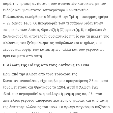
παρά την ηρωική αντίσταση των αγωνιστών κατοίκων, με τον
ένδοξο και “μονώτατο” Αυτοκράτορα Κωνσταντίνο
Παλαιολόγο, εκπόρθησε ο Μωάμεθ την Τρίτη – αποφράς ημέρα
– 29 Μαΐου 1453. Οι περιγραφές των τεσσάρων βυζαντινών
ιστορικών των Δούκα, Φραντζή ή (Σ)φραντζή, Κριτόβουλου &
Χαλκοκονδύλη, αποτελούν ουσιαστικές πηγές για τη μελέτη της
Αλώσεως, του ξεθεμελιώματος ανθρώπων και κτηρίων, του
μένους και οργής των κατακτητών, αλλά και των γεγονότων
πριν και μετά από αυτή.
Η Άλωση της Πόλης από τους Λατίνους το 1204
Πριν από την Άλωση από τους Τούρκους της
Κωνσταντινουπόλεως είχε συμβεί μία προηγούμενη Άλωση από
τους Βενετούς και Φράγκους το 1204. Αυτή η Άλωση έχει
ιδιαίτερα περιορισθεί στη συλλογική μνήμη μας παρόλο που
απετέλεσε γεγονός αποφασιστικότερης σημασίας και από αυτή
της δεύτερης Αλώσεως του 1453. Το πρώην παγκόσμιο Βυζάντιο