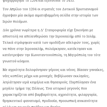
ψυχορράγησε το 1204 και εξέπνευσε το 1453.
Τον Απρίλιο του 1204 οι στρατιές του Δυτικού Χριστιανισμού
έγραψαν μία ακόμα αιματοβαμμένη σελίδα στην ιστορία των
Ιερών πολέμων.
Δύο χρόνια νωρίτερα η Δ’ Σταυροφορία είχε ξεκινήσει με
αποστολή να απελευθερώσει την Ιερουσαλήμ από το Ισλάμ.
Τελικά στράφηκαν κατά των ομοδόξων αδελφών τους, χωρίς
να πάνε στην Ιερουσαλήμ, πολιόρκησαν, κατέκτησαν και
κατέστρεψαν την Κωνσταντινούπολη, τη Μητρόπολη του τότε
γνωστού κόσμου.
Με αγριότητα δολοφόνησαν γέρους και νέους. Βίασαν γυναίκες,
νέες κοπέλες μέχρι και μοναχές. Βεβήλωσαν εκκλησίες,
λεηλάτησαν ιερά κειμήλια και θησαυρούς. Πυρπόλησαν ένα
μεγάλο τμήμα της Πόλεως. Ένα ιστορικό γεγονός που
χαρακτηρίζεται από βαρβαρότητα, αχρειότητα, φιλαργυρία,
θρησκευτικό φανατισμό, προδοσία, προσωπική ανικανότητα
αλλά και ηρωικές πράξεις και θυσίες.