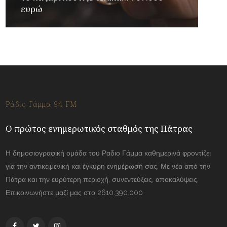
ευρώ
Ράδιο Γάμμα 94 FM
Ο πρώτος ενημερωτικός σταθμός της Πάτρας
Η δημοσιογραφική ομάδα του Ραδιο Γάμμα καθημερινά φροντίζει
για την αντικειμενική και έγκυρη ενημέρωσή σας. Με νέα από την
Πάτρα και την ευρύτερη περιοχή, συνεντεύξεις, αποκαλύψεις.
Επικοινωνήστε μαζί μας στο 2610.390.000