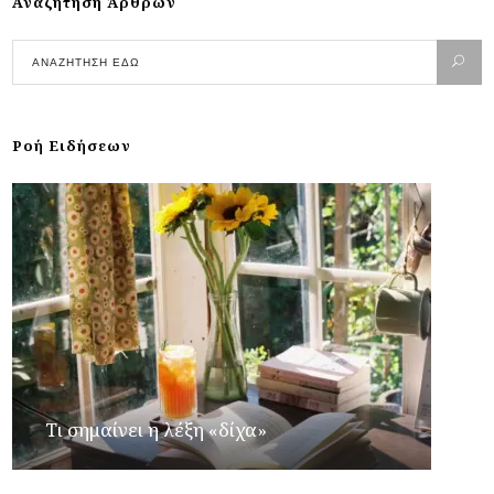
Αναζήτηση Άρθρων
Ροή Ειδήσεων
Τι σημαίνει η λέξη «δίχα»