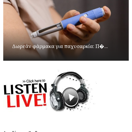
Δωρεάν φάρμακα για παχυσαρκία: Π�...