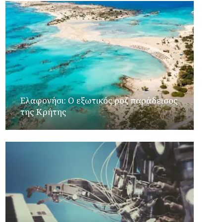
Ελαφονήσι: Ο εξωτικός ροζ παράδεισος
της Κρήτης