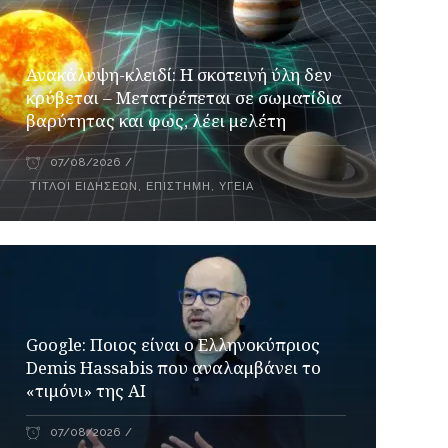
Ανακάλυψη-κλειδί: Η σκοτεινή ύλη δεν
κρύβεται – Μετατρέπεται σε σωματίδια
βαρύτητας και φως, λέει μελέτη
07/08/2026
ΤΊΤΛΟΙ ΕΙΔΉΣΕΩΝ
,
ΕΠΙΣΤΉΜΗ
,
ΥΓΕΊΑ
Google: Ποιος είναι ο Ελληνοκύπριος
Demis Hassabis που αναλαμβάνει το
«τιμόνι» της ΑΙ
07/08/2026