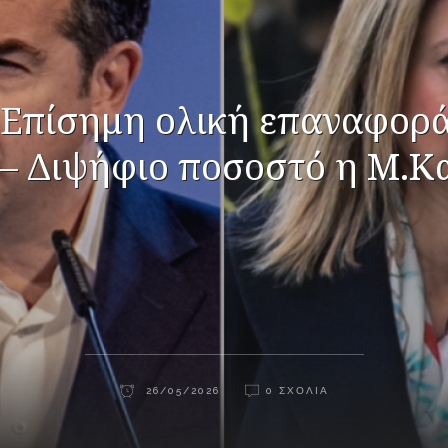
 Επίσημη ολική επαναφορ
 – Διψήφιο ποσοστό η Μ.Κ
26/05/2026
0 ΣΧΌΛΙΑ