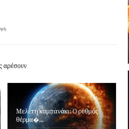
γμή.
ς αρέσουν
Μελέτη καμπανάκι: Ο ρυθμός
θέρμα�...