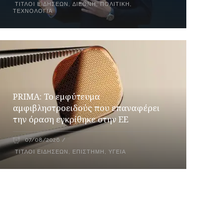
ΤΊΤΛΟΙ ΕΙΔΉΣΕΩΝ
,
ΔΙΕΘΝΉ
,
ΠΟΛΙΤΙΚΉ
,
ΤΕΧΝΟΛΟΓΊΑ
PRIMA: Το εμφύτευμα
αμφιβληστροειδούς που επαναφέρει
την όραση εγκρίθηκε στην ΕΕ
07/08/2026
ΤΊΤΛΟΙ ΕΙΔΉΣΕΩΝ
,
ΕΠΙΣΤΉΜΗ
,
ΥΓΕΊΑ