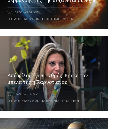
θέρμανσης της Γης αυξάνεται συνεχώς
07/08/2026
ΤΊΤΛΟΙ ΕΙΔΉΣΕΩΝ
,
ΕΠΙΣΤΉΜΗ
,
ΥΓΕΊΑ
Από φίλος έγινε εχθρός: Βρήκε τον
μπελά της η Καρυστιανού
07/08/2026
ΤΊΤΛΟΙ ΕΙΔΉΣΕΩΝ
,
ΚΟΙΝΩΝΊΑ
,
ΠΟΛΙΤΙΚΉ