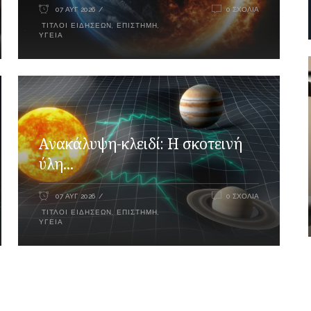
07 ΑΥΓ 2026
0 ΣΧΌΛΙΑ
ΤΊΤΛΟΙ ΕΙΔΉΣΕΩΝ
,
ΕΠΙΣΤΉΜΗ
,
ΥΓΕΊΑ
Ανακάλυψη-κλειδί: Η σκοτεινή
ύλη...
07 ΑΥΓ 2026
0 ΣΧΌΛΙΑ
ΤΊΤΛΟΙ ΕΙΔΉΣΕΩΝ
,
ΕΠΙΣΤΉΜΗ
,
ΥΓΕΊΑ