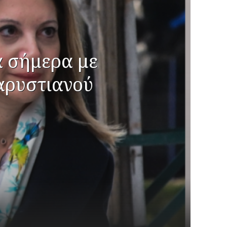
ά σήμερα με
αρυστιανού