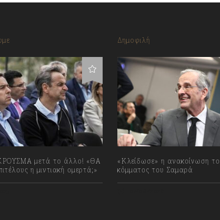
υμε
Δημοφιλή
ΡΟΥΣΜΑ μετά το άλλο! «ΘΑ
«Κλείδωσε» η ανακοίνωση το
ιτέλους η μιντιακή ομερτά;»
κόμματος του Σαμαρά
023
07/08/2026