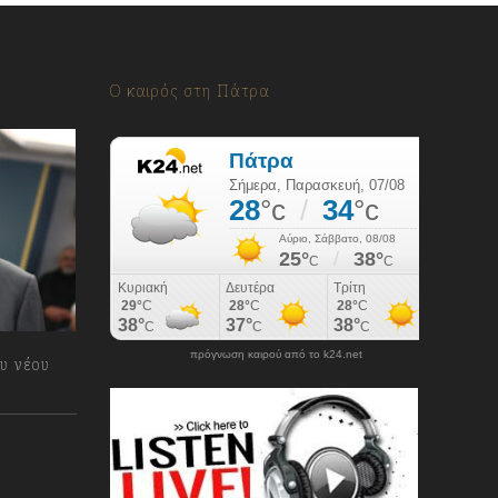
Ο καιρός στη Πάτρα
πρόγνωση καιρού από το k24.net
υ νέου