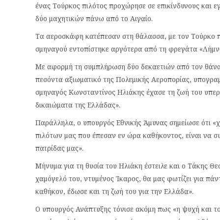
ένας Τούρκος πιλότος προχώρησε σε επικίνδυνους και ε
δύο μαχητικών πάνω από το Αιγαίο.
Τα αεροσκάφη κατέπεσαν στη θάλασσα, με τον Τούρκο π
σμηναγού εντοπίστηκε αργότερα από τη φρεγάτα «Λήμνο
Με αφορμή τη συμπλήρωση δύο δεκαετιών από τον θάνατ
πεσόντα αξιωματικό της Πολεμικής Αεροπορίας, υπογραμ
σμηναγός Κωνσταντίνος Ηλιάκης έχασε τη ζωή του υπερα
δικαιώματα της Ελλάδας».
Παράλληλα, ο υπουργός Εθνικής Άμυνας σημείωσε ότι «χ
πιλότων μας που έπεσαν εν ώρα καθήκοντος, είναι να σ
πατρίδας μας».
Μήνυμα για τη θυσία του Ηλιάκη έστειλε και ο Τάκης Θε
χαμόγελό του, ντυμένος Ίκαρος, θα μας φωτίζει για πάντ
καθήκον, έδωσε και τη ζωή του για την Ελλάδα».
Ο υπουργός Ανάπτυξης τόνισε ακόμη πως «η ψυχή και το