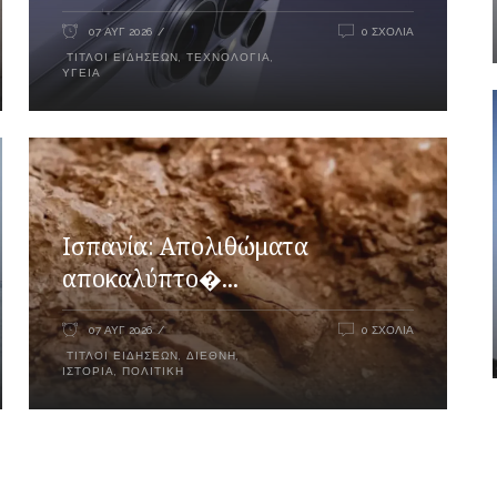
07 ΑΥΓ 2026
0 ΣΧΌΛΙΑ
ΤΊΤΛΟΙ ΕΙΔΉΣΕΩΝ
,
ΤΕΧΝΟΛΟΓΊΑ
,
ΥΓΕΊΑ
Ισπανία: Απολιθώματα
αποκαλύπτο�...
07 ΑΥΓ 2026
0 ΣΧΌΛΙΑ
ΤΊΤΛΟΙ ΕΙΔΉΣΕΩΝ
,
ΔΙΕΘΝΉ
,
ΙΣΤΟΡΊΑ
,
ΠΟΛΙΤΙΚΉ