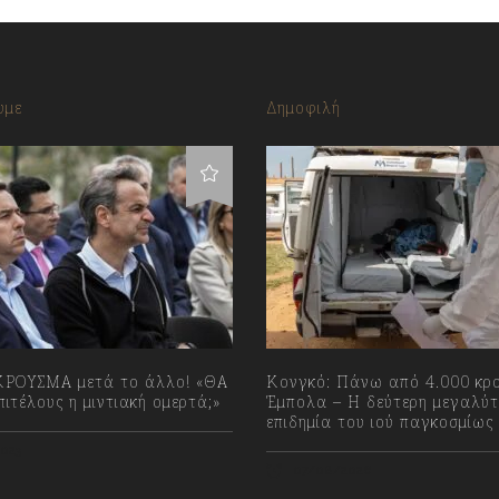
υμε
Δημοφιλή
ΡΟΥΣΜΑ μετά το άλλο! «ΘΑ
Κονγκό: Πάνω από 4.000 κρ
ιτέλους η μιντιακή ομερτά;»
Έμπολα – Η δεύτερη μεγαλύτ
επιδημία του ιού παγκοσμίως
023
07/08/2026