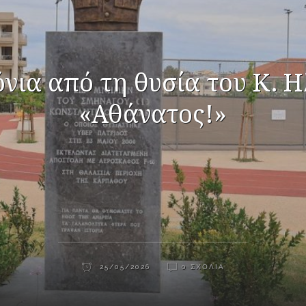
όνια από τη θυσία του Κ. Η
«Αθάνατος!»
25/05/2026
0 ΣΧΌΛΙΑ