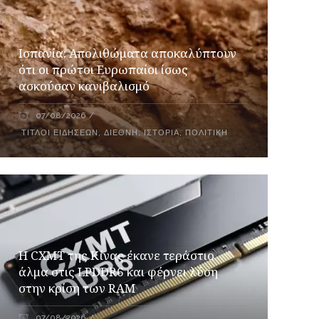
Ισπανία: Απολιθώματα αποκαλύπτουν
ότι οι πρώτοι Ευρωπαίοι ίσως
ασκούσαν κανιβαλισμό
07/08/2026
ΤΊΤΛΟΙ ΕΙΔΉΣΕΩΝ
,
ΔΙΕΘΝΉ
,
ΙΣΤΟΡΊΑ
,
ΠΟΛΙΤΙΚΉ
Η CXMT της Κίνας έκανε τεράστιο
άλμα στις LPDDR6 και φέρνει λύση
στην κρίση των RAM
07/08/2026