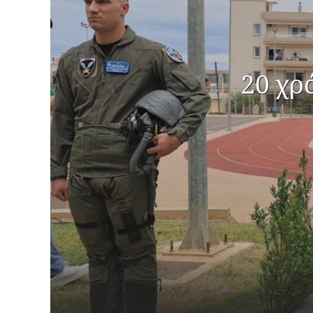
20 χρ