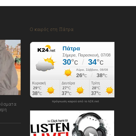
Ο καιρός στη Πάτρα
πρόγνωση καιρού από το k24.net
ούσματα
ερη