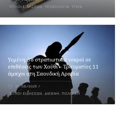
ΤΊΤΛΟΙ ΕΙΔΉΣΕΩΝ
,
ΤΕΧΝΟΛΟΓΊΑ
,
ΥΓΕΊΑ
Υεμένη: 58 στρατιωτικοί νεκροί σε
επιθέσεις των Χούθι – Τραυματίες 11
άμαχοι στη Σαουδική Αραβία
07/08/2026
ΤΊΤΛΟΙ ΕΙΔΉΣΕΩΝ
,
ΔΙΕΘΝΉ
,
ΠΟΛΙΤΙΚΉ