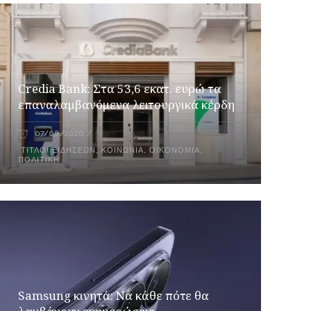
Credia Bank: Στα 53,6 εκατ. ευρώ τα
επαναλαμβανόμενα λειτουργικά κέρδη
07/08/2026
ΤΊΤΛΟΙ ΕΙΔΉΣΕΩΝ
,
ΚΟΙΝΩΝΊΑ
,
ΟΙΚΟΝΟΜΊΑ
,
ΠΟΛΙΤΙΚΉ
Samsung κινητά: Να κάθε πότε θα