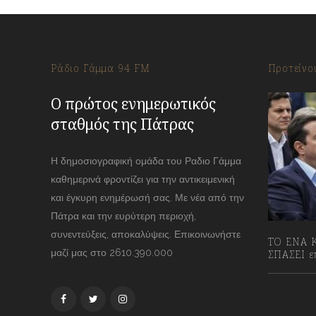
Ράδιο Γάμμα 94 FM
Προτείνο
Ο πρώτος ενημερωτικός
σταθμός της Πάτρας
Η δημοσιογραφική ομάδα του Ραδιο Γάμμα
καθημερινά φροντίζει για την αντικειμενική
και έγκυρη ενημέρωσή σας. Με νέα από την
Πάτρα και την ευρύτερη περιοχή,
συνεντεύξεις, αποκαλύψεις. Επικοινωνήστε
ΤΟ ΕΝΑ Κ
μαζί μας στο 2610.390.000
ΣΠΑΣΕΙ επ
13/07/2