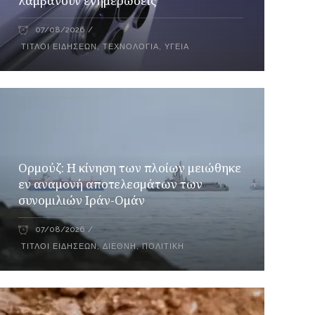
λαμβάνουν ενημερώσεις
07/08/2026
ΤΊΤΛΟΙ ΕΙΔΉΣΕΩΝ
,
ΤΕΧΝΟΛΟΓΊΑ
,
ΥΓΕΊΑ
Ορμούζ: Η κίνηση των πλοίων μειώθηκε
εν αναμονή αποτελεσμάτων των
συνομιλιών Ιράν-Ομάν
07/08/2026
ΤΊΤΛΟΙ ΕΙΔΉΣΕΩΝ
,
ΔΙΕΘΝΉ
,
ΠΟΛΙΤΙΚΉ