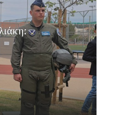
λιάκη: