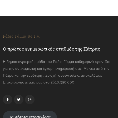
Ράδιο Γάμμα 94 FM
Ο πρώτος ενημερωτικός σταθμός της Πάτρας
Η δημοσιογραφική ομάδα του Ραδιο Γάμμα καθημερινά φροντίζει
για την αντικειμενική και έγκυρη ενημέρωσή σας. Με νέα από την
Πάτρα και την ευρύτερη περιοχή, συνεντεύξεις, αποκαλύψεις.
Επικοινωνήστε μαζί μας στο 2610.390.000
Ταυτότητα Ιστοσελίδας