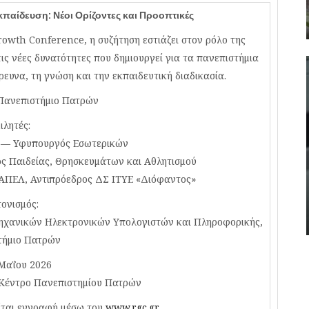
αίδευση: Νέοι Ορίζοντες και Προοπτικές
rowth Conference, η συζήτηση εστιάζει στον ρόλο της
ς νέες δυνατότητες που δημιουργεί για τα πανεπιστήμια
ρευνα, τη γνώση και την εκπαιδευτική διαδικασία.
Πανεπιστήμιο Πατρών
ιλητές:
 — Υφυπουργός Εσωτερικών
 Παιδείας, Θρησκευμάτων και Αθλητισμού
ΠΕΛ, Αντιπρόεδρος ΔΣ ΙΤΥΕ «Διόφαντος»
ονισμός:
ηχανικών Ηλεκτρονικών Υπολογιστών και Πληροφορικής,
τήμιο Πατρών
Μαΐου 2026
 Κέντρο Πανεπιστημίου Πατρών
ίται εγγραφή μέσω του
www.rgc.gr