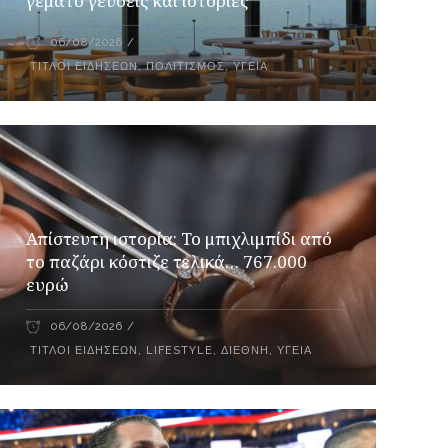
γεμάτο γεύσεις και ιστορίες
06/08/2026
ΤΊΤΛΟΙ ΕΙΔΉΣΕΩΝ
,
ΠΟΛΙΤΙΣΜΌΣ
,
ΥΓΕΊΑ
Απίστευτη ιστορία: Το μπιχλιμπίδι από
το παζάρι κόστιζε τελικά… 767.000
ευρώ
06/08/2026
ΤΊΤΛΟΙ ΕΙΔΉΣΕΩΝ
,
LIFESTYLE
,
ΔΙΕΘΝΉ
,
ΥΓΕΊΑ