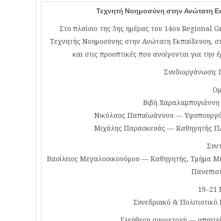
Τεχνητή Νοημοσύνη στην Ανώτατη Εκπ
Στο πλαίσιο της 3ης ημέρας του 14ου Regional G
Τεχνητής Νοημοσύνης στην Ανώτατη Εκπαίδευση, στι
και στις προοπτικές που ανοίγονται για την έ
Συνδιοργάνωση: 
Ομ
Βιβή Χαραλαμπογιάννη
Νικόλαος Παπαϊωάννου — Υφυπουργός
Μιχάλης Παρασκευάς — Καθηγητής ΠΑ
Συντ
Βασίλειος Μεγαλοοικονόμου — Καθηγητής, Τμήμα Μ
Πανεπισ
19–21 
Συνεδριακό & Πολιτιστικό
Ελεύθερη συμμετοχή — απαιτε