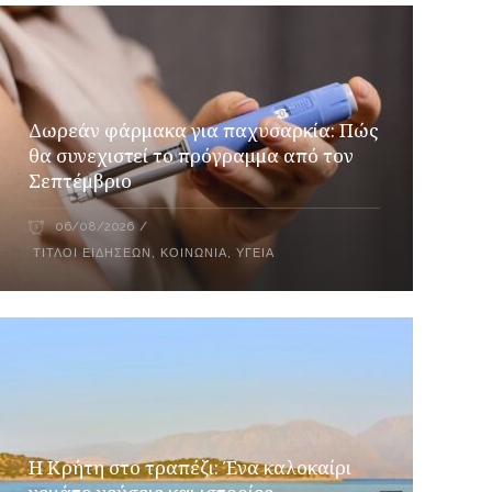
Δωρεάν φάρμακα για παχυσαρκία: Πώς
θα συνεχιστεί το πρόγραμμα από τον
Σεπτέμβριο
06/08/2026
ΤΊΤΛΟΙ ΕΙΔΉΣΕΩΝ
,
ΚΟΙΝΩΝΊΑ
,
ΥΓΕΊΑ
Η Κρήτη στο τραπέζι: Ένα καλοκαίρι