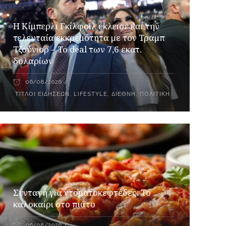
Η Κίμπερλι Γκίλφοϊλ έκλεισε και την
τελευταία εκκρεμότητα με τον Τραμπ
Τζούνιορ – Το deal των 7,6 εκατ.
δολαρίων
06/08/2026
ΤΊΤΛΟΙ ΕΙΔΉΣΕΩΝ
,
LIFESTYLE
,
ΔΙΕΘΝΉ
,
ΠΟΛΙΤΙΚΉ
Συνταγή για ντοματοκεφτέδες: Το
καλοκαίρι στο πιάτο
06/08/2026