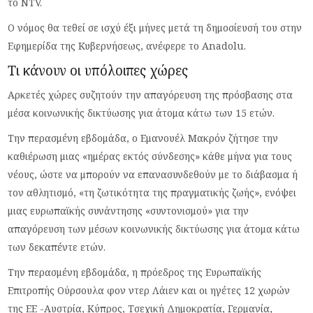
το NTV.
Ο νόμος θα τεθεί σε ισχύ έξι μήνες μετά τη δημοσίευσή του στην
Εφημερίδα της Κυβερνήσεως, ανέφερε το Anadolu.
Τι κάνουν οι υπόλοιπες χώρες
Αρκετές χώρες συζητούν την απαγόρευση της πρόσβασης στα
μέσα κοινωνικής δικτύωσης για άτομα κάτω των 15 ετών.
Την περασμένη εβδομάδα, ο Εμανουέλ Μακρόν ζήτησε την
καθιέρωση μιας «ημέρας εκτός σύνδεσης» κάθε μήνα για τους
νέους, ώστε να μπορούν να επανασυνδεθούν με το διάβασμα ή
τον αθλητισμό, «τη ζωτικότητα της πραγματικής ζωής», ενόψει
μιας ευρωπαϊκής συνάντησης «συντονισμού» για την
απαγόρευση των μέσων κοινωνικής δικτύωσης για άτομα κάτω
των δεκαπέντε ετών.
Την περασμένη εβδομάδα, η πρόεδρος της Ευρωπαϊκής
Επιτροπής Ούρσουλα φον ντερ Λάιεν και οι ηγέτες 12 χωρών
της ΕΕ -Αυστρία, Κύπρος, Τσεχική Δημοκρατία, Γερμανία,