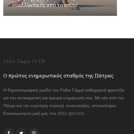
εναλλακτικές από το σπίτι!
Ράδιο Γάμμα 94 FM
Ο πρώτος ενημερωτικός σταθμός της Πάτρας
Η δημοσιογραφική ομάδα του Ραδιο Γάμμα καθημερινά φροντίζει
για την αντικειμενική και έγκυρη ενημέρωσή σας. Με νέα από την
Πάτρα και την ευρύτερη περιοχή, συνεντεύξεις, αποκαλύψεις.
Επικοινωνήστε μαζί μας στο 2610.390.000