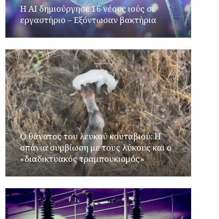
H AI δημιούργησε 16 νέους ιούς σε
εργαστήριο – Εξόντωσαν βακτήρια
Ο θάνατος του λευκού κουταβιού: Η
σπάνια συμβίωση με τους λύκους και ο
«διαδικτυακός τραμπουκισμός»