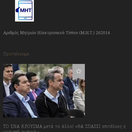
Αριθμός Μητρώο Ηλεκτρονικού Τύπου (Μ.Η.Τ.) 262014
Προτείνουμε
ΤΟ ΕΝΑ ΚΡΟΥΣΜΑ μετά το άλλο! «ΘΑ ΣΠΑΣΕΙ επιτέλους η
μιντιακή ομερτά;»