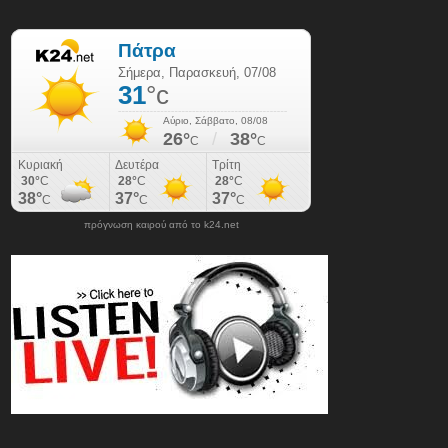
πρόγνωση καιρού από το k24.net