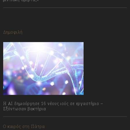
13/07/2023
Δημοφιλή
H AI δημιούργησε 16 νέους ιούς σε εργαστήριο –
Εξόντωσαν βακτήρια
07/08/2026
Ο καιρός στη Πάτρα