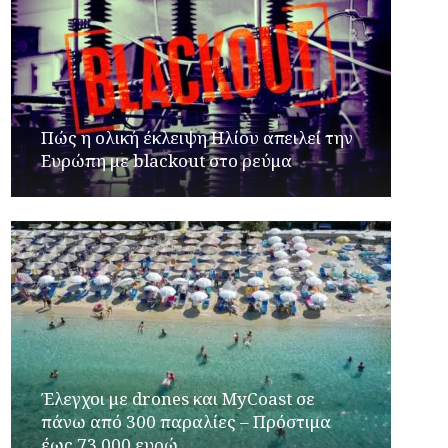
Πώς η ολική έκλειψη Ηλίου απειλεί την
Ευρώπη με blackout στο ρεύμα
Έλεγχοι με drones και MyCoast σε
πάνω από 300 παραλίες – Πρόστιμα
έως 73.000 ευρώ