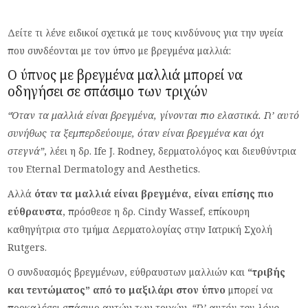
Δείτε τι λένε ειδικοί σχετικά με τους κινδύνους για την υγεία
που συνδέονται με τον ύπνο με βρεγμένα μαλλιά:
Ο ύπνος με βρεγμένα μαλλιά μπορεί να
οδηγήσει σε σπάσιμο των τριχών
“Όταν τα μαλλιά είναι βρεγμένα, γίνονται πιο ελαστικά. Γι’ αυτό
συνήθως τα ξεμπερδεύουμε, όταν είναι βρεγμένα και όχι
στεγνά”
, λέει η δρ. Ife J. Rodney, δερματολόγος και διευθύντρια
του Eternal Dermatology and Aesthetics.
Αλλά
όταν τα μαλλιά είναι βρεγμένα, είναι επίσης πιο
εύθραυστα
, πρόσθεσε η δρ. Cindy Wassef, επίκουρη
καθηγήτρια στο τμήμα Δερματολογίας στην Ιατρική Σχολή
Rutgers.
Ο συνδυασμός βρεγμένων, εύθραυστων μαλλιών και
“τριβής
και τεντώματος” από το μαξιλάρι στον ύπνο
μπορεί να
προκαλέσει σπάσιμο αυτών των τριχών.
“Γι’ αυτόν τον λόγο,