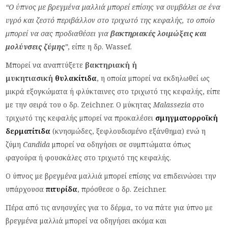
“Ο ύπνος με βρεγμένα μαλλιά μπορεί επίσης να συμβάλει σε ένα
υγρό και ζεστό περιβάλλον στο τριχωτό της κεφαλής, το οποίο
μπορεί να σας προδιαθέσει για
βακτηριακές λοιμώξεις και
μολύνσεις ζύμης
”
, είπε η δρ. Wassef.
Μπορεί να αναπτύξετε
βακτηριακή ή
μυκητιασική
θυλακίτιδα
, η οποία μπορεί να εκδηλωθεί ως
μικρά εξογκώματα ή φλύκταινες στο τριχωτό της κεφαλής, είπε
με την σειρά του ο δρ. Zeichner. Ο μύκητας
Malassezia
στο
τριχωτό της κεφαλής μπορεί να προκαλέσει
σμηγματορροϊκή
δερματίτιδα
(κνησμώδες, ξεφλουδισμένο εξάνθημα) ενώ η
ζύμη
Candida
μπορεί να οδηγήσει σε συμπτώματα όπως
φαγούρα ή φουσκάλες στο τριχωτό της κεφαλής.
Ο ύπνος με βρεγμένα μαλλιά μπορεί επίσης να επιδεινώσει την
υπάρχουσα
πιτυρίδα
, πρόσθεσε ο δρ. Zeichner.
Πέρα από τις ανησυχίες για το δέρμα, το να πάτε για ύπνο με
βρεγμένα μαλλιά μπορεί να οδηγήσει ακόμα και