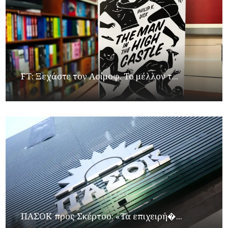
FT: Ξεχάστε τον Ασίμοφ. Το μέλλον τ...
ΠΑΣΟΚ προς Σκέρτσο: «Τα επιχειρή�...