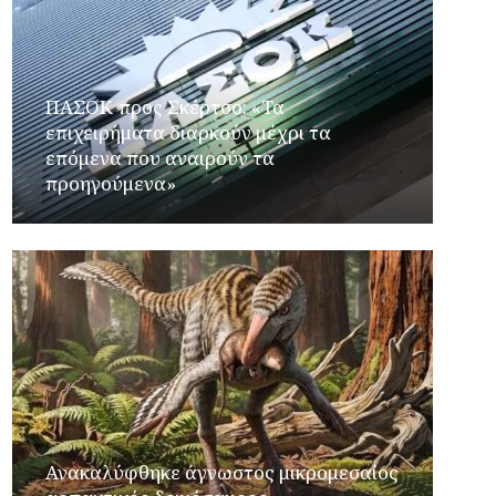
ΠΑΣΟΚ προς Σκέρτσο: «Τα
επιχειρήματα διαρκούν μέχρι τα
επόμενα που αναιρούν τα
προηγούμενα»
Ανακαλύφθηκε άγνωστος μικρομεσαίος