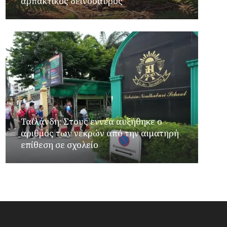
αρπακτικός δεινόσαυρος
Ταϊλάνδη: Στους εννέα αυξήθηκε ο
αριθμός των νεκρών από την αιματηρή
επίθεση σε σχολείο