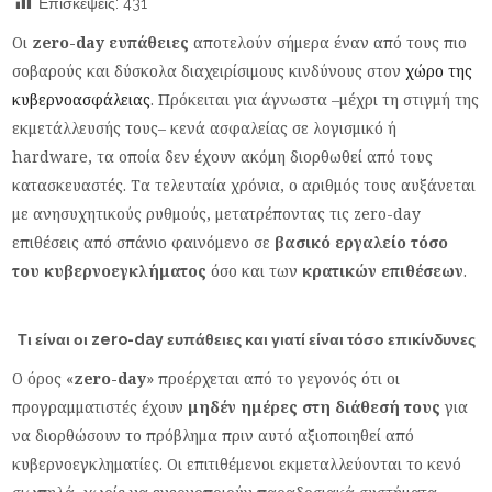
Επισκέψεις:
431
Οι
zero-day ευπάθειες
αποτελούν σήμερα έναν από τους πιο
σοβαρούς και δύσκολα διαχειρίσιμους κινδύνους στον
χώρο της
κυβερνοασφάλειας
. Πρόκειται για άγνωστα –μέχρι τη στιγμή της
εκμετάλλευσής τους– κενά ασφαλείας σε λογισμικό ή
hardware, τα οποία δεν έχουν ακόμη διορθωθεί από τους
κατασκευαστές. Τα τελευταία χρόνια, ο αριθμός τους αυξάνεται
με ανησυχητικούς ρυθμούς, μετατρέποντας τις zero-day
επιθέσεις από σπάνιο φαινόμενο σε
βασικό εργαλείο τόσο
του κυβερνοεγκλήματος
όσο και των
κρατικών επιθέσεων
.
Τι είναι οι zero-day ευπάθειες και γιατί είναι τόσο επικίνδυνες
Ο όρος «
zero-day
» προέρχεται από το γεγονός ότι οι
προγραμματιστές έχουν
μηδέν ημέρες στη διάθεσή τους
για
να διορθώσουν το πρόβλημα πριν αυτό αξιοποιηθεί από
κυβερνοεγκληματίες. Οι επιτιθέμενοι εκμεταλλεύονται το κενό