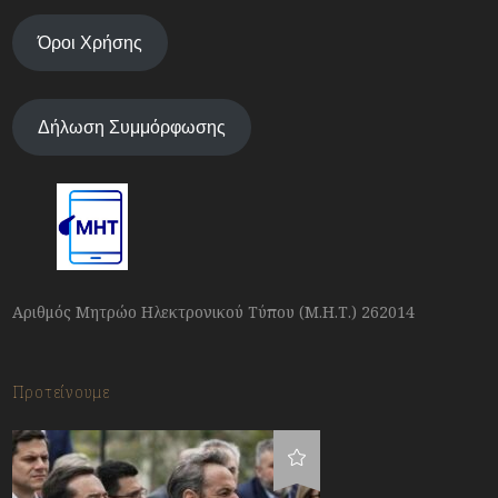
Όροι Χρήσης
Δήλωση Συμμόρφωσης
Αριθμός Μητρώο Ηλεκτρονικού Τύπου (Μ.Η.Τ.) 262014
Προτείνουμε