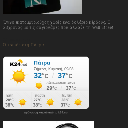
Έγινε εκατομμυριούχος χωρίς ένα δολάριο κέρδους. Ο
23χρονος με τις σαγιονάρες που άλλαξε τη Wall Street
09/08/2026
Ο καιρός στη Πάτρα
πρόγνωση καιρού από το k24.net