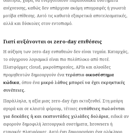
σιωπηλά, χωρίς να ενεργοποιούν παραδοσιακά συστήματα
ανίχνευσης, καθώς δεν υπάρχουν ακόμη υπογραφές ή γνωστά
μοτίβα επίθεσης. Αυτό τις καθιστά εξαιρετικά αποτελεσματικές,
αλλά και δύσκολες στον εντοπισμό.
Γιατί αυξάνονται οι zero-day επιθέσεις
Η αύξηση των zero-day ευπαθειών δεν είναι τυχαία. Καταρχάς,
το σύγχρονο λογισμικό είναι πιο πολύπλοκο από ποτέ.
Πλατφόρμες cloud, μικροϋπηρεσίες, APIs και αλυσίδες
προμηθευτών δημιουργούν ένα
τεράστιο
οικοσύστημα
κώδικα
, όπου ένα
μικρό λάθος μπορεί να έχει εκρηκτικές
συνέπειες.
Παράλληλα, η αξία μιας zero-day έχει εκτοξευθεί. Στη μαύρη
αγορά και σε κλειστά φόρουμ, τέτοιες
ευπάθειες πωλούνται
για δεκάδες ή και εκατοντάδες χιλιάδες δολάρια
, ειδικά αν
αφορούν δημοφιλή λειτουργικά συστήματα, browsers ή
εταιρικές πλατφόρμες. Αυτό έχει δημιουργήσει ένα ολόκληρο