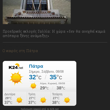
Προεδρικές εκλογές Γαλλία: Η χώρα «δεν θα ανεχθεί καμιά
απόπειρα ξένης ανάμειξης»
08/08/2026
Ο καιρός στη Πάτρα
πρόγνωση καιρού από το k24.net