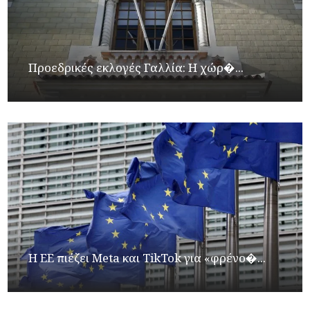
Προεδρικές εκλογές Γαλλία: Η χώρ�...
Η ΕΕ πιέζει Meta και TikTok για «φρένο�...