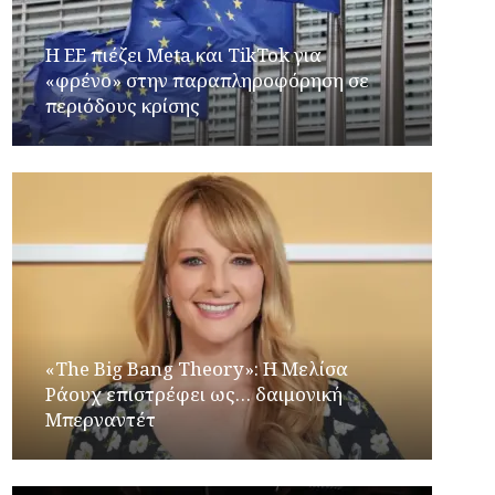
Η ΕΕ πιέζει Meta και TikTok για
«φρένο» στην παραπληροφόρηση σε
περιόδους κρίσης
«The Big Bang Theory»: Η Μελίσα
Ράουχ επιστρέφει ως… δαιμονική
Μπερναντέτ