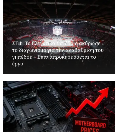
ΣΕΦ: Το Ελεγκτικό Συνέδριο ακύρωσε
το διαγωνισμό για την αναβάθμιση του
γηπέδου – Επαναπροκηρύσσεται το
έργο