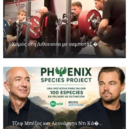
Χαμός στη Λιθουανία με σαμποτάζ �...
Τζεφ Μπέζος και Λεονάρντο Ντι Κά�...