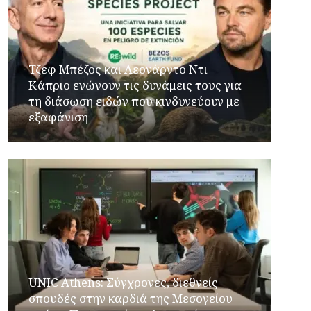
Τζεφ Μπέζος και Λεονάρντο Ντι
Κάπριο ενώνουν τις δυνάμεις τους για
τη διάσωση ειδών που κινδυνεύουν με
εξαφάνιση
UNIC Athens: Σύγχρονες, διεθνείς
σπουδές στην καρδιά της Μεσογείου