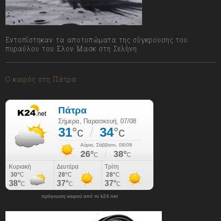
Εντοπίστηκαν τα αποτυπώματα της σύγκρουσης του
πυραύλου του Ελον Μασκ στη Σελήνη
07/08/2026
Ο καιρός στη Πάτρα
πρόγνωση καιρού από το k24.net