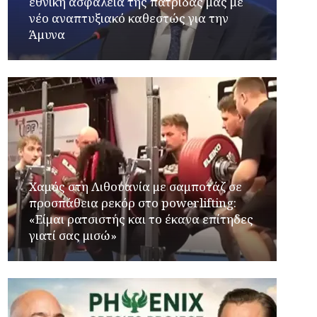
εθνική ασφάλεια της πατρίδας μας με
νέο αναπτυξιακό καθεστώς για την
Άμυνα
Χαμός στη Λιθουανία με σαμποτάζ σε
προσπάθεια ρεκόρ στο powerlifting:
«Είμαι ρατσιστής και το έκανα επίτηδες
γιατί σας μισώ»