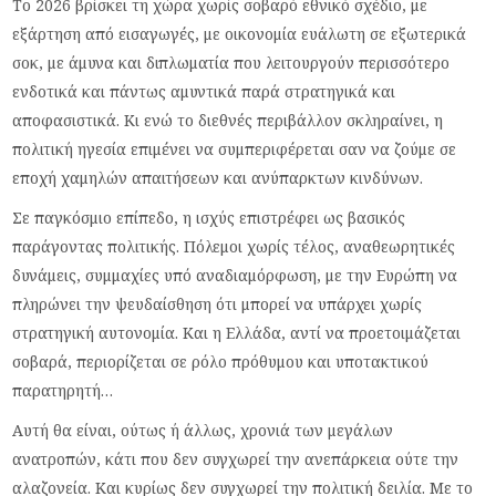
Το 2026 βρίσκει τη χώρα χωρίς σοβαρό εθνικό σχέδιο, με
εξάρτηση από εισαγωγές, με οικονομία ευάλωτη σε εξωτερικά
σοκ, με άμυνα και διπλωματία που λειτουργούν περισσότερο
ενδοτικά και πάντως αμυντικά παρά στρατηγικά και
αποφασιστικά. Κι ενώ το διεθνές περιβάλλον σκληραίνει, η
πολιτική ηγεσία επιμένει να συμπεριφέρεται σαν να ζούμε σε
εποχή χαμηλών απαιτήσεων και ανύπαρκτων κινδύνων.
Σε παγκόσμιο επίπεδο, η ισχύς επιστρέφει ως βασικός
παράγοντας πολιτικής. Πόλεμοι χωρίς τέλος, αναθεωρητικές
δυνάμεις, συμμαχίες υπό αναδιαμόρφωση, με την Ευρώπη να
πληρώνει την ψευδαίσθηση ότι μπορεί να υπάρχει χωρίς
στρατηγική αυτονομία. Και η Ελλάδα, αντί να προετοιμάζεται
σοβαρά, περιορίζεται σε ρόλο πρόθυμου και υποτακτικού
παρατηρητή…
Αυτή θα είναι, ούτως ή άλλως, χρονιά των μεγάλων
ανατροπών, κάτι που δεν συγχωρεί την ανεπάρκεια ούτε την
αλαζονεία. Και κυρίως δεν συγχωρεί την πολιτική δειλία. Με το