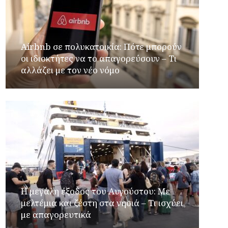
Airbnb σε πολυκατοικία: Πότε μπορούν
οι ιδιοκτήτες να το απαγορεύσουν – Τι
αλλάζει με τον νέο νόμο
Η μεγάλη έξοδος του Αυγούστου: Με
μελτέμια και ζέστη στα νησιά – Τι ισχύει
με απαγορευτικά