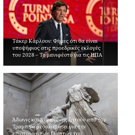
Τάκερ Κάρλσον: Φήμες ότι θα είναι
υποψήφιος στις προεδρικές εκλογές
του 2028 – Το μανιφέστο για τις ΗΠΑ
Άδωνις και Κυρανάκης ζητούν από τον
Τραμπ να μεσολαβήσει για την
επιστροφή των Γλυπτών του