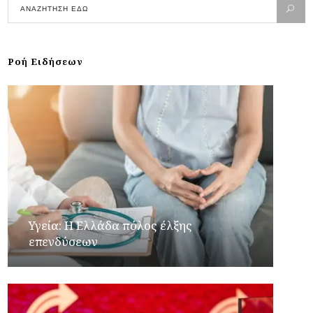
Ροή Ειδήσεων
Υγεία: Η Ελλάδα πόλος έλξης
επενδύσεων