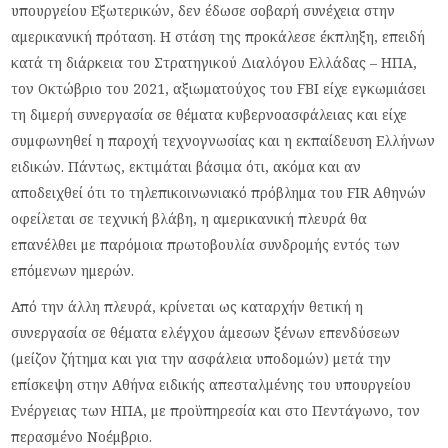
υπουργείου Εξωτερικών, δεν έδωσε σοβαρή συνέχεια στην
αμερικανική πρόταση. Η στάση της προκάλεσε έκπληξη, επειδή
κατά τη διάρκεια του Στρατηγικού Διαλόγου Ελλάδας – ΗΠΑ,
τον Οκτώβριο του 2021, αξιωματούχος του FBI είχε εγκωμιάσει
τη διμερή συνεργασία σε θέματα κυβερνοασφάλειας και είχε
συμφωνηθεί η παροχή τεχνογνωσίας και η εκπαίδευση Ελλήνων
ειδικών. Πάντως, εκτιμάται βάσιμα ότι, ακόμα και αν
αποδειχθεί ότι το τηλεπικοινωνιακό πρόβλημα του FIR Αθηνών
οφείλεται σε τεχνική βλάβη, η αμερικανική πλευρά θα
επανέλθει με παρόμοια πρωτοβουλία συνδρομής εντός των
επόμενων ημερών.
Από την άλλη πλευρά, κρίνεται ως καταρχήν θετική η
συνεργασία σε θέματα ελέγχου άμεσων ξένων επενδύσεων
(μείζον ζήτημα και για την ασφάλεια υποδομών) μετά την
επίσκεψη στην Αθήνα ειδικής απεσταλμένης του υπουργείου
Ενέργειας των ΗΠΑ, με προϋπηρεσία και στο Πεντάγωνο, τον
περασμένο Νοέμβριο.