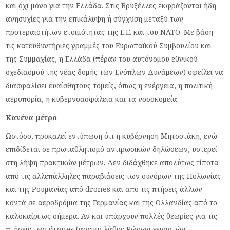
και όχι μόνο για την Ελλάδα. Στις Βρυξέλλες εκφράζονται ήδη
ανησυχίες για την επικάλυψη ή σύγχυση μεταξύ των
προτεραιοτήτων ετοιμότητας της Ε.Ε. και του ΝΑΤΟ. Με βάση
τις κατευθυντήριες γραμμές του Ευρωπαϊκού Συμβουλίου και
της Συμμαχίας, η Ελλάδα (πέραν του αυτόνομου εθνικού
σχεδιασμού της νέας δομής των Ενόπλων Δυνάμεων) οφείλει να
διασφαλίσει ευαίσθητους τομείς, όπως η ενέργεια, η πολιτική
αεροπορία, η κυβερνοασφάλεια και τα νοσοκομεία.
Κανένα μέτρο
Ωστόσο, προκαλεί εντύπωση ότι η κυβέρνηση Μητσοτάκη, ενώ
επιδίδεται σε πρωταθλητισμό αντιρωσικών δηλώσεων, υστερεί
στη λήψη πρακτικών μέτρων. Δεν διδάχθηκε απολύτως τίποτα
από τις αλλεπάλληλες παραβιάσεις των συνόρων της Πολωνίας
και της Ρουμανίας από drones και από τις πτήσεις άλλων
κοντά σε αεροδρόμια της Γερμανίας και της Ολλανδίας από το
καλοκαίρι ως σήμερα. Αν και υπάρχουν πολλές θεωρίες για τις
πτήσεις των drones (αρχικό λάθος Ρώσων χειριστών,