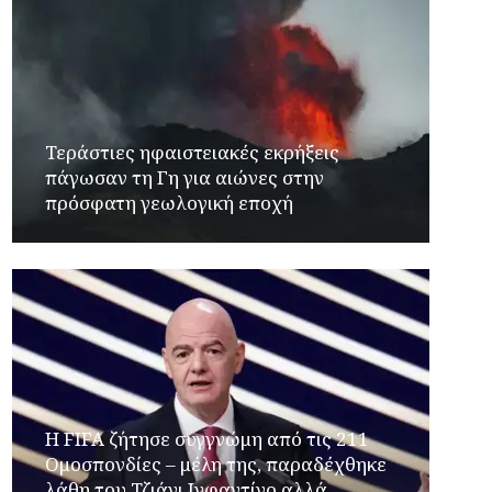
Τεράστιες ηφαιστειακές εκρήξεις
πάγωσαν τη Γη για αιώνες στην
πρόσφατη γεωλογική εποχή
Η FIFA ζήτησε συγγνώμη από τις 211
Ομοσπονδίες – μέλη της, παραδέχθηκε
λάθη του Τζιάνι Ινφαντίνο αλλά