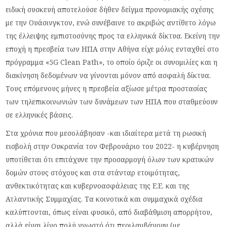
ειδική συσκευή αποτελούσε δήθεν δείγμα προνομιακής σχέσης
με την Ουάσινγκτον, ενώ συνέβαινε το ακριβώς αντίθετο λόγω
της έλλειψης εμπιστοσύνης προς τα ελληνικά δίκτυα. Εκείνη την
εποχή η πρεσβεία των ΗΠΑ στην Αθήνα είχε μόλις ενταχθεί στο
πρόγραμμα «5G Clean Path», το οποίο όριζε οι συνομιλίες και η
διακίνηση δεδομένων να γίνονται μόνον από ασφαλή δίκτυα.
Τους επόμενους μήνες η πρεσβεία αξίωσε μέτρα προστασίας
των τηλεπικοινωνιών των δυνάμεων των ΗΠΑ που σταθμεύουν
σε ελληνικές βάσεις.
Στα χρόνια που μεσολάβησαν -και ιδιαίτερα μετά τη ρωσική
εισβολή στην Ουκρανία τον Φεβρουάριο του 2022- η κυβέρνηση
υποτίθεται ότι επιτάχυνε την προσαρμογή όλων των κρατικών
δομών στους στόχους και στα στάνταρ ετοιμότητας,
ανθεκτικότητας και κυβερνοασφάλειας της Ε.Ε. και της
Ατλαντικής Συμμαχίας. Τα κοινοτικά και συμμαχικά σχέδια
καλύπτονται, όπως είναι φυσικό, από διαβάθμιση απορρήτου,
αλλά είναι λίγο πολύ γνωστό ότι περιλαμβάνουν (με