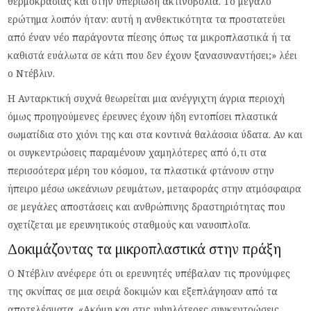
θερμοκρασίας και στην υπεριώδη ακτινοβολία. Το μεγάλο
ερώτημα λοιπόν ήταν: αυτή η ανθεκτικότητα τα προστατεύει
από έναν νέο παράγοντα πίεσης όπως τα μικροπλαστικά ή τα
καθιστά ευάλωτα σε κάτι που δεν έχουν ξανασυναντήσει;» λέει
ο Ντέβλιν.
Η Ανταρκτική συχνά θεωρείται μια ανέγγιχτη άγρια περιοχή
όμως προηγούμενες έρευνες έχουν ήδη εντοπίσει πλαστικά
σωματίδια στο χιόνι της και στα κοντινά θαλάσσια ύδατα. Αν και
οι συγκεντρώσεις παραμένουν χαμηλότερες από ό,τι στα
περισσότερα μέρη του κόσμου, τα πλαστικά φτάνουν στην
ήπειρο μέσω ωκεάνιων ρευμάτων, μεταφοράς στην ατμόσφαιρα
σε μεγάλες αποστάσεις και ανθρώπινης δραστηριότητας που
σχετίζεται με ερευνητικούς σταθμούς και ναυσιπλοΐα.
Δοκιμάζοντας τα μικροπλαστικά στην πράξη
Ο Ντέβλιν ανέφερε ότι οι ερευνητές υπέβαλαν τις προνύμφες
της σκνίπας σε μια σειρά δοκιμών και εξεπλάγησαν από τα
αποτελέσματα. «Ακόμη και στις υψηλότερες συγκεντρώσεις