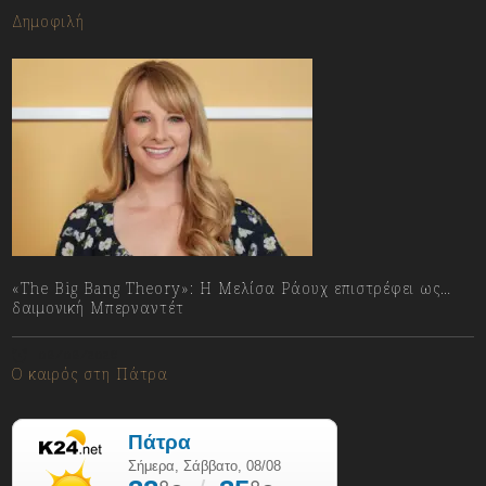
Δημοφιλή
«The Big Bang Theory»: Η Μελίσα Ράουχ επιστρέφει ως…
δαιμονική Μπερναντέτ
08/08/2026
Ο καιρός στη Πάτρα