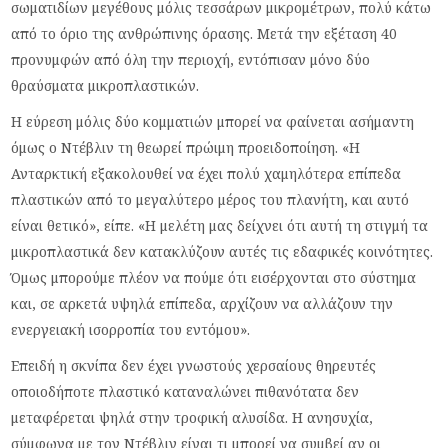
σωματιδίων μεγέθους μόλις τεσσάρων μικρομέτρων, πολύ κάτω
από το όριο της ανθρώπινης όρασης. Μετά την εξέταση 40
προνυμφών από όλη την περιοχή, εντόπισαν μόνο δύο
θραύσματα μικροπλαστικών.
Η εύρεση μόλις δύο κομματιών μπορεί να φαίνεται ασήμαντη
όμως ο Ντέβλιν τη θεωρεί πρώιμη προειδοποίηση. «Η
Ανταρκτική εξακολουθεί να έχει πολύ χαμηλότερα επίπεδα
πλαστικών από το μεγαλύτερο μέρος του πλανήτη, και αυτό
είναι θετικό», είπε. «Η μελέτη μας δείχνει ότι αυτή τη στιγμή τα
μικροπλαστικά δεν κατακλύζουν αυτές τις εδαφικές κοινότητες.
Όμως μπορούμε πλέον να πούμε ότι εισέρχονται στο σύστημα
και, σε αρκετά υψηλά επίπεδα, αρχίζουν να αλλάζουν την
ενεργειακή ισορροπία του εντόμου».
Επειδή η σκνίπα δεν έχει γνωστούς χερσαίους θηρευτές
οποιοδήποτε πλαστικό καταναλώνει πιθανότατα δεν
μεταφέρεται ψηλά στην τροφική αλυσίδα. Η ανησυχία,
σύμφωνα με τον Ντέβλιν είναι τι μπορεί να συμβεί αν οι