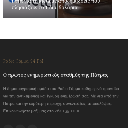
ήττα για τη Meta με αποζημιώσεις που
πλησιάζουν το 1 δισ. δολάρια
Ράδιο Γάμμα 94 FM
Ο πρώτος ενημερωτικός σταθμός της Πάτρας
Η δημοσιογραφική ομάδα του Ραδιο Γάμμα καθημερινά φροντίζει
για την αντικειμενική και έγκυρη ενημέρωσή σας. Με νέα από την
Πάτρα και την ευρύτερη περιοχή, συνεντεύξεις, αποκαλύψεις.
Επικοινωνήστε μαζί μας στο 2610.390.000