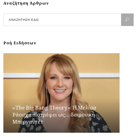
Αναζήτηση Άρθρων
Ροή Ειδήσεων
«The Big Bang Theory»: Η Μελίσα
Ράουχ επιστρέφει ως… δαιμονική
Μπερναντέτ