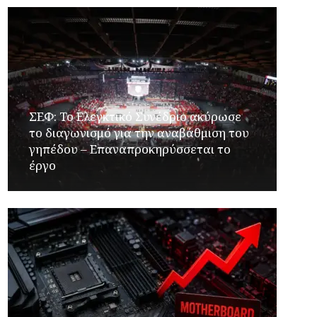
ΣΕΦ: Το Ελεγκτικό Συνέδριο ακύρωσε
το διαγωνισμό για την αναβάθμιση του
γηπέδου – Επαναπροκηρύσσεται το
έργο