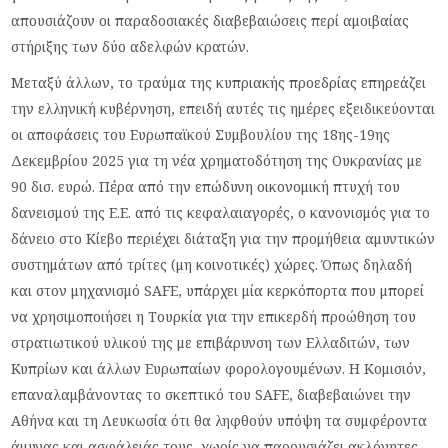
απουσιάζουν οι παραδοσιακές διαβεβαιώσεις περί αμοιβαίας
στήριξης των δύο αδελφών κρατών.
Μεταξύ άλλων, το τραύμα της κυπριακής προεδρίας επηρεάζει
την ελληνική κυβέρνηση, επειδή αυτές τις ημέρες εξειδικεύονται
οι αποφάσεις του Ευρωπαϊκού Συμβουλίου της 18ης-19ης
Δεκεμβρίου 2025 για τη νέα χρηματοδότηση της Ουκρανίας με
90 δισ. ευρώ. Πέρα από την επώδυνη οικονομική πτυχή του
δανεισμού της Ε.Ε. από τις κεφαλαιαγορές, ο κανονισμός για το
δάνειο στο Κίεβο περιέχει διάταξη για την προμήθεια αμυντικών
συστημάτων από τρίτες (μη κοινοτικές) χώρες. Όπως δηλαδή
και στον μηχανισμό SAFE, υπάρχει μία κερκόπορτα που μπορεί
να χρησιμοποιήσει η Τουρκία για την επικερδή προώθηση του
στρατιωτικού υλικού της με επιβάρυνση των Ελλαδιτών, των
Κυπρίων και άλλων Ευρωπαίων φορολογουμένων. Η Κομισιόν,
επαναλαμβάνοντας το σκεπτικό του SAFE, διαβεβαιώνει την
Αθήνα και τη Λευκωσία ότι θα ληφθούν υπόψη τα συμφέροντα
άμυνας και ασφάλειάς τους, χωρίς να παρουσιάζει ακλόνητες