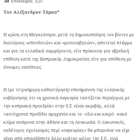
Επισκέψεις:
430
Του Αλέξανδρου Τάρκα*
Η κρίση στη Μεγαλόνησο, μετά τη δημοσιοποίηση του βίντεο με
διαλόγους «επενδυτών» και «μεσολαβητών», αποτελεί πλήγμα
και για τα ελλαδικά συμφέροντα, είτε πρόκειται για υβριδική
επίθεση κατά της Κυπριακής Δημοκρατίας είτε για υπόθεση με
έννομες συνέπειες.
Η (με τετραήμερη καθυστέρηση) επισήμανση της ελληνικής
κυβέρνησης ότι «η χρονική συγκυρία ταυτίζεται περιέργως με
την κυπριακή προεδρία» στην Ε.Ε. είναι ακριβής, αλλά
ταυτόχρονα προδίδει αμηχανία και το -εδώ και καιρό- κακό
κλίμα ανάμεσα στην Αθήνα και τη Λευκωσία. Ο λακωνικός,
ουδέτερος σχολιασμός περί «συγκυρίας» θα μπορούσε να είχε
γίνει από οποιοδήποτε άλλο κράτος-μέλος της Ε.Ε., ενώ