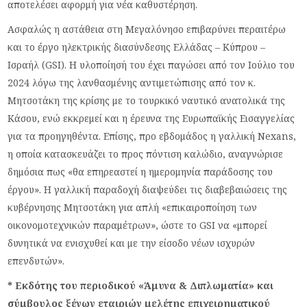
αποτελέσει αφορμή για νέα καθυστέρηση.
Ασφαλώς η αστάθεια στη Μεγαλόνησο επιβαρύνει περαιτέρω
και το έργο ηλεκτρικής διασύνδεσης Ελλάδας – Κύπρου –
Ισραήλ (GSI). Η υλοποίησή του έχει παγώσει από τον Ιούλιο του
2024 λόγω της λανθασμένης αντιμετώπισης από τον κ.
Μητσοτάκη της κρίσης με το τουρκικό ναυτικό ανατολικά της
Κάσου, ενώ εκκρεμεί και η έρευνα της Ευρωπαϊκής Εισαγγελίας
για τα προηγηθέντα. Επίσης, προ εβδομάδος η γαλλική Nexans,
η οποία κατασκευάζει το προς πόντιση καλώδιο, αναγνώρισε
δημόσια πως «θα επηρεαστεί η ημερομηνία παράδοσης του
έργου». Η γαλλική παραδοχή διαψεύδει τις διαβεβαιώσεις της
κυβέρνησης Μητσοτάκη για απλή «επικαιροποίηση των
οικονομοτεχνικών παραμέτρων», ώστε το GSI να «μπορεί
δυνητικά να ενισχυθεί και με την είσοδο νέων ισχυρών
επενδυτών».
* Εκδότης του περιοδικού «Άμυνα & Διπλωματία» και
σύμβουλος ξένων εταιριών μελέτης επιχειρηματικού