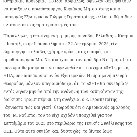
κυπριακής προεδρίας. Το ίδιο, ασφαλώς, όφειλαν και οφείλουν
να πράξουν ο πρωθυπουργός Κυριάκος Μητσοτάκης και ο
υπουργός Εξωτερικών Γιώργος Γεραπετρίτης, αλλά το θέμα δεν
εντάσσεται στις προτεραιότητές τους.
Παράλληλα, η επιτυχημένη τριμερής σύνοδος Ελλάδας – Κύπρου
– Ισραήλ, στην Ιερουσαλήμ στις 22 Δεκεμβρίου 2025, είχε
δημιουργήσει ελπίδες (χάρη, κυρίως, στις επαφές του
πρωθυπουργού Μπ. Νετανιάχου με τον πρόεδρο Ντ. Τραμπ) ότι
σύντομα θα μπορούσε να συγκληθεί και το σχήμα «3+1», με τις
ΗΠΑ, σε επίπεδο υπουργών Εξωτερικών. Η ισραηλινή πλευρά
θεωρούσε, μάλλον υπεραισιόδοξα, ότι το «3+1» θα συνεδρίαζε
εντός λίγων μηνών από την ανάληψη των καθηκόντων της
διοίκησης Τραμπ πέρυσι. Στη συνέχεια, ο κ. Γεραπετρίτης
-άγνωστο πώς και γιατί- θεωρούσε ότι ο Αμερικανός ομόλογός
του, Μ. Ρούμπιο, του το είχε σχεδόν υποσχεθεί για τον
Σεπτέμβριο του 2025 στο περιθώριο της Γενικής Συνέλευσης του
ΟΗΕ. Ούτε αυτό συνέβη και, δυστυχώς, το βίντεο ίσως