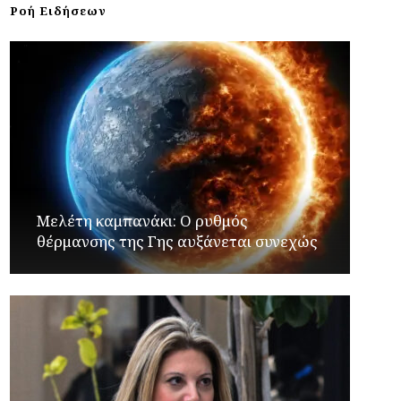
Ροή Ειδήσεων
Μελέτη καμπανάκι: Ο ρυθμός
θέρμανσης της Γης αυξάνεται συνεχώς