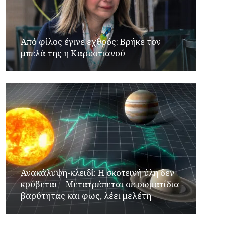
Από φίλος έγινε εχθρός: Βρήκε τον
μπελά της η Καρυστιανού
Ανακάλυψη-κλειδί: Η σκοτεινή ύλη δεν
κρύβεται – Μετατρέπεται σε σωματίδια
βαρύτητας και φως, λέει μελέτη