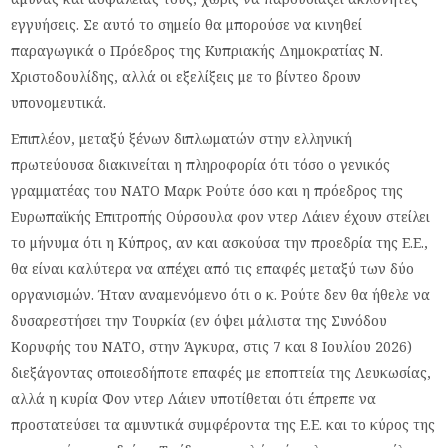
εγγυήσεις. Σε αυτό το σημείο θα μπορούσε να κινηθεί
παραγωγικά ο Πρόεδρος της Κυπριακής Δημοκρατίας Ν.
Χριστοδουλίδης, αλλά οι εξελίξεις με το βίντεο δρουν
υπονομευτικά.
Επιπλέον, μεταξύ ξένων διπλωματών στην ελληνική
πρωτεύουσα διακινείται η πληροφορία ότι τόσο ο γενικός
γραμματέας του ΝΑΤΟ Μαρκ Ρούτε όσο και η πρόεδρος της
Ευρωπαϊκής Επιτροπής Ούρσουλα φον ντερ Λάιεν έχουν στείλει
το μήνυμα ότι η Κύπρος, αν και ασκούσα την προεδρία της Ε.Ε.,
θα είναι καλύτερα να απέχει από τις επαφές μεταξύ των δύο
οργανισμών. Ήταν αναμενόμενο ότι ο κ. Ρούτε δεν θα ήθελε να
δυσαρεστήσει την Τουρκία (εν όψει μάλιστα της Συνόδου
Κορυφής του ΝΑΤΟ, στην Άγκυρα, στις 7 και 8 Ιουλίου 2026)
διεξάγοντας οποιεσδήποτε επαφές με εποπτεία της Λευκωσίας,
αλλά η κυρία Φον ντερ Λάιεν υποτίθεται ότι έπρεπε να
προστατεύσει τα αμυντικά συμφέροντα της Ε.Ε. και το κύρος της