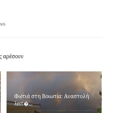
γμή.
ς αρέσουν
Φωτιά στη Βοιωτία: Αναστολή
λειτ�...