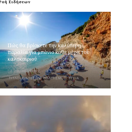
Ροή Ειδήσεων
Πώς θα βρίσκετε την καλύτερη
παραλία για μπάνιο κάθε μέρα του
καλοκαιριού
08/08/2026
ΤΊΤΛΟΙ ΕΙΔΉΣΕΩΝ
,
ΠΟΛΙΤΙΣΜΌΣ
,
ΥΓΕΊΑ