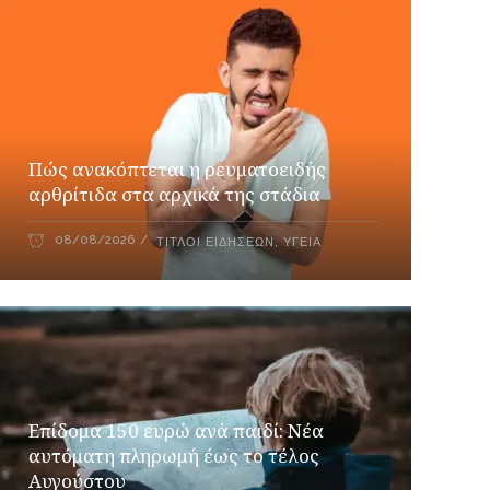
Πώς ανακόπτεται η ρευματοειδής
αρθρίτιδα στα αρχικά της στάδια
08/08/2026
ΤΊΤΛΟΙ ΕΙΔΉΣΕΩΝ
,
ΥΓΕΊΑ
Επίδομα 150 ευρώ ανά παιδί: Νέα
αυτόματη πληρωμή έως το τέλος
Αυγούστου