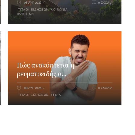
08 ΑΥΓ 2026
0 ΣΧΌΛΙΑ
ΤΊΤΛΟΙ ΕΙΔΉΣΕΩΝ
,
ΚΟΙΝΩΝΊΑ
,
ΠΟΛΙΤΙΚΉ
Πώς ανακόπτεται η
ρευματοειδής α...
08 ΑΥΓ 2026
0 ΣΧΌΛΙΑ
ΤΊΤΛΟΙ ΕΙΔΉΣΕΩΝ
,
ΥΓΕΊΑ