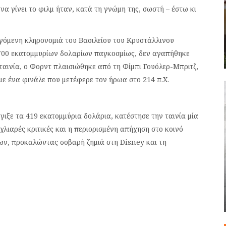
α γίνει το φιλμ ήταν, κατά τη γνώμη της, σωστή – έστω κι
γόμενη κληρονομιά του Βασιλείου του Κρυστάλλινου
ν 700 εκατομμυρίων δολαρίων παγκοσμίως, δεν αγαπήθηκε
 ταινία, ο Φορντ πλαισιώθηκε από τη Φίμπι Γουόλερ-Μπριτζ,
 με ένα φινάλε που μετέφερε τον ήρωα στο 214 π.Χ.
ξε τα 419 εκατομμύρια δολάρια, κατέστησε την ταινία μία
 χλιαρές κριτικές και η περιορισμένη απήχηση στο κοινό
ίων, προκαλώντας σοβαρή ζημιά στη Disney και τη