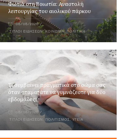
Φωτιά στη Βοιωτία: Αναστολή
λειτουργίας του αιολικού πάρκου
08/08/2026
ΤΊΤΛΟΙ ΕΙΔΉΣΕΩΝ
,
ΚΟΙΝΩΝΊΑ
,
ΠΟΛΙΤΙΚΉ
Τι συμβαίνει πραγματικά στο σώμα σας
όταν σταματάτε να γυμνάζεστε για δύο
εβδομάδες;
08/08/2026
ΤΊΤΛΟΙ ΕΙΔΉΣΕΩΝ
,
ΠΟΛΙΤΙΣΜΌΣ
,
ΥΓΕΊΑ