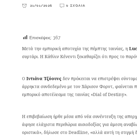
21/01/2026
0 ΣΧΌΛΙΑ
Επισκέψεις:
367
Μετά την εμπορική αποτυχία της πέμπτης ταινίας, η
Luc
συρτάρι. Η Κάθλιν Κένεντι ξεκαθαρίζει ότι προς το παρό
Ο
Ιντιάνα Τζόουνς
δεν πρόκειται να επιστρέψει σύντομ
άρρηκτα συνδεδεμένο με τον Χάρισον Φορντ, φαίνεται π
εμπορικό αποτέλεσμα της ταινίας «Dial of Destiny».
Η επιβεβαίωση ήρθε μέσα από νέα συνέντευξη της απερχ
άφησε ελάχιστα περιθώρια αισιοδοξίας για άμεση αναβίω
οριστικά», δήλωσε στο Deadline, «αλλά αυτή τη στιγμή 