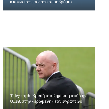
αποκλείστηκαν στο αεροδρόμιο
Γιώργος Καρβουνιάρης – Κατερίνα Σολωμού
στο Ράδιο Γάμμα 94FM
Telegraph: Χρυσή αποζημίωση από την
UEFA στην «ερωμένη» του Ινφαντίνο