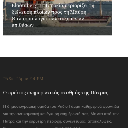
Bloomberg: Η Τουρκία περιορίζει τη
διέλευση πλοίων προς τη Μαύρη
Θάλασσα λόγω των αυξημένων
επιθέσων
Ράδιο Γάμμα 94 FM
Ο πρώτος ενημερωτικός σταθμός της Πάτρας
Η δημοσιογραφική ομάδα του Ραδιο Γάμμα καθημερινά φροντίζει
για την αντικειμενική και έγκυρη ενημέρωσή σας. Με νέα από την
Πάτρα και την ευρύτερη περιοχή, συνεντεύξεις, αποκαλύψεις.