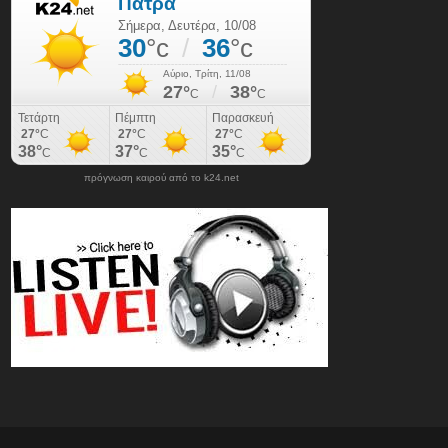
πρόγνωση καιρού από το k24.net