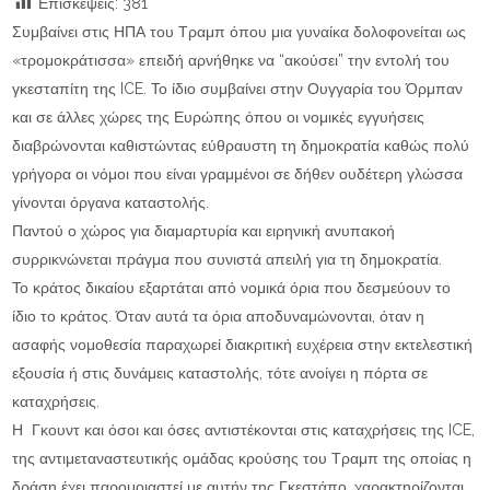
Επισκέψεις:
381
Συμβαίνει στις ΗΠΑ του Τραμπ όπου μια γυναίκα δολοφονείται ως
«τρομοκράτισσα» επειδή αρνήθηκε να “ακούσει” την εντολή του
γκεσταπίτη της ICE. Το ίδιο συμβαίνει στην Ουγγαρία του Όρμπαν
και σε άλλες χώρες της Ευρώπης όπου οι νομικές εγγυήσεις
διαβρώνονται καθιστώντας εύθραυστη τη δημοκρατία καθώς πολύ
γρήγορα οι νόμοι που είναι γραμμένοι σε δήθεν ουδέτερη γλώσσα
γίνονται όργανα καταστολής.
Παντού ο χώρος για διαμαρτυρία και ειρηνική ανυπακοή
συρρικνώνεται πράγμα που συνιστά απειλή για τη δημοκρατία.
Το κράτος δικαίου εξαρτάται από νομικά όρια που δεσμεύουν το
ίδιο το κράτος. Όταν αυτά τα όρια αποδυναμώνονται, όταν η
ασαφής νομοθεσία παραχωρεί διακριτική ευχέρεια στην εκτελεστική
εξουσία ή στις δυνάμεις καταστολής, τότε ανοίγει η πόρτα σε
καταχρήσεις.
Η Γκουντ και όσοι και όσες αντιστέκονται στις καταχρήσεις της ICE,
της αντιμεταναστευτικής ομάδας κρούσης του Τραμπ της οποίας η
δράση έχει παρομοιαστεί με αυτήν της Γκεστάπο, χαρακτηρίζονται