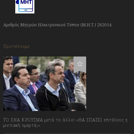
Αριθμός Μητρώο Ηλεκτρονικού Τύπου (Μ.Η.Τ.) 262014
Προτείνουμε
ΤΟ ΕΝΑ ΚΡΟΥΣΜΑ μετά το άλλο! «ΘΑ ΣΠΑΣΕΙ επιτέλους η
μιντιακή ομερτά;»