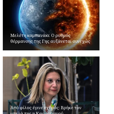
Μελέτη καμπανάκι: Ο ρυθμός
θέρμανσης της Γης αυξάνεται συνεχώς
Από φίλος έγινε εχθρός: Βρήκε τον
μπελά της η Καρυστιανού