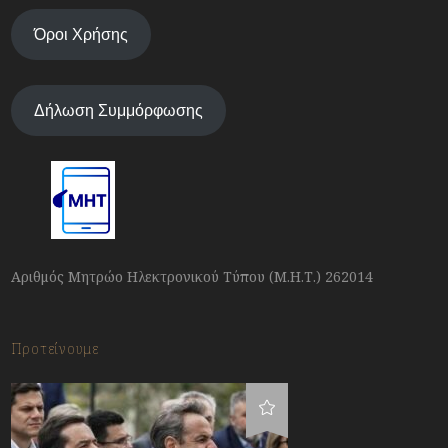
Όροι Χρήσης
Δήλωση Συμμόρφωσης
Αριθμός Μητρώο Ηλεκτρονικού Τύπου (Μ.Η.Τ.) 262014
Προτείνουμε