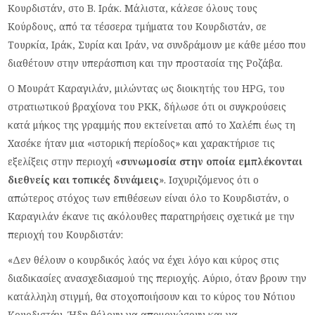
Κουρδιστάν, στο Β. Ιράκ. Μάλιστα, κάλεσε όλους τους
Κούρδους, από τα τέσσερα τμήματα του Κουρδιστάν, σε
Τουρκία, Ιράκ, Συρία και Ιράν, να συνδράμουν με κάθε μέσο που
διαθέτουν στην υπεράσπιση και την προστασία της Ροζάβα.
Ο Μουράτ Καραγιλάν, μιλώντας ως διοικητής του HPG, του
στρατιωτικού βραχίονα του PKK, δήλωσε ότι οι συγκρούσεις
κατά μήκος της γραμμής που εκτείνεται από το Χαλέπι έως τη
Χασέκε ήταν μια «ιστορική περίοδος» και χαρακτήρισε τις
εξελίξεις στην περιοχή «
συνωμοσία στην οποία εμπλέκονται
διεθνείς και τοπικές δυνάμεις
». Ισχυριζόμενος ότι ο
απώτερος στόχος των επιθέσεων είναι όλο το Κουρδιστάν, ο
Καραγιλάν έκανε τις ακόλουθες παρατηρήσεις σχετικά με την
περιοχή του Κουρδιστάν:
«Δεν θέλουν ο κουρδικός λαός να έχει λόγο και κύρος στις
διαδικασίες ανασχεδιασμού της περιοχής. Αύριο, όταν βρουν την
κατάλληλη στιγμή, θα στοχοποιήσουν και το κύρος του Νότιου
Κουρδιστάν. Ήδη θέλουν να απομονώσουν και να