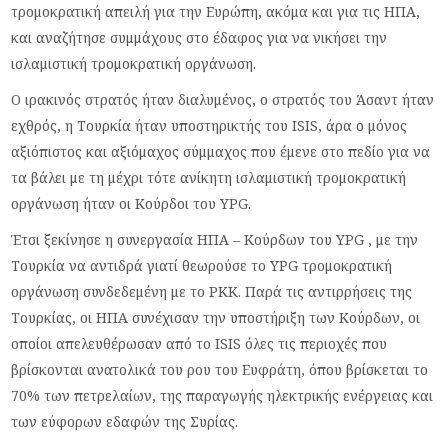
τρομοκρατική απειλή για την Ευρώπη, ακόμα και για τις ΗΠΑ,
και αναζήτησε συμμάχους στο έδαφος για να νικήσει την
ισλαμιστική τρομοκρατική οργάνωση.
Ο ιρακινός στρατός ήταν διαλυμένος, ο στρατός του Άσαντ ήταν
εχθρός, η Τουρκία ήταν υποστηρικτής του ISIS, άρα ο μόνος
αξιόπιστος και αξιόμαχος σύμμαχος που έμενε στο πεδίο για να
τα βάλει με τη μέχρι τότε ανίκητη ισλαμιστική τρομοκρατική
οργάνωση ήταν οι Κούρδοι του YPG.
Έτσι ξεκίνησε η συνεργασία ΗΠΑ – Κούρδων του YPG , με την
Τουρκία να αντιδρά γιατί θεωρούσε το YPG τρομοκρατική
οργάνωση συνδεδεμένη με το ΡΚΚ. Παρά τις αντιρρήσεις της
Τουρκίας, οι ΗΠΑ συνέχισαν την υποστήριξη των Κούρδων, οι
οποίοι απελευθέρωσαν από το ISIS όλες τις περιοχές που
βρίσκονται ανατολικά του ρου του Ευφράτη, όπου βρίσκεται το
70% των πετρελαίων, της παραγωγής ηλεκτρικής ενέργειας και
των εύφορων εδαφών της Συρίας.