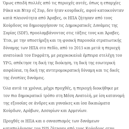
Όμως επειδή πολλές από τις περιοχές αυτές, όπως η επαρχίες
Ράκα και Ντερ εζ Ζορ, δεν ήταν κουρδικές, αφού κατοικούνταν
κατά πλειονότητα από Άραβες, οι ΗΠΑ ζήτησαν από τους
Κούρδους να δημιουργήσουν τις Δημοκρατικές Δυνάμεις της
Συρίας (SDF), προσλαμβάνοντας στις τάξεις τους και Άραβες.
Έτσι, με την υποστήριξη και τη φυσική παρουσία στρατιωτικής
δύναμης των ΗΠΑ στο πεδίο, από το 2015 και μετά η περιοχή
ανατολικά του Ευφράτη, με ραχοκοκαλιά έμπειρα στελέχη του
YPG, απέκτησε τη δική της διοίκηση, τη δική της εσωτερική
ασφάλεια, τη δική της αντιτρομοκρατική δύναμη και τις δικές
της ένοπλες δυνάμεις.
Όλα αυτά τα χρόνια, μέχρι προχθές, η περιοχή διοικήθηκε με
τον πιο δημοκρατικό τρόπο στη Μέση Ανατολή, με ίση κατανομή
της εξουσίας σε άνδρες και γυναίκες και ίσα δικαιώματα
Κούρδων, Αράβων, Ασσυρίων και Αρμενίων.
Προχθές οι ΗΠΑ και ο συνασπισμός των δυνάμεων
καταπολέμησης του ISIS ζήτησαν από τους Κούρδους στην