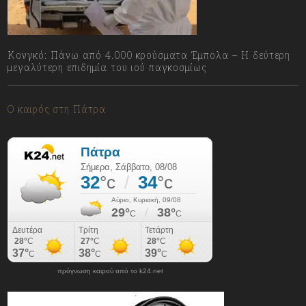
Κονγκό: Πάνω από 4.000 κρούσματα Έμπολα – Η δεύτερη
μεγαλύτερη επιδημία του ιού παγκοσμίως
07/08/2026
Ο καιρός στη Πάτρα
πρόγνωση καιρού από το k24.net