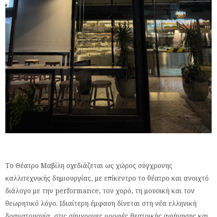
Το Θέατρο Μαβίλη σχεδιάζεται ως χώρος σύγχρονης
καλλιτεχνικής δημιουργίας, με επίκεντρο το θέατρο και ανοιχτό
διάλογο με την
performance
, τον χορό, τη μουσική και τον
θεωρητικό λόγο. Ιδιαίτερη έμφαση δίνεται στη νέα ελληνική
δραματουργία, στις σύγχρονες μορφές θεατρικής αφήγησης και