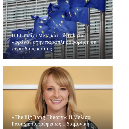
Η ΕΕ πιέζει Meta και TikTok για
«φρένο» στην παραπληροφόρηση σε
περιόδους κρίσης
«The Big Bang Theory»: Η Μελίσα
Ράουχ επιστρέφει ως… δαιμονική