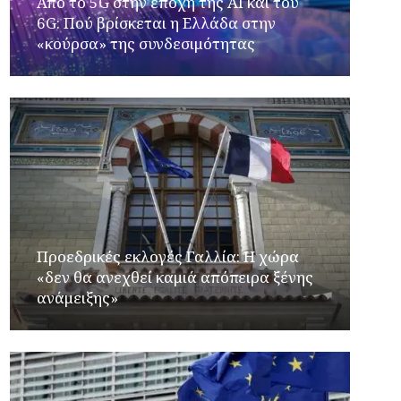
Από το 5G στην εποχή της AI και του
6G: Πού βρίσκεται η Ελλάδα στην
«κούρσα» της συνδεσιμότητας
Προεδρικές εκλογές Γαλλία: Η χώρα
«δεν θα ανεχθεί καμιά απόπειρα ξένης
ανάμειξης»