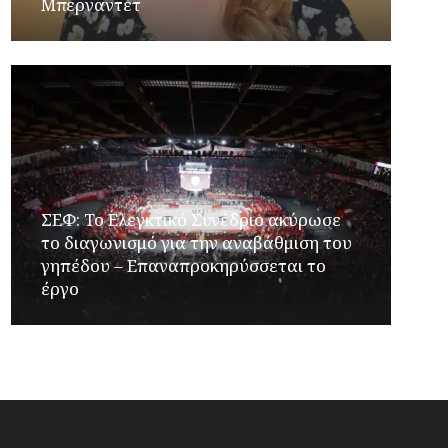
Μπερναντέτ
ΣΕΦ: Το Ελεγκτικό Συνέδριο ακύρωσε
το διαγωνισμό για την αναβάθμιση του
γηπέδου – Επαναπροκηρύσσεται το
έργο