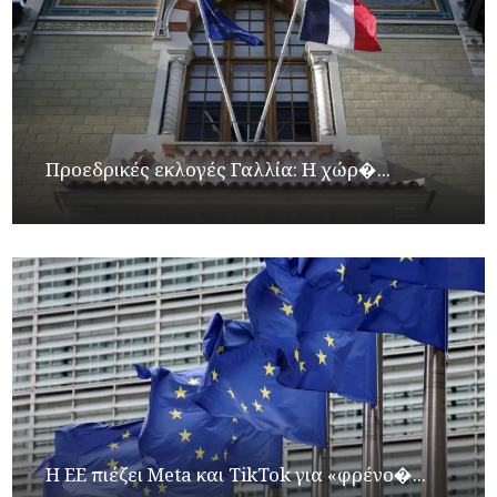
Προεδρικές εκλογές Γαλλία: Η χώρ�...
Η ΕΕ πιέζει Meta και TikTok για «φρένο�...