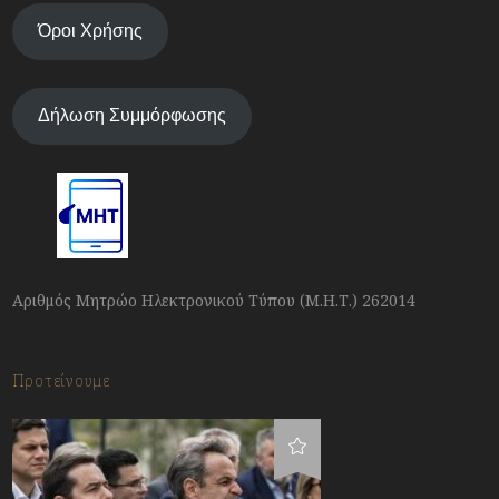
Όροι Χρήσης
Δήλωση Συμμόρφωσης
Αριθμός Μητρώο Ηλεκτρονικού Τύπου (Μ.Η.Τ.) 262014
Προτείνουμε