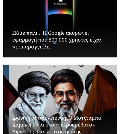
Πάμε πάλι… Η Google ακυρώνει
εφαρμογή που 800.000 χρήστες είχαν
προπαραγγείλει
Ιρανική αντιπολίτευση: Ο Μοτζτάμπα
Χαμενεΐ είναι στο «νεκροκρέβατο» –
Άφαντος ο ανώτατος ηγέτης