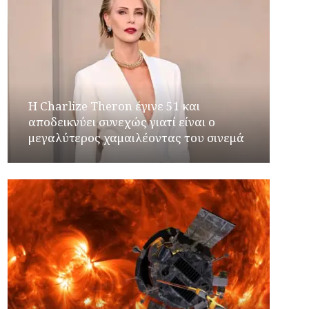
Η Charlize Theron έγινε 51 και
αποδεικνύει συνεχώς γιατί είναι ο
μεγαλύτερος χαμαιλέοντας του σινεμά