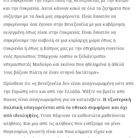
ότι συγκρίνουν την περίπτωση της Βενεζουέλας με την Κύπρο
και την Ουκρανία. Αυτοί κάνουν κακό σε όλα τα ζητήματα που
συζητάμε με τα δικά μας συμφέροντα. Είναι δυνατόν να
συγκρίνουμε όσα έγιναν στην Βενεζουέλα με μια κυβέρνηση
εκλεγμένη όπως είναι στην Ουκρανία; Είναι δυνατόν να
συγκρίνουμε την εισβολή σε μια κυρίαρχη χώρα όπως η
Ουκρανία ή όπως η Κύπρος μας με την επιχείρηση εναντίον
ενός προσώπου; Υπάρχουν λοιπόν οι ξεδιάντροποι
υπερασπιστές Μαδούρο και εκείνοι που ηθελημένα ή άθελά
τους βάζουν πλάτη σε έναν στυγνό δικτάτορα».
Πρόσθεσε ότι «η Βενεζουέλα δεν είναι αναγνωρισμένη ούτε από
την Ευρώπη ούτε και από την Ελλάδα. Ψάξτε να βρείτε από
ποιους είναι αναγνωρισμένη για να καταλάβετε.
Η εξωτερική
πολιτική υπαγορεύεται από το εθνικό συμφέρον και όχι
από ιδεοληψίες.
Όταν πέφτουν τα καθεστώτα μαθεύονται
αλήθειες. Και μια από τις αλήθειες που ελπίζουμε να γίνει
παγκοσμίως γνωστή είναι και ποια κόμματα είχαν και