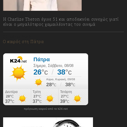
Η Charlize Theron έγινε 51 και αποδεικνύει συνεχώς γιατί
είναι ο μεγαλύτερος χαμαιλέοντας του σινεμά
08/08/2026
Ο καιρός στη Πάτρα
πρόγνωση καιρού από το k24.net