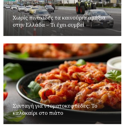
Χωρίς πινακίδες τα καινούρια αμάξια
στην Ελλάδα – Τι έχει συμβεί
Συνταγή για ντοματοκεφτέδες: Το
καλοκαίρι στο πιάτο