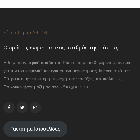
Ράδιο Γάμμα 94 FM
Ο πρώτος ενημερωτικός σταθμός της Πάτρας
Η δημοσιογραφική ομάδα του Ραδιο Γάμμα καθημερινά φροντίζει
για την αντικειμενική και έγκυρη ενημέρωσή σας. Με νέα από την
Πάτρα και την ευρύτερη περιοχή, συνεντεύξεις, αποκαλύψεις.
Επικοινωνήστε μαζί μας στο 2610.390.000
Ταυτότητα Ιστοσελίδας